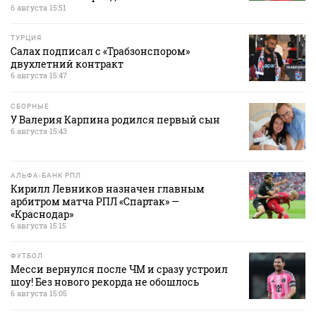
6 августа 15:51
ТУРЦИЯ
Салах подписал с «Трабзонспором»
двухлетний контракт
6 августа 15:47
СБОРНЫЕ
У Валерия Карпина родился первый сын
6 августа 15:43
АЛЬФА-БАНК РПЛ
Кирилл Левников назначен главным
арбитром матча РПЛ «Спартак» —
«Краснодар»
6 августа 15:15
ФУТБОЛ
Месси вернулся после ЧМ и сразу устроил
шоу! Без нового рекорда не обошлось
6 августа 15:05