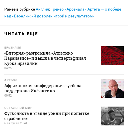
Ранее в рубрике
Англия
:
Тренер «Арсенала» Артета — о победе
над «Бернли»: «Я доволен игрой и результатом»
ЧИТАТЬ ЕЩЕ
БРАЗИЛИЯ
«Витория» разгромила «Атлетико
Паранаэнсе» и вышла в четвертьфинал
Кубка Бразилии
04:25
ФУТБОЛ
Африканская конфедерация футбола
поддержала Инфантино
00:52
ОСТАЛЬНОЙ МИР
Футболиста в Уганде убили при попытке
ограбления
6 августа 23:41