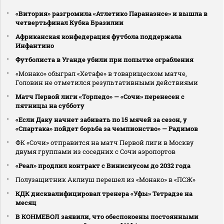
«Витория» разгромила «Атлетико Паранаэнсе» и вышла в
четвертьфинал Кубка Бразилии
Африканская конфедерация футбола поддержала
Инфантино
Футболиста в Уганде убили при попытке ограбления
«Монако» обыграл «Хетафе» в товарищеском матче,
Головин не отметился результативными действиями
Матч Первой лиги «Торпедо» — «Сочи» перенесен с
пятницы на субботу
«Если Даку начнет забивать по 15 мячей за сезон, у
«Спартака» пойдет борьба за чемпионство» — Радимов
ФК «Сочи» отправится на матч Первой лиги в Москву
двумя группами из соседних с Сочи аэропортов
«Реал» продлил контракт с Винисиусом до 2032 года
Полузащитник Аклиуш перешел из «Монако» в «ПСЖ»
КДК дисквалифицировал тренера «Уфы» Тетрадзе на
месяц
В КОНМЕБОЛ заявили, что обеспокоены постоянными