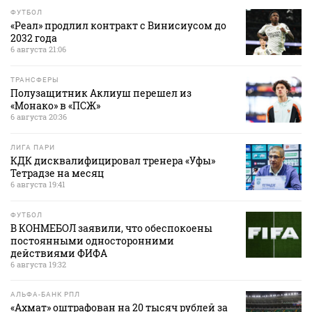
ФУТБОЛ
«Реал» продлил контракт с Винисиусом до
2032 года
6 августа 21:06
ТРАНСФЕРЫ
Полузащитник Аклиуш перешел из
«Монако» в «ПСЖ»
6 августа 20:36
ЛИГА ПАРИ
КДК дисквалифицировал тренера «Уфы»
Тетрадзе на месяц
6 августа 19:41
ФУТБОЛ
В КОНМЕБОЛ заявили, что обеспокоены
постоянными односторонними
действиями ФИФА
6 августа 19:32
АЛЬФА-БАНК РПЛ
«Ахмат» оштрафован на 20 тысяч рублей за