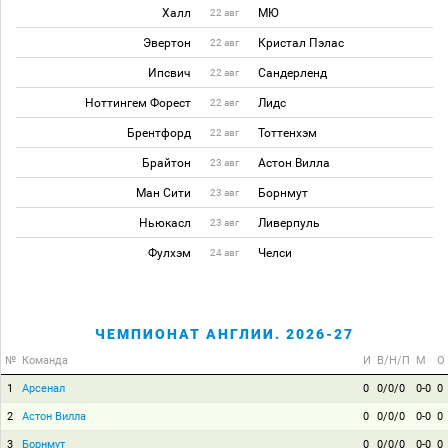
Халл
МЮ
22 авг
Эвертон
Кристал Пэлас
22 авг
Ипсвич
Сандерленд
22 авг
Ноттингем Форест
Лидс
22 авг
Брентфорд
Тоттенхэм
22 авг
Брайтон
Астон Вилла
23 авг
Ман Сити
Борнмут
23 авг
Ньюкасл
Ливерпуль
23 авг
Фулхэм
Челси
24 авг
ЧЕМПИОНАТ АНГЛИИ. 2026-27
№
Команда
И
В/Н/П
М
О
1
Арсенал
0
0/0/0
0-0
0
2
Астон Вилла
0
0/0/0
0-0
0
3
Борнмут
0
0/0/0
0-0
0