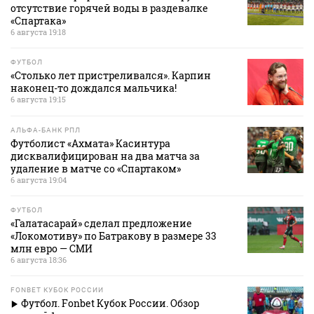
отсутствие горячей воды в раздевалке
«Спартака»
6 августа 19:18
ФУТБОЛ
«Столько лет пристреливался». Карпин
наконец-то дождался мальчика!
6 августа 19:15
АЛЬФА-БАНК РПЛ
Футболист «Ахмата» Касинтура
дисквалифицирован на два матча за
удаление в матче со «Спартаком»
6 августа 19:04
ФУТБОЛ
«Галатасарай» сделал предложение
«Локомотиву» по Батракову в размере 33
млн евро — СМИ
6 августа 18:36
FONBET КУБОК РОССИИ
Футбол. Fonbet Кубок России. Обзор