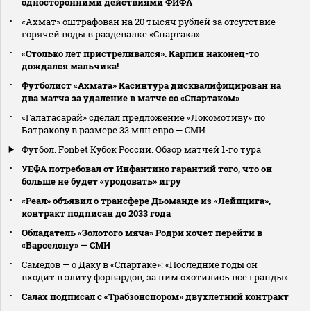
односторонними действиями ФИФА
«Ахмат» оштрафован на 20 тысяч рублей за отсутствие
горячей воды в раздевалке «Спартака»
«Столько лет пристреливался». Карпин наконец-то
дождался мальчика!
Футболист «Ахмата» Касинтура дисквалифицирован на
два матча за удаление в матче со «Спартаком»
«Галатасарай» сделал предложение «Локомотиву» по
Батракову в размере 33 млн евро — СМИ
Футбол. Fonbet Кубок России. Обзор матчей 1-го тура
УЕФА потребовал от Инфантино гарантий того, что он
больше не будет «уродовать» игру
«Реал» объявил о трансфере Дьоманде из «Лейпцига»,
контракт подписан до 2033 года
Обладатель «Золотого мяча» Родри хочет перейти в
«Барселону» — СМИ
Самедов — о Даку в «Спартаке»: «Последние годы он
входит в элиту форвардов, за ним охотились все гранды»
Салах подписал с «Трабзонспором» двухлетний контракт