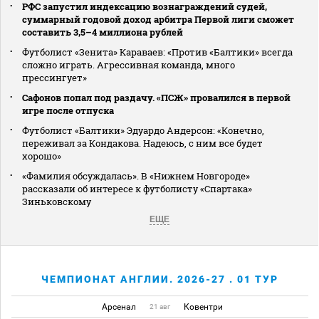
РФС запустил индексацию вознаграждений судей,
суммарный годовой доход арбитра Первой лиги сможет
составить 3,5–4 миллиона рублей
Футболист «Зенита» Караваев: «Против «Балтики» всегда
сложно играть. Агрессивная команда, много
прессингует»
Сафонов попал под раздачу. «ПСЖ» провалился в первой
игре после отпуска
Футболист «Балтики» Эдуардо Андерсон: «Конечно,
переживал за Кондакова. Надеюсь, с ним все будет
хорошо»
«Фамилия обсуждалась». В «Нижнем Новгороде»
рассказали об интересе к футболисту «Спартака»
Зиньковскому
ЕЩЕ
ЧЕМПИОНАТ АНГЛИИ. 2026-27 . 01 ТУР
Арсенал
Ковентри
21 авг