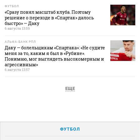
ФУТБОЛ
«Сразу понял масштаб клуба. Поэтому
решение о переходе в «Спартак» далось
быстро» — Даку
6 августа 13:59
АЛЬФА-БАНК РПЛ
Даку — болельщикам «Спартака»: «Не судите
меня за то, каким я был в «Рубине».
Понимаю, мог выглядеть высокомерным и
агрессивным»
6 августа 13:57
ЕЩЕ
ФУТБОЛ