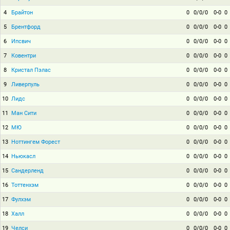
4
Брайтон
0
0/0/0
0-0
0
5
Брентфорд
0
0/0/0
0-0
0
6
Ипсвич
0
0/0/0
0-0
0
7
Ковентри
0
0/0/0
0-0
0
8
Кристал Пэлас
0
0/0/0
0-0
0
9
Ливерпуль
0
0/0/0
0-0
0
10
Лидс
0
0/0/0
0-0
0
11
Ман Сити
0
0/0/0
0-0
0
12
МЮ
0
0/0/0
0-0
0
13
Ноттингем Форест
0
0/0/0
0-0
0
14
Ньюкасл
0
0/0/0
0-0
0
15
Сандерленд
0
0/0/0
0-0
0
16
Тоттенхэм
0
0/0/0
0-0
0
17
Фулхэм
0
0/0/0
0-0
0
18
Халл
0
0/0/0
0-0
0
19
Челси
0
0/0/0
0-0
0