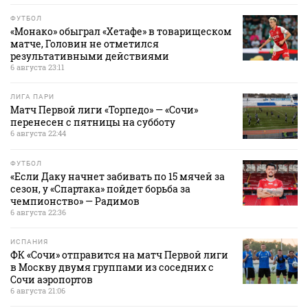
ФУТБОЛ
«Монако» обыграл «Хетафе» в товарищеском
матче, Головин не отметился
результативными действиями
6 августа 23:11
ЛИГА ПАРИ
Матч Первой лиги «Торпедо» — «Сочи»
перенесен с пятницы на субботу
6 августа 22:44
ФУТБОЛ
«Если Даку начнет забивать по 15 мячей за
сезон, у «Спартака» пойдет борьба за
чемпионство» — Радимов
6 августа 22:36
ИСПАНИЯ
ФК «Сочи» отправится на матч Первой лиги
в Москву двумя группами из соседних с
Сочи аэропортов
6 августа 21:06