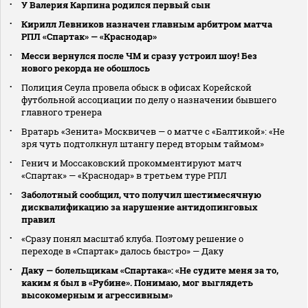
У Валерия Карпина родился первый сын
Кирилл Левников назначен главным арбитром матча
РПЛ «Спартак» — «Краснодар»
Месси вернулся после ЧМ и сразу устроил шоу! Без
нового рекорда не обошлось
Полиция Сеула провела обыск в офисах Корейской
футбольной ассоциации по делу о назначении бывшего
главного тренера
Вратарь «Зенита» Москвичев — о матче с «Балтикой»: «Не
зря чуть подтолкнул штангу перед вторым таймом»
Генич и Моссаковский прокомментируют матч
«Спартак» — «Краснодар» в третьем туре РПЛ
Заболотный сообщил, что получил шестимесячную
дисквалификацию за нарушение антидопинговых
правил
«Сразу понял масштаб клуба. Поэтому решение о
переходе в «Спартак» далось быстро» — Даку
Даку — болельщикам «Спартака»: «Не судите меня за то,
каким я был в «Рубине». Понимаю, мог выглядеть
высокомерным и агрессивным»