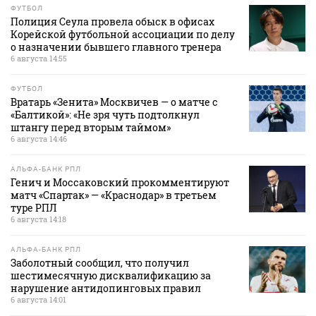
ФУТБОЛ
Полиция Сеула провела обыск в офисах
Корейской футбольной ассоциации по делу
о назначении бывшего главного тренера
6 августа 14:55
ФУТБОЛ
Вратарь «Зенита» Москвичев — о матче с
«Балтикой»: «Не зря чуть подтолкнул
штангу перед вторым таймом»
6 августа 14:46
АЛЬФА-БАНК РПЛ
Генич и Моссаковский прокомментируют
матч «Спартак» — «Краснодар» в третьем
туре РПЛ
6 августа 14:18
АЛЬФА-БАНК РПЛ
Заболотный сообщил, что получил
шестимесячную дисквалификацию за
нарушение антидопинговых правил
6 августа 14:01