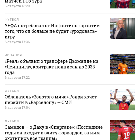
матчей 1-го тура
6 августа 18:20
ФУТБОЛ
УЕФА потребовал от Инфантино гарантий
того, что он больше не будет «уродовать»
игру
6 августа 17:36
ИСПАНИЯ
«Реал» объявил о трансфере Дьоманде из
«Лейпцига», контракт подписан до 2033
года
6 августа 17:22
ФУТБОЛ
Обладатель «Золотого мяча» Родри хочет
перейти в «Барселону» — СМИ
6 августа 17:04
ФУТБОЛ
Самедов — о Даку в «Спартаке»: «Последние
годы он входит в элиту форвардов, за ним
охотились все гранды»