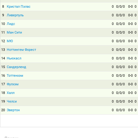
8
Кристал Пэлас
0
0/0/0
0-0
0
9
Ливерпуль
0
0/0/0
0-0
0
10
Лидс
0
0/0/0
0-0
0
11
Ман Сити
0
0/0/0
0-0
0
12
МЮ
0
0/0/0
0-0
0
13
Ноттингем Форест
0
0/0/0
0-0
0
14
Ньюкасл
0
0/0/0
0-0
0
15
Сандерленд
0
0/0/0
0-0
0
16
Тоттенхэм
0
0/0/0
0-0
0
17
Фулхэм
0
0/0/0
0-0
0
18
Халл
0
0/0/0
0-0
0
19
Челси
0
0/0/0
0-0
0
20
Эвертон
0
0/0/0
0-0
0