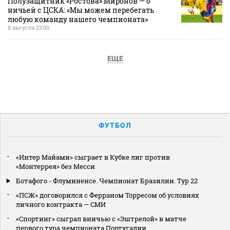
Полузащитник «Ростова» Миронов — о
ничьей с ЦСКА: «Мы можем перебегать
любую команду нашего чемпионата»
8 августа 23:00
ЕЩЕ
ФУТБОЛ
«Интер Майами» сыграет в Кубке лиг против
«Монтеррея» без Месси
Ботафого - Флуминенсе. Чемпионат Бразилии. Тур 22
«ПСЖ» договорился с Ферраном Торресом об условиях
личного контракта — СМИ
«Спортинг» сыграл вничью с «Эштрелой» в матче
первого тура чемпионата Португалии