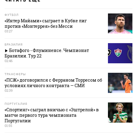
ЧИТАТЬ ЕЩЕ
ФУТБОЛ
«Интер Майами» сыграет в Кубке лиг
против «Монтеррея» без Месси
03:27
БРАЗИЛИЯ
Ботафого - Флуминенсе. Чемпионат
Бразилии. Тур 22
02:46
ТРАНСФЕРЫ
«ПСЖ» договорился с Ферраном Торресом об
условиях личного контракта — СМИ
02:39
ПОРТУГАЛИЯ
«Спортинг» сыграл вничью с «Эштрелой» в
матче первого тура чемпионата
Португалии
01:55