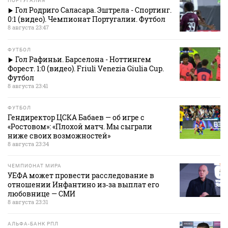
ПОРТУГАЛИЯ
Гол Родриго Саласара. Эштрела - Спортинг.
0:1 (видео). Чемпионат Португалии. Футбол
8 августа 23:47
ФУТБОЛ
Гол Рафиньи. Барселона - Ноттингем
Форест. 1:0 (видео). Friuli Venezia Giulia Cup.
Футбол
8 августа 23:41
ФУТБОЛ
Гендиректор ЦСКА Бабаев — об игре с
«Ростовом»: «Плохой матч. Мы сыграли
ниже своих возможностей»
8 августа 23:34
ЧЕМПИОНАТ МИРА
УЕФА может провести расследование в
отношении Инфантино из‑за выплат его
любовнице — СМИ
8 августа 23:31
АЛЬФА-БАНК РПЛ