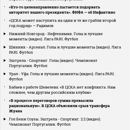
«Кто‑то целенаправленно пытается подорвать
авторитет нашего президента». ФИФА — об Инфантино
«ЦСКА может наступить на одни и те же грабли второй
год подряд» — Радимов
Нижний Новгород - Нефтехимик. Голы и лучшие
моменты (видео). Лига PARI. Футбол
Шинник - Арсенал. Голы и лучшие моменты (видео). Лига
PARI. Футбол
Эштрела - Спортинг. Голы (видео). Чемпионат
Португалии. Футбол
Урал - Уфа. Голы и лучшие моменты (видео). Лига PARI.
Футбол
Бабаев о работе Шевелева: «В ЦСКА нет конфликта. Нам
сложнее, чем другим российским клубам»
«В процессе переговоров сумма превысила
рациональную». В ЦСКА объяснили срыв трансфера
Жуана
Гол Бени Соузы. Эштрела - Спортинг. 2:2 (видео).
Чемпионат Португалии. Футбол