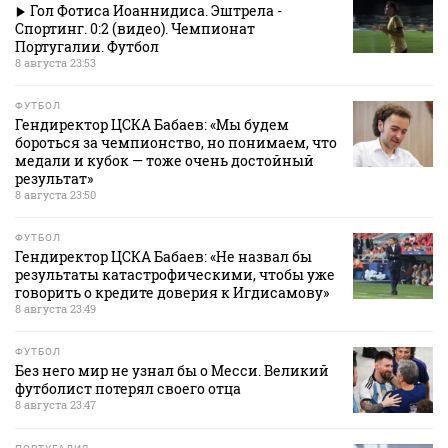
Гол Фотиса Иоаннидиса. Эштрела -
Спортинг. 0:2 (видео). Чемпионат
Португалии. Футбол
8 августа 23:53
ФУТБОЛ
Гендиректор ЦСКА Бабаев: «Мы будем
бороться за чемпионство, но понимаем, что
медали и кубок — тоже очень достойный
результат»
8 августа 23:50
ФУТБОЛ
Гендиректор ЦСКА Бабаев: «Не назвал бы
результаты катастрофическими, чтобы уже
говорить о кредите доверия к Игдисамову»
8 августа 23:49
ФУТБОЛ
Без него мир не узнал бы о Месси. Великий
футболист потерял своего отца
8 августа 23:47