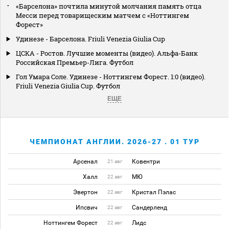
«Барселона» почтила минутой молчания память отца
Месси перед товарищеским матчем с «Ноттингем
Форест»
Удинезе - Барселона. Friuli Venezia Giulia Cup
ЦСКА - Ростов. Лучшие моменты (видео). Альфа-Банк
Российская Премьер-Лига. Футбол
Гол Умара Соле. Удинезе - Ноттингем Форест. 1:0 (видео).
Friuli Venezia Giulia Cup. Футбол
ЕЩЕ
ЧЕМПИОНАТ АНГЛИИ. 2026-27 . 01 ТУР
Арсенал
Ковентри
21 авг
Халл
МЮ
22 авг
Эвертон
Кристал Пэлас
22 авг
Ипсвич
Сандерленд
22 авг
Ноттингем Форест
Лидс
22 авг