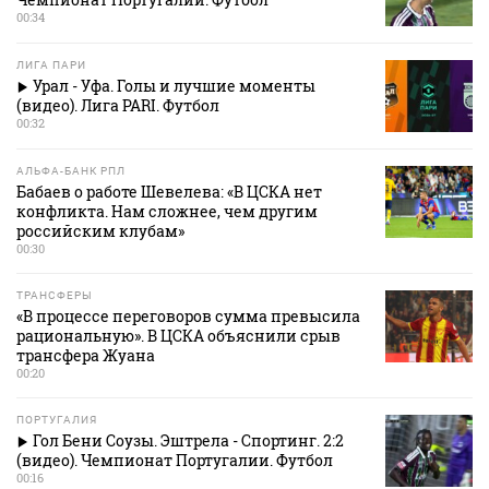
00:34
ЛИГА ПАРИ
Урал - Уфа. Голы и лучшие моменты
(видео). Лига PARI. Футбол
00:32
АЛЬФА-БАНК РПЛ
Бабаев о работе Шевелева: «В ЦСКА нет
конфликта. Нам сложнее, чем другим
российским клубам»
00:30
ТРАНСФЕРЫ
«В процессе переговоров сумма превысила
рациональную». В ЦСКА объяснили срыв
трансфера Жуана
00:20
ПОРТУГАЛИЯ
Гол Бени Соузы. Эштрела - Спортинг. 2:2
(видео). Чемпионат Португалии. Футбол
00:16