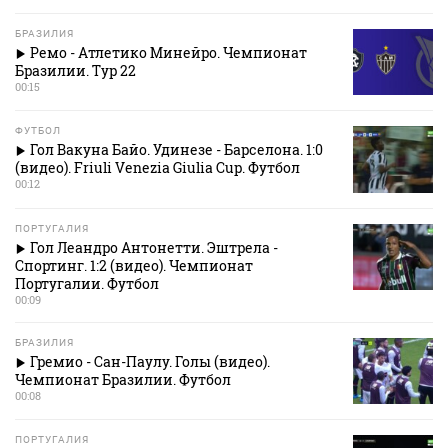
БРАЗИЛИЯ
Ремо - Атлетико Минейро. Чемпионат
Бразилии. Тур 22
00:15
ФУТБОЛ
Гол Вакуна Байо. Удинезе - Барселона. 1:0
(видео). Friuli Venezia Giulia Cup. Футбол
00:12
ПОРТУГАЛИЯ
Гол Леандро Антонетти. Эштрела -
Спортинг. 1:2 (видео). Чемпионат
Португалии. Футбол
00:09
БРАЗИЛИЯ
Гремио - Сан-Паулу. Голы (видео).
Чемпионат Бразилии. Футбол
00:08
ПОРТУГАЛИЯ