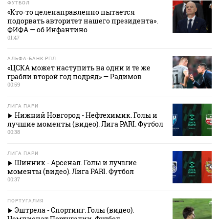
ФУТБОЛ
«Кто‑то целенаправленно пытается
подорвать авторитет нашего президента».
ФИФА — об Инфантино
01:47
АЛЬФА-БАНК РПЛ
«ЦСКА может наступить на одни и те же
грабли второй год подряд» — Радимов
00:59
ЛИГА ПАРИ
Нижний Новгород - Нефтехимик. Голы и
лучшие моменты (видео). Лига PARI. Футбол
00:38
ЛИГА ПАРИ
Шинник - Арсенал. Голы и лучшие
моменты (видео). Лига PARI. Футбол
00:37
ПОРТУГАЛИЯ
Эштрела - Спортинг. Голы (видео).
Чемпионат Португалии. Футбол