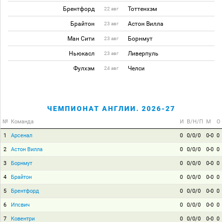
Брентфорд
Тоттенхэм
22 авг
Брайтон
Астон Вилла
23 авг
Ман Сити
Борнмут
23 авг
Ньюкасл
Ливерпуль
23 авг
Фулхэм
Челси
24 авг
ЧЕМПИОНАТ АНГЛИИ. 2026-27
№
Команда
И
В/Н/П
М
О
1
Арсенал
0
0/0/0
0-0
0
2
Астон Вилла
0
0/0/0
0-0
0
3
Борнмут
0
0/0/0
0-0
0
4
Брайтон
0
0/0/0
0-0
0
5
Брентфорд
0
0/0/0
0-0
0
6
Ипсвич
0
0/0/0
0-0
0
7
Ковентри
0
0/0/0
0-0
0