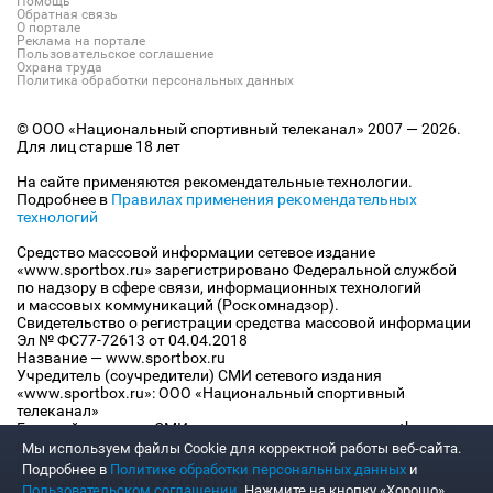
Помощь
Обратная связь
О портале
Реклама на портале
Пользовательское соглашение
Охрана труда
Политика обработки персональных данных
© ООО «Национальный спортивный телеканал» 2007 — 2026.
Для лиц старше 18 лет
На сайте применяются рекомендательные технологии.
Подробнее в
Правилах применения рекомендательных
технологий
Средство массовой информации сетевое издание
«www.sportbox.ru» зарегистрировано Федеральной службой
по надзору в сфере связи, информационных технологий
и массовых коммуникаций (Роскомнадзор).
Свидетельство о регистрации средства массовой информации
Эл № ФС77-72613 от 04.04.2018
Название — www.sportbox.ru
Учредитель (соучредители) СМИ сетевого издания
«www.sportbox.ru»: ООО «Национальный спортивный
телеканал»
Главный редактор СМИ сетевого издания «www.sportbox.ru»:
Конов В.А.
Мы используем файлы Сookie для корректной работы веб-сайта.
Номер телефона редакции СМИ сетевого издания
Подробнее в
Политике обработки персональных данных
и
«www.sportbox.ru»: +7 (495) 653 8419
Пользовательском соглашении
. Нажмите на кнопку «Хорошо»,