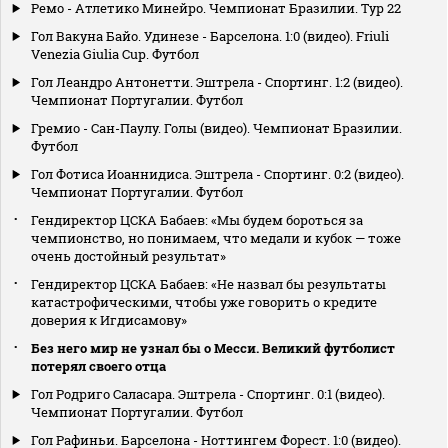
Ремо - Атлетико Минейро. Чемпионат Бразилии. Тур 22
Гол Вакуна Байо. Удинезе - Барселона. 1:0 (видео). Friuli
Venezia Giulia Cup. Футбол
Гол Леандро Антонетти. Эштрела - Спортинг. 1:2 (видео).
Чемпионат Португалии. Футбол
Гремио - Сан-Паулу. Голы (видео). Чемпионат Бразилии.
Футбол
Гол Фотиса Иоаннидиса. Эштрела - Спортинг. 0:2 (видео).
Чемпионат Португалии. Футбол
Гендиректор ЦСКА Бабаев: «Мы будем бороться за
чемпионство, но понимаем, что медали и кубок — тоже
очень достойный результат»
Гендиректор ЦСКА Бабаев: «Не назвал бы результаты
катастрофическими, чтобы уже говорить о кредите
доверия к Игдисамову»
Без него мир не узнал бы о Месси. Великий футболист
потерял своего отца
Гол Родриго Саласара. Эштрела - Спортинг. 0:1 (видео).
Чемпионат Португалии. Футбол
Гол Рафиньи. Барселона - Ноттингем Форест. 1:0 (видео).