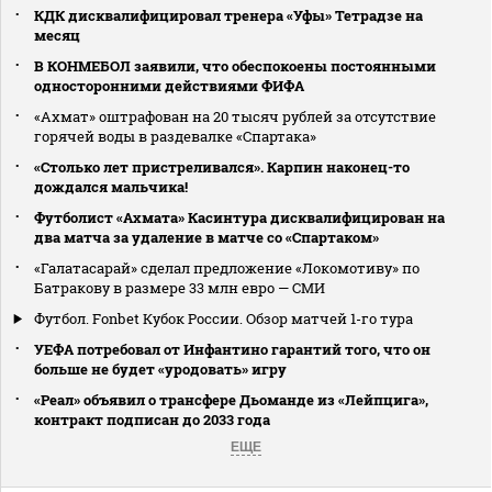
КДК дисквалифицировал тренера «Уфы» Тетрадзе на
месяц
В КОНМЕБОЛ заявили, что обеспокоены постоянными
односторонними действиями ФИФА
«Ахмат» оштрафован на 20 тысяч рублей за отсутствие
горячей воды в раздевалке «Спартака»
«Столько лет пристреливался». Карпин наконец-то
дождался мальчика!
Футболист «Ахмата» Касинтура дисквалифицирован на
два матча за удаление в матче со «Спартаком»
«Галатасарай» сделал предложение «Локомотиву» по
Батракову в размере 33 млн евро — СМИ
Футбол. Fonbet Кубок России. Обзор матчей 1-го тура
УЕФА потребовал от Инфантино гарантий того, что он
больше не будет «уродовать» игру
«Реал» объявил о трансфере Дьоманде из «Лейпцига»,
контракт подписан до 2033 года
ЕЩЕ