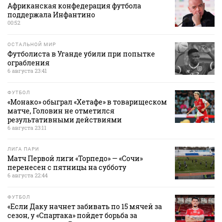
Африканская конфедерация футбола
поддержала Инфантино
00:52
ОСТАЛЬНОЙ МИР
Футболиста в Уганде убили при попытке
ограбления
6 августа 23:41
ФУТБОЛ
«Монако» обыграл «Хетафе» в товарищеском
матче, Головин не отметился
результативными действиями
6 августа 23:11
ЛИГА ПАРИ
Матч Первой лиги «Торпедо» — «Сочи»
перенесен с пятницы на субботу
6 августа 22:44
ФУТБОЛ
«Если Даку начнет забивать по 15 мячей за
сезон, у «Спартака» пойдет борьба за