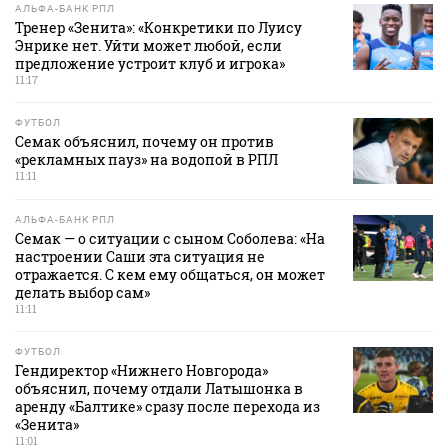
АЛЬФА-БАНК РПЛ
Тренер «Зенита»: «Конкретики по Луису
Энрике нет. Уйти может любой, если
предложение устроит клуб и игрока»
11:17
ФУТБОЛ
Семак объяснил, почему он против
«рекламных пауз» на водопой в РПЛ
11:11
АЛЬФА-БАНК РПЛ
Семак — о ситуации с сыном Соболева: «На
настроении Саши эта ситуация не
отражается. С кем ему общаться, он может
делать выбор сам»
11:11
ФУТБОЛ
Гендиректор «Нижнего Новгорода»
объяснил, почему отдали Латышонка в
аренду «Балтике» сразу после перехода из
«Зенита»
11:01