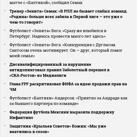
матче с «Балтикой», сообщил Семак
Тренер «Зенита» Семак: «В РПЛ не бывает слабых команд.
«Родина» больше всех забила в Первой лиге — это уже о
чем‑то говорит»
Футболист «Зенита» Вега: «Сразу же влюбился в
Петербург. Надеюсь провести много лет здесь»
Футболист «Зенита» Вега: «Конкуренция с Дугласом
Сантосом очень мотивирует. Он — друг, который помог
моей семье»
Дисквалифицированный за нарушение
антидопинговых правил Заболотный перешел в
«СКА‑Ростов» из Медиалиги
Глава FPF раскритиковал ФИФА за идею продажи прав на
ЧМ
Футболист «Балтики» Андерсон: «Приятно за Андраде как
за бывшего партнера по команде»
Федерация футбола Мексики выразила поддержку
Инфантино
Защитник «Крыльев Советов» Божин: «Мы уже
вкатились в сезон»