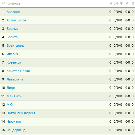
№
Команда
И
В/Н/П
М
О
1
Арсенал
0
0/0/0
0-0
0
2
Астон Вилла
0
0/0/0
0-0
0
3
Борнмут
0
0/0/0
0-0
0
4
Брайтон
0
0/0/0
0-0
0
5
Брентфорд
0
0/0/0
0-0
0
6
Ипсвич
0
0/0/0
0-0
0
7
Ковентри
0
0/0/0
0-0
0
8
Кристал Пэлас
0
0/0/0
0-0
0
9
Ливерпуль
0
0/0/0
0-0
0
10
Лидс
0
0/0/0
0-0
0
11
Ман Сити
0
0/0/0
0-0
0
12
МЮ
0
0/0/0
0-0
0
13
Ноттингем Форест
0
0/0/0
0-0
0
14
Ньюкасл
0
0/0/0
0-0
0
15
Сандерленд
0
0/0/0
0-0
0