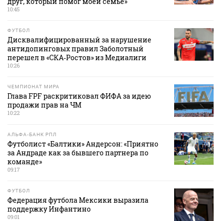
друг, который помог моей семье»
10:45
ФУТБОЛ
Дисквалифицированный за нарушение
антидопинговых правил Заболотный
перешел в «СКА‑Ростов» из Медиалиги
10:26
ЧЕМПИОНАТ МИРА
Глава FPF раскритиковал ФИФА за идею
продажи прав на ЧМ
10:22
АЛЬФА-БАНК РПЛ
Футболист «Балтики» Андерсон: «Приятно
за Андраде как за бывшего партнера по
команде»
09:17
ФУТБОЛ
Федерация футбола Мексики выразила
поддержку Инфантино
09:01