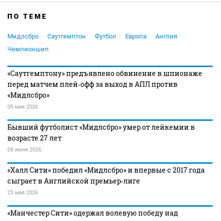
ПО ТЕМЕ
Мидлсбро
Саутгемптон
Футбол
Европа
Англия
Чемпионшип
«Саутгемптону» предъявлено обвинение в шпионаже
перед матчем плей‑офф за выход в АПЛ против
«Мидлсбро»
09 мая 2026
Бывший футболист «Мидлсбро» умер от лейкемии в
возрасте 27 лет
08 июня 2026
«Халл Сити» победил «Мидлсбро» и впервые с 2017 года
сыграет в Английской премьер‑лиге
23 мая 2026
«Манчестер Сити» одержал волевую победу над