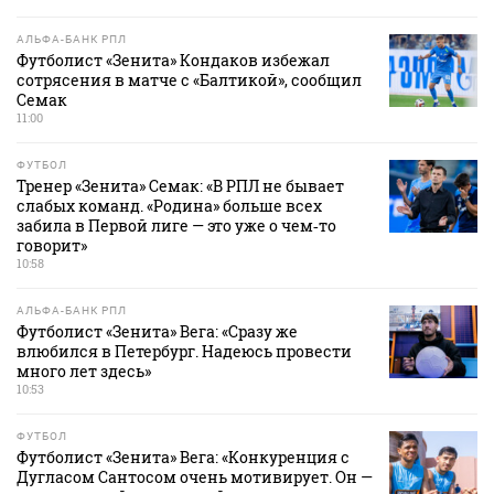
АЛЬФА-БАНК РПЛ
Футболист «Зенита» Кондаков избежал
сотрясения в матче с «Балтикой», сообщил
Семак
11:00
ФУТБОЛ
Тренер «Зенита» Семак: «В РПЛ не бывает
слабых команд. «Родина» больше всех
забила в Первой лиге — это уже о чем‑то
говорит»
10:58
АЛЬФА-БАНК РПЛ
Футболист «Зенита» Вега: «Сразу же
влюбился в Петербург. Надеюсь провести
много лет здесь»
10:53
ФУТБОЛ
Футболист «Зенита» Вега: «Конкуренция с
Дугласом Сантосом очень мотивирует. Он —