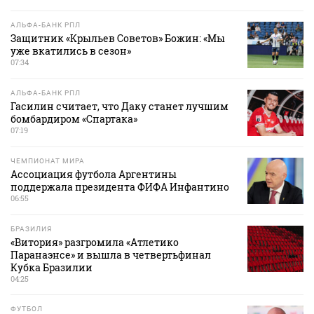
АЛЬФА-БАНК РПЛ
Защитник «Крыльев Советов» Божин: «Мы
уже вкатились в сезон»
07:34
АЛЬФА-БАНК РПЛ
Гасилин считает, что Даку станет лучшим
бомбардиром «Спартака»
07:19
ЧЕМПИОНАТ МИРА
Ассоциация футбола Аргентины
поддержала президента ФИФА Инфантино
06:55
БРАЗИЛИЯ
«Витория» разгромила «Атлетико
Паранаэнсе» и вышла в четвертьфинал
Кубка Бразилии
04:25
ФУТБОЛ