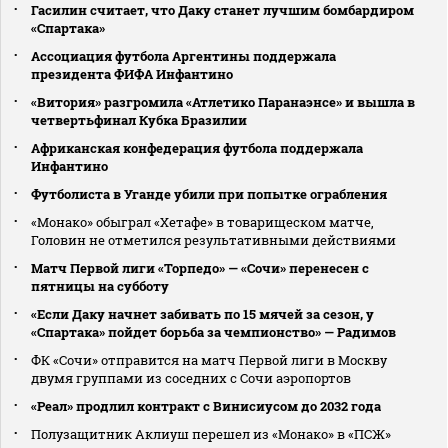
Гасилин считает, что Даку станет лучшим бомбардиром
«Спартака»
Ассоциация футбола Аргентины поддержала
президента ФИФА Инфантино
«Витория» разгромила «Атлетико Паранаэнсе» и вышла в
четвертьфинал Кубка Бразилии
Африканская конфедерация футбола поддержала
Инфантино
Футболиста в Уганде убили при попытке ограбления
«Монако» обыграл «Хетафе» в товарищеском матче,
Головин не отметился результативными действиями
Матч Первой лиги «Торпедо» — «Сочи» перенесен с
пятницы на субботу
«Если Даку начнет забивать по 15 мячей за сезон, у
«Спартака» пойдет борьба за чемпионство» — Радимов
ФК «Сочи» отправится на матч Первой лиги в Москву
двумя группами из соседних с Сочи аэропортов
«Реал» продлил контракт с Винисиусом до 2032 года
Полузащитник Аклиуш перешел из «Монако» в «ПСЖ»