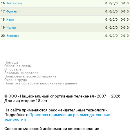
16
Тоттенхэм
0
0/0/0
0-0
0
17
Фулхэм
0
0/0/0
0-0
0
18
Халл
0
0/0/0
0-0
0
19
Челси
0
0/0/0
0-0
0
20
Эвертон
0
0/0/0
0-0
0
Помощь
Обратная связь
О портале
Реклама на портале
Пользовательское соглашение
Охрана труда
Политика обработки персональных данных
© ООО «Национальный спортивный телеканал» 2007 — 2026.
Для лиц старше 18 лет
На сайте применяются рекомендательные технологии.
Подробнее в
Правилах применения рекомендательных
технологий
Средство массовой информации сетевое издание