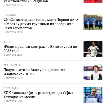
чемпионство» — Радимов
6 августа 22:36
ИСПАНИЯ
ФК «Сочи» отправится на матч Первой лиги
в Москву двумя группами из соседних с
Сочи аэропортов
6 августа 21:06
ФУТБОЛ
«Реал» продлил контракт с Винисиусом до
2032 года
6 августа 21:06
ТРАНСФЕРЫ
Полузащитник Аклиуш перешел из
«Монако» в «ПСЖ»
6 августа 20:36
ЛИГА ПАРИ
КДК дисквалифицировал тренера «Уфы»
Тетрадзе на месяц
6 августа 19:41