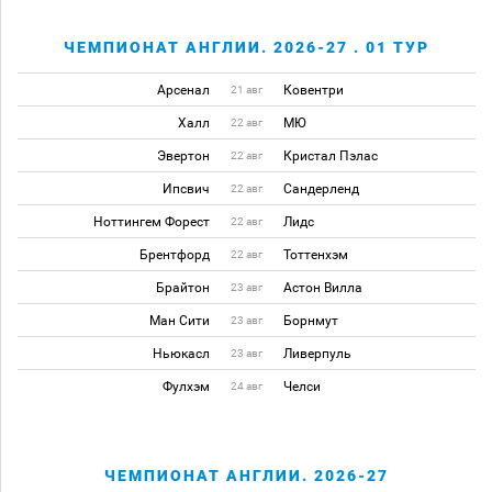
ЧЕМПИОНАТ АНГЛИИ. 2026-27 . 01 ТУР
Арсенал
Ковентри
21 авг
Халл
МЮ
22 авг
Эвертон
Кристал Пэлас
22 авг
Ипсвич
Сандерленд
22 авг
Ноттингем Форест
Лидс
22 авг
Брентфорд
Тоттенхэм
22 авг
Брайтон
Астон Вилла
23 авг
Ман Сити
Борнмут
23 авг
Ньюкасл
Ливерпуль
23 авг
Фулхэм
Челси
24 авг
ЧЕМПИОНАТ АНГЛИИ. 2026-27