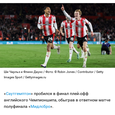
Ши Чарльз и Флинн Даунс / Фото: © Robin Jones / Contributor / Getty
Images Sport / Gettyimages.ru
«
Саутгемптон
» пробился в финал плей‑офф
английского Чемпионшипа, обыграв в ответном матче
полуфинала «
Мидлсбро
».