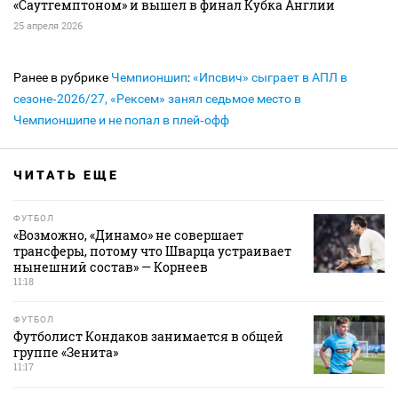
«Саутгемптоном» и вышел в финал Кубка Англии
25 апреля 2026
Ранее в рубрике
Чемпионшип
:
«Ипсвич» сыграет в АПЛ в
сезоне‑2026/27, «Рексем» занял седьмое место в
Чемпионшипе и не попал в плей‑офф
ЧИТАТЬ ЕЩЕ
ФУТБОЛ
«Возможно, «Динамо» не совершает
трансферы, потому что Шварца устраивает
нынешний состав» — Корнеев
11:18
ФУТБОЛ
Футболист Кондаков занимается в общей
группе «Зенита»
11:17