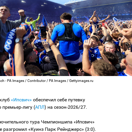
nch - PA Images / Contributor / PA Images / Gettyimages.ru
 клуб
«Ипсвич»
обеспечил себе путевку
 премьер‑лигу (
АПЛ
) на сезон‑2026/27.
лючительного тура Чемпионшипа «Ипсвич»
е разгромил «Куинз Парк Рейнджерс» (3:0).