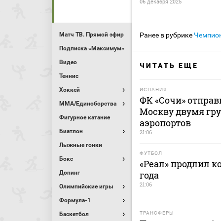
06 декабря 2025
Матч ТВ. Прямой эфир
Ранее в рубрике
Чемпио
Подписка «Максимум»
Видео
ЧИТАТЬ ЕЩЕ
Теннис
Хоккей
ИСПАНИЯ
ФК «Сочи» отправ
MMA/Единоборства
Москву двумя гру
Фигурное катание
аэропортов
Биатлон
21:06
Лыжные гонки
ФУТБОЛ
Бокс
«Реал» продлил к
Допинг
года
21:06
Олимпийские игры
Формула-1
ТРАНСФЕРЫ
Баскетбол