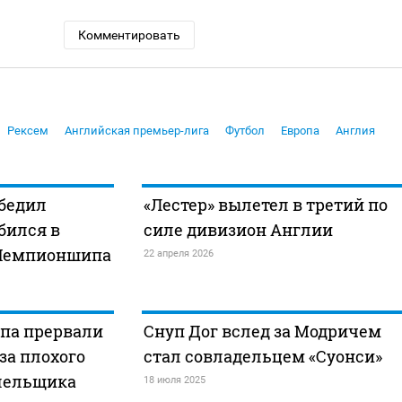
Комментировать
Рексем
Английская премьер-лига
Футбол
Европа
Англия
обедил
«Лестер» вылетел в третий по
бился в
силе дивизион Англии
 Чемпионшипа
22 апреля 2026
па прервали
Снуп Дог вслед за Модричем
‑за плохого
стал совладельцем «Суонси»
лельщика
18 июля 2025