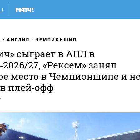
А
АНГЛИЯ
ЧЕМПИОНШИП
ич» сыграет в АПЛ в
‑2026/27, «Рексем» занял
ое место в Чемпионшипе и н
 в плей‑офф
7