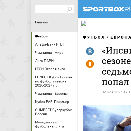
Главная
Футбол
ФУТБОЛ
ЕВРОП
Альфа-Банк РПЛ
«Ипсв
R
Чемпионат мира
сезоне
Лига ПАРИ
Y
седьм
LEON-Вторая лига
FONBET Кубок России
попал
по футболу сезона
2026-2027 гг.
02 мая 2026 17:1
Чемпионат Европы
Кубок PARI Премьер
OLIMPBET Суперкубок
России
Молодежная
футбольная лига