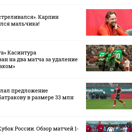
стреливался». Карпин
лся мальчика!
а» Касинтура
н на два матча за удаление
таком»
елал предложение
Батракову в размере 33 млн
Кубок России. Обзор матчей 1-