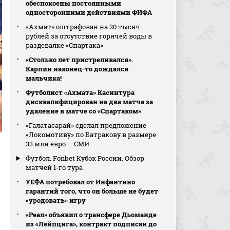
обеспокоены постоянными
односторонними действиями ФИФА
«Ахмат» оштрафован на 20 тысяч
рублей за отсутствие горячей воды в
раздевалке «Спартака»
«Столько лет пристреливался».
Карпин наконец-то дождался
мальчика!
Футболист «Ахмата» Касинтура
дисквалифицирован на два матча за
удаление в матче со «Спартаком»
«Галатасарай» сделал предложение
«Локомотиву» по Батракову в размере
33 млн евро — СМИ
Футбол. Fonbet Кубок России. Обзор
матчей 1-го тура
УЕФА потребовал от Инфантино
гарантий того, что он больше не будет
«уродовать» игру
«Реал» объявил о трансфере Дьоманде
из «Лейпцига», контракт подписан до