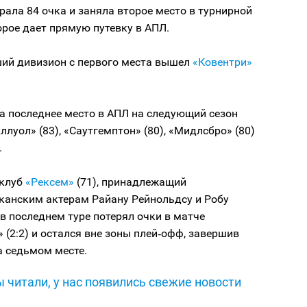
ала 84 очка и заняла второе место в турнирной
орое дает прямую путевку в АПЛ.
ший дивизион с первого места вышел
«Ковентри»
а последнее место в АПЛ на следующий сезон
луол» (83), «Саутгемптон» (80), «Мидлсбро» (80)
.
 клуб
«Рексем»
(71), принадлежащий
канским актерам Райану Рейнольдсу и Робу
в последнем туре потерял очки в матче
 (2:2) и остался вне зоны плей‑офф, завершив
а седьмом месте.
 читали, у нас появились свежие новости