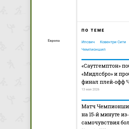
ПО ТЕМЕ
Европа
Ипсвич
Ковентри Сити
Чемпионшип
«Саутгемптон» п
«Мидлсбро» и про
финал плей‑офф
13 мая 2026
Матч Чемпионши
на 15‑й минуте из
самочувствия бо