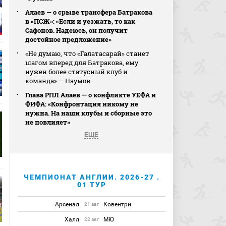
Алаев — о срыве трансфера Батракова
в «ПСЖ»: «Если и уезжать, то как
Сафонов. Надеюсь, он получит
достойное предложение»
«Не думаю, что «Галатасарай» станет
шагом вперед для Батракова, ему
нужен более статусный клуб и
команда» — Наумов
Глава РПЛ Алаев — о конфликте УЕФА и
ФИФА: «Конфронтация никому не
нужна. На наши клубы и сборные это
не повлияет»
ЕЩЕ
ЧЕМПИОНАТ АНГЛИИ. 2026-27 .
01 ТУР
Арсенал
Ковентри
21 авг
Халл
МЮ
22 авг