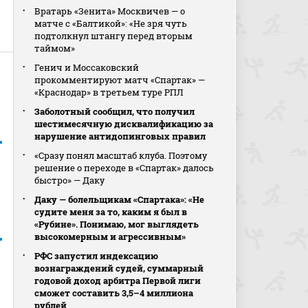
Вратарь «Зенита» Москвичев — о
матче с «Балтикой»: «Не зря чуть
подтолкнул штангу перед вторым
таймом»
Генич и Моссаковский
прокомментируют матч «Спартак» —
«Краснодар» в третьем туре РПЛ
Заболотный сообщил, что получил
шестимесячную дисквалификацию за
нарушение антидопинговых правил
«Сразу понял масштаб клуба. Поэтому
решение о переходе в «Спартак» далось
быстро» — Даку
Даку — болельщикам «Спартака»: «Не
судите меня за то, каким я был в
«Рубине». Понимаю, мог выглядеть
высокомерным и агрессивным»
РФС запустил индексацию
вознаграждений судей, суммарный
годовой доход арбитра Первой лиги
сможет составить 3,5–4 миллиона
рублей