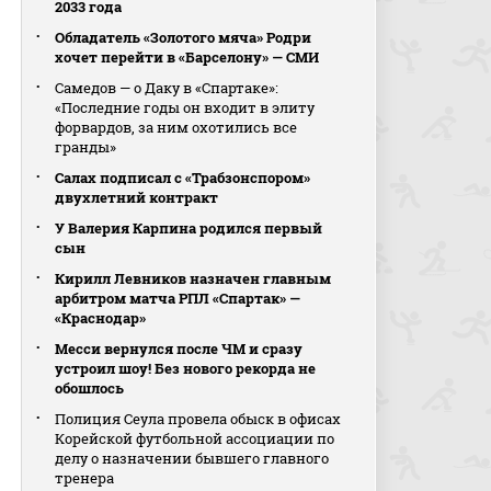
2033 года
Обладатель «Золотого мяча» Родри
хочет перейти в «Барселону» — СМИ
Самедов — о Даку в «Спартаке»:
«Последние годы он входит в элиту
форвардов, за ним охотились все
гранды»
Салах подписал с «Трабзонспором»
двухлетний контракт
У Валерия Карпина родился первый
сын
Кирилл Левников назначен главным
арбитром матча РПЛ «Спартак» —
«Краснодар»
Месси вернулся после ЧМ и сразу
устроил шоу! Без нового рекорда не
обошлось
Полиция Сеула провела обыск в офисах
Корейской футбольной ассоциации по
делу о назначении бывшего главного
тренера