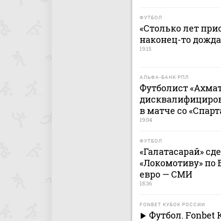
ФУТБОЛ
«Столько лет при
наконец-то дожда
19:15
АЛЬФА-БАНК РПЛ
Футболист «Ахмат
дисквалифицирова
в матче со «Спар
19:04
ФУТБОЛ
«Галатасарай» сд
«Локомотиву» по 
евро — СМИ
18:36
FONBET КУБОК РОССИИ
Футбол. Fonbet 