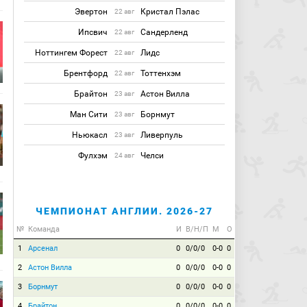
Эвертон
Кристал Пэлас
22 авг
Ипсвич
Сандерленд
22 авг
Ноттингем Форест
Лидс
22 авг
Брентфорд
Тоттенхэм
22 авг
Брайтон
Астон Вилла
23 авг
Ман Сити
Борнмут
23 авг
Ньюкасл
Ливерпуль
23 авг
Фулхэм
Челси
24 авг
ЧЕМПИОНАТ АНГЛИИ. 2026-27
№
Команда
И
В/Н/П
М
О
1
Арсенал
0
0/0/0
0-0
0
2
Астон Вилла
0
0/0/0
0-0
0
3
Борнмут
0
0/0/0
0-0
0
4
Брайтон
0
0/0/0
0-0
0