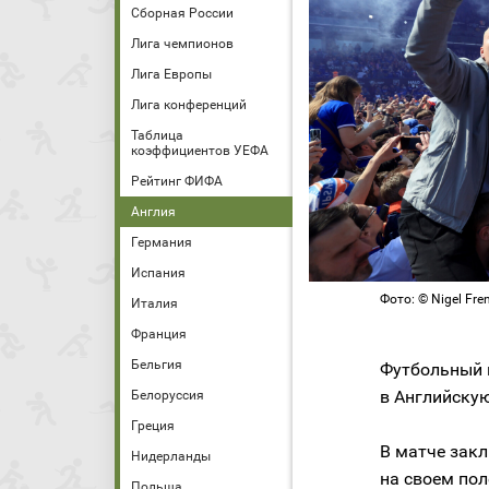
Сборная России
Лига чемпионов
Лига Европы
Лига конференций
Таблица
коэффициентов УЕФА
Рейтинг ФИФА
Англия
Германия
Испания
Фото: © Nigel Fre
Италия
Франция
Бельгия
Футбольный
в Английскую
Белоруссия
Греция
В матче зак
Нидерланды
на своем пол
Польша