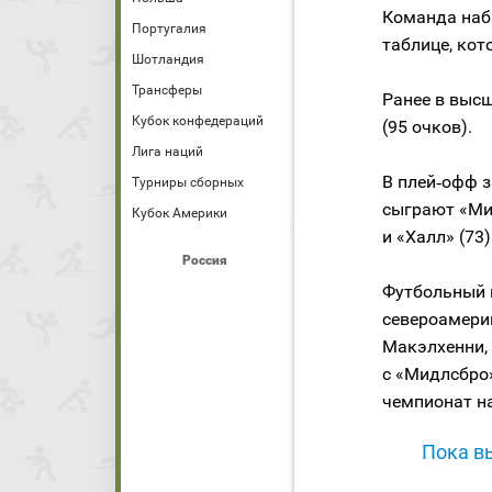
Команда набр
Португалия
таблице, кот
Шотландия
Трансферы
Ранее в выс
Кубок конфедераций
(95 очков).
Лига наций
В плей‑офф з
Турниры сборных
сыграют «Мил
Кубок Америки
и «Халл» (73)
Россия
Футбольный
североамери
Макэлхенни, 
с «Мидлсбро»
чемпионат н
Пока вы