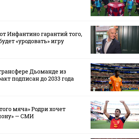
от Инфантино гарантий того,
будет «уродовать» игру
 трансфере Дьоманде из
акт подписан до 2033 года
того мяча» Родри хочет
лону» — СМИ