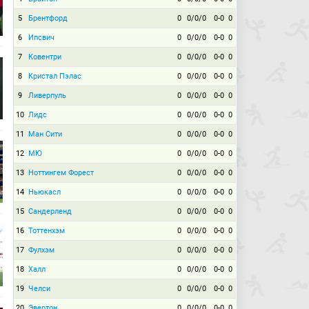
5
Брентфорд
0
0/0/0
0-0
0
6
Ипсвич
0
0/0/0
0-0
0
7
Ковентри
0
0/0/0
0-0
0
8
Кристал Пэлас
0
0/0/0
0-0
0
9
Ливерпуль
0
0/0/0
0-0
0
10
Лидс
0
0/0/0
0-0
0
11
Ман Сити
0
0/0/0
0-0
0
12
МЮ
0
0/0/0
0-0
0
13
Ноттингем Форест
0
0/0/0
0-0
0
14
Ньюкасл
0
0/0/0
0-0
0
15
Сандерленд
0
0/0/0
0-0
0
16
Тоттенхэм
0
0/0/0
0-0
0
17
Фулхэм
0
0/0/0
0-0
0
18
Халл
0
0/0/0
0-0
0
19
Челси
0
0/0/0
0-0
0
20
Эвертон
0
0/0/0
0-0
0