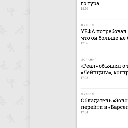
го тура
18:20
ФУТБОЛ
УЕФА потребовал 
что он больше не 
17:36
ИСПАНИЯ
«Реал» объявил о
«Лейпцига», контр
17:22
ФУТБОЛ
Обладатель «Золо
перейти в «Барсе
17:04