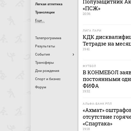
Полузащитник Ак
Легкая атлетика
«ПСЖ»
Трансляции
20:36
Еще...
ЛИГА ПАРИ
КДК дисквалифиц
Телепрограмма
Тетрадзе на меся
Результаты
19:41
События
Трансферы
ФУТБОЛ
Дни рождения
В КОНМЕБОЛ заяв
постоянными одн
Спорт и бизнес
ФИФА
Форум
19:32
АЛЬФА-БАНК РПЛ
«Ахмат» оштрафов
отсутствие горяч
«Спартака»
19:18