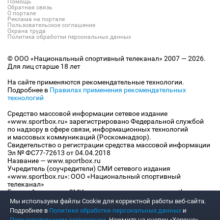
Помощь
Обратная связь
О портале
Реклама на портале
Пользовательское соглашение
Охрана труда
Политика обработки персональных данных
© ООО «Национальный спортивный телеканал» 2007 — 2026.
Для лиц старше 18 лет
На сайте применяются рекомендательные технологии.
Подробнее в
Правилах применения рекомендательных
технологий
Средство массовой информации сетевое издание
«www.sportbox.ru» зарегистрировано Федеральной службой
по надзору в сфере связи, информационных технологий
и массовых коммуникаций (Роскомнадзор).
Свидетельство о регистрации средства массовой информации
Эл № ФС77-72613 от 04.04.2018
Название — www.sportbox.ru
Учредитель (соучредители) СМИ сетевого издания
«www.sportbox.ru»: ООО «Национальный спортивный
телеканал»
Главный редактор СМИ сетевого издания «www.sportbox.ru»:
Конов В.А.
Мы используем файлы Сookie для корректной работы веб-сайта.
Номер телефона редакции СМИ сетевого издания
Подробнее в
Политике обработки персональных данных
и
«www.sportbox.ru»: +7 (495) 653 8419
Пользовательском соглашении
. Нажмите на кнопку «Хорошо»,