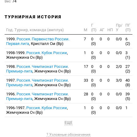
Вес:
74
ТУРНИРНАЯ ИСТОРИЯ
Г
Пр/
ПГ
Год. Турнир, команда (амплуа)
М
(П)
АГ
НП
У
(П)
1999.
Россия. Первенство России.
7
0
0
0
0/0
6
Первая лига
, Кристалл См (Вр)
(0)
(2)
1998-1999.
Россия. Кубок России
,
1
0
0
0
0/0
3
Жемчужина Сч (Вр)
(0)
(1)
1998.
Россия. Чемпионат России.
17
0
0
0
2/0
27
Премьер-лига
, Жемчужина Сч (Вр)
(0)
(2)
1997.
Россия. Чемпионат России.
33
0
0
0
3/0
40
Премьер-лига
, Жемчужина Сч (Вр)
(0)
(8)
1996.
Россия. Чемпионат России.
28
0
0
0
0/0
39
Премьер-лига
, Жемчужина Сч (Вр)
(0)
(5)
1996-1997.
Россия. Кубок России
,
1
0
0
0
0/0
1
Жемчужина Сч (Вр)
(0)
ЕЩЕ
? Условные обозначения