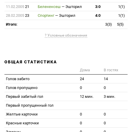
11.02.2005
21
Белененсеш
—
Эшторил
3:0
1(1)
28.02.2005
23
Спортинг
—
Эшторил
4:0
1(1)
Итого:
3(3)
5(5)
? Условные обозначения
ОБЩАЯ СТАТИСТИКА
Дома
В гостях
Голов забито
24
14
Голов пропущено
0
0
Первый забитый гол
12 мин.
3 мин.
Первый пропущенный гол
Желтые карточки
0
0
Красные карточки
0
0
Замены
0
0