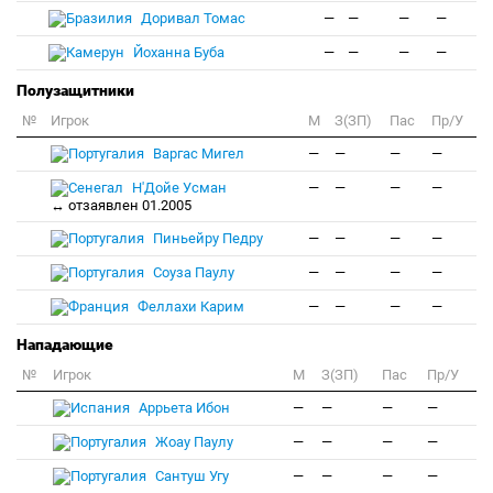
Доривал Томас
—
—
—
—
Йоханна Буба
—
—
—
—
Полузащитники
№
Игрок
M
З(ЗП)
Пас
Пр/У
Варгас Мигел
—
—
—
—
Н'Дойе Усман
—
—
—
—
↔ отзаявлен 01.2005
Пиньейру Педру
—
—
—
—
Соуза Паулу
—
—
—
—
Феллахи Карим
—
—
—
—
Нападающие
№
Игрок
M
З(ЗП)
Пас
Пр/У
Аррьета Ибон
—
—
—
—
Жоау Паулу
—
—
—
—
Сантуш Угу
—
—
—
—