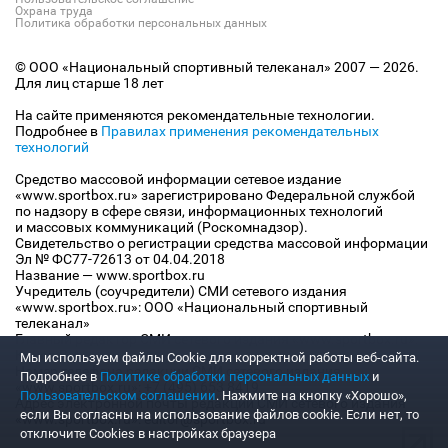
Охрана труда
Политика обработки персональных данных
© ООО «Национальный спортивный телеканал» 2007 — 2026.
Для лиц старше 18 лет
На сайте применяются рекомендательные технологии.
Подробнее в
Правилах применения рекомендательных
технологий
Средство массовой информации сетевое издание
«www.sportbox.ru» зарегистрировано Федеральной службой
по надзору в сфере связи, информационных технологий
и массовых коммуникаций (Роскомнадзор).
Свидетельство о регистрации средства массовой информации
Эл № ФС77-72613 от 04.04.2018
Название — www.sportbox.ru
Учредитель (соучредители) СМИ сетевого издания
«www.sportbox.ru»: ООО «Национальный спортивный
телеканал»
Главный редактор СМИ сетевого издания «www.sportbox.ru»:
Конов В.А.
Мы используем файлы Сookie для корректной работы веб-сайта.
Номер телефона редакции СМИ сетевого издания
Подробнее в
Политике обработки персональных данных
и
«www.sportbox.ru»: +7 (495) 653 8419
Пользовательском соглашении
. Нажмите на кнопку «Хорошо»,
Адрес электронной почты редакции СМИ сетевого издания
если Вы согласны на использование файлов cookie. Если нет, то
«www.sportbox.ru»: editor@sportbox.ru
отключите Cookies в настройках браузера