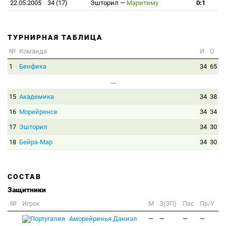
22.05.2005
34 (17)
Эшторил
—
Маритиму
0:1
ТУРНИРНАЯ ТАБЛИЦА
№
Команда
И
О
1
Бенфика
34
65
...
15
Академика
34
38
16
Морейренсе
34
34
17
Эшторил
34
30
18
Бейра-Мар
34
30
СОСТАВ
Защитники
№
Игрок
M
З(ЗП)
Пас
Пр/У
Аморейринья Даниэл
—
—
—
—