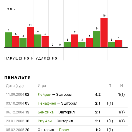
ГОЛЫ
16
11
9
8
7
7
6
6
5
5
4
3
3
3
0
0
НАРУШЕНИЯ И УДАЛЕНИЯ
ПЕНАЛЬТИ
Дата (тур)
Игра
П
Н
11.09.2004
02
Лейрия
—
Эшторил
4:2
1(1)
03.10.2004
05
Пенафиел
—
Эшторил
2:1
1(1)
06.12.2004
13
Бенфика
—
Эшторил
2:1
1(1)
23.01.2005
18
Риу Ави
—
Эшторил
2:1
1(1)
1(1)
05.02.2005
20
Эшторил
—
Порту
1:2
1(1)