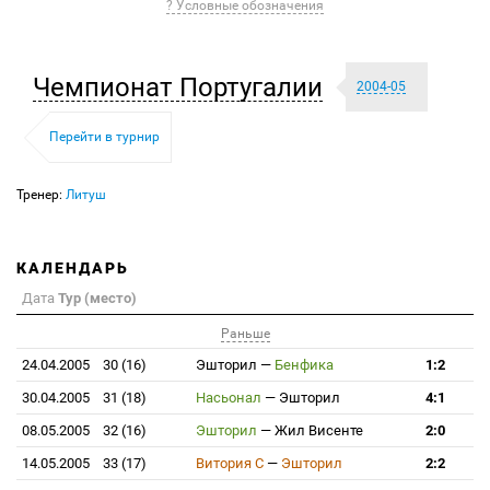
? Условные обозначения
Чемпионат Португалии
2004-05
Перейти в турнир
Тренер:
Литуш
КАЛЕНДАРЬ
Дата
Тур (место)
Раньше
24.04.2005
30 (16)
Эшторил
—
Бенфика
1:2
30.04.2005
31 (18)
Насьонал
—
Эшторил
4:1
08.05.2005
32 (16)
Эшторил
—
Жил Висенте
2:0
14.05.2005
33 (17)
Витория С
—
Эшторил
2:2