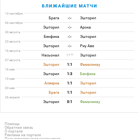
БЛИЖАЙШИЕ МАТЧИ
13 сентября
Брага
-:-
Эшторил
06 сентября
Эшторил
-:-
Арока
30 августа
Бенфика
-:-
Эшторил
23 августа
Эшторил
-:-
Риу Аве
16 августа
Насьонал
Эшторил
30
17
07 августа
Эшторил
1:1
Фамаликау
16 мая
Эшторил
1:3
Бенфика
10 мая
Алверка
1:1
Эшторил
03 мая
Брага
1:1
Эшторил
26 апреля
Эшторил
0:1
Фамаликау
Помощь
Обратная связь
О портале
Реклама на портале
Пользовательское соглашение