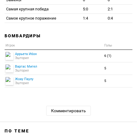
Самая крупная победа
5:0
2:1
Самое крупное поражение
1:4
0:4
БОМБАРДИРЫ
Игрок
Голы
Аррьета Ибон
6 (1)
Эшторил
Варгас Мигел
5
Эшторил
Жоау Паулу
5
Эшторил
Комментировать
ПО ТЕМЕ