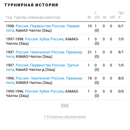
ТУРНИРНАЯ ИСТОРИЯ
Г
Пр/
Год. Турнир, команда (амплуа)
М
(П)
АГ
НП
У
1998.
Россия. Первенство России. Первая
10
1
0
0
6/1
лига
, КамАЗ-Чаллы (Защ)
(0)
1997-1998.
Россия. Кубок России
, КАМАЗ-
1
0
0
0
1/0
Чаллы (Защ)
(0)
1997.
Россия. Чемпионат России. Премьер-
21
1
0
0
9/1
лига
, КАМАЗ-Чаллы (Защ)
(0)
1997.
Россия. Первенство России. Третья
1
0
0
0
1/0
лига
, КамАЗ-Чаллы-д (Защ)
(0)
1996.
Россия. Чемпионат России. Премьер-
18
0
0
0
8/0
лига
, КАМАЗ-Чаллы (Защ)
(0)
1995-1996.
Россия. Кубок России
, КАМАЗ-
1
0
0
0
0/0
Чаллы (Защ)
(0)
ЕЩЕ
? Условные обозначения