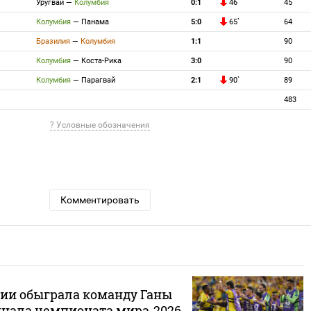
Уругвай
—
Колумбия
0:1
46`
45
Колумбия
—
Панама
5:0
65`
64
Бразилия
—
Колумбия
1:1
90
Колумбия
—
Коста-Рика
3:0
90
Колумбия
—
Парагвай
2:1
90`
89
483
? Условные обозначения
Комментировать
ии обыграла команду Ганы
финала чемпионата мира‑2026