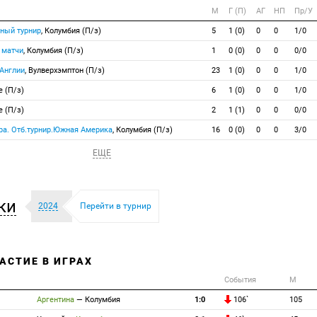
М
Г (П)
АГ
НП
Пр/У
ный турнир
, Колумбия (П/з)
5
1 (0)
0
0
1/0
 матчи
, Колумбия (П/з)
1
0 (0)
0
0
0/0
 Англии
, Вулверхэмптон (П/з)
23
1 (0)
0
0
1/0
е (П/з)
6
1 (0)
0
0
1/0
е (П/з)
2
1 (1)
0
0
0/0
ра. Отб.турнир.Южная Америка
, Колумбия (П/з)
16
0 (0)
0
0
3/0
ЕЩЕ
ки
2024
Перейти в турнир
АСТИЕ В ИГРАХ
События
М
Аргентина
—
Колумбия
1:0
106`
105