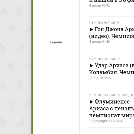
4 июля 06:32
ЧЕМПИОНАТ МИРА
Гол Джона Ариа
(видео). Чемпио
4 июля 04:46
Европа
ЧЕМПИОНАТ МИРА
Удар Ариаса (в
Колумбия. Чемп
18 июня 05:22
ЧЕМПИОНАТ МИРА СРЕДИ
Флуминенсе - 
Ариаса с пеналь
чемпионат мира
18 декабря 2023 22:31