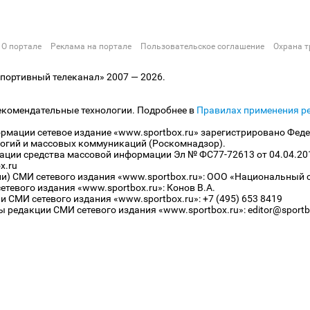
О портале
Реклама на портале
Пользовательское соглашение
Охрана т
ортивный телеканал» 2007 — 2026.
екомендательные технологии. Подробнее в
Правилах применения р
рмации сетевое издание «www.sportbox.ru» зарегистрировано Феде
огий и массовых коммуникаций (Роскомнадзор).
рации средства массовой информации Эл № ФС77-72613 от 04.04.20
x.ru
ли) СМИ сетевого издания «www.sportbox.ru»: ООО «Национальный 
тевого издания «www.sportbox.ru»: Конов В.А.
 СМИ сетевого издания «www.sportbox.ru»: +7 (495) 653 8419
 редакции СМИ сетевого издания «www.sportbox.ru»: editor@sportb