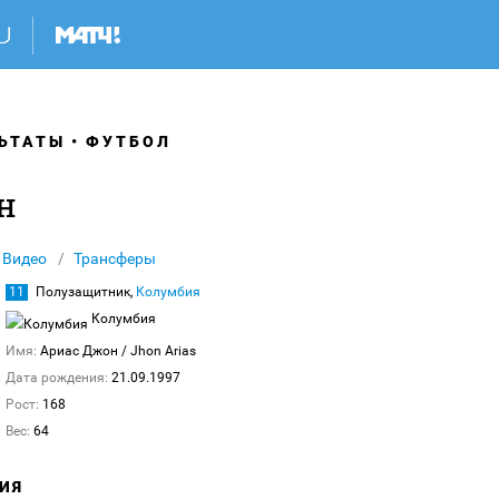
ЬТАТЫ
ФУТБОЛ
н
Видео
Трансферы
11
Полузащитник,
Колумбия
Колумбия
Имя:
Ариас Джон
/ Jhon Arias
Дата рождения:
21.09.1997
Рост:
168
Вес:
64
ИЯ