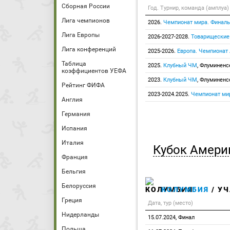
Сборная России
Год. Турнир, команда (амплуа)
Лига чемпионов
2026.
Чемпионат мира. Финаль
Лига Европы
2026-2027-2028.
Товарищеские
Лига конференций
2025-2026.
Европа. Чемпионат
Таблица
2025.
Клубный ЧМ
, Флуминенс
коэффициентов УЕФА
2023.
Клубный ЧМ
, Флуминенс
Рейтинг ФИФА
2023-2024.2025.
Чемпионат ми
Англия
Германия
Испания
Италия
Кубок Амери
Франция
Бельгия
Белоруссия
КОЛУМБИЯ
/ УЧ
Греция
Дата, тур (место)
Нидерланды
15.07.2024, Финал
Польша