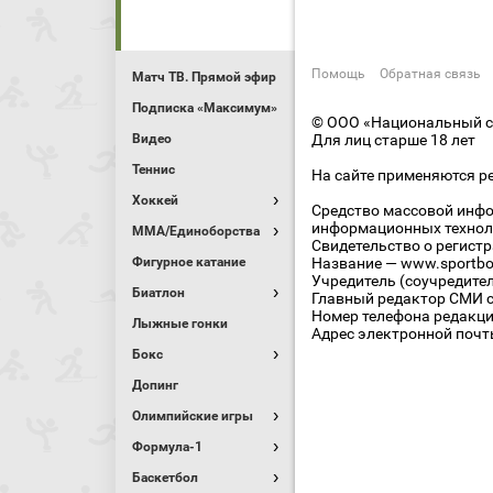
Помощь
Обратная связь
Матч ТВ. Прямой эфир
Подписка «Максимум»
© ООО «Национальный сп
Видео
Для лиц старше 18 лет
Теннис
На сайте применяются р
Хоккей
Средство массовой инфо
информационных технол
MMA/Единоборства
Свидетельство о регист
Фигурное катание
Название — www.sportbo
Учредитель (соучредите
Биатлон
Главный редактор СМИ се
Номер телефона редакции
Лыжные гонки
Адрес электронной почты
Бокс
Допинг
Олимпийские игры
Формула-1
Баскетбол