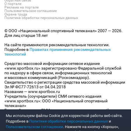
Обратная связь
О портале
Реклама на портале
Пользовательское соглашение
Охрана труда
Политика обработки персональных данных
© ООО «Национальный спортивный телеканал» 2007 — 2026.
Для лиц старше 18 лет
На сайте применяются рекомендательные технологии.
Подробнее в
Правилах применения рекомендательных
технологий
Средство массовой информации сетевое издание
«www.sportbox.ru» зарегистрировано Федеральной службой
по надзору в сфере связи, информационных технологий
и массовых коммуникаций (Роскомнадзор).
Свидетельство о регистрации средства массовой информации
Эл № ФС77-72613 от 04.04.2018
Название — www.sportbox.ru
Учредитель (соучредители) СМИ сетевого издания
«www.sportbox.ru»: ООО «Национальный спортивный
телеканал»
Главный редактор СМИ сетевого издания «www.sportbox.ru»:
Конов В.А.
Мы используем файлы Сookie для корректной работы веб-сайта.
Номер телефона редакции СМИ сетевого издания
Подробнее в
Политике обработки персональных данных
и
«www.sportbox.ru»: +7 (495) 653 8419
Пользовательском соглашении
. Нажмите на кнопку «Хорошо»,
Адрес электронной почты редакции СМИ сетевого издания