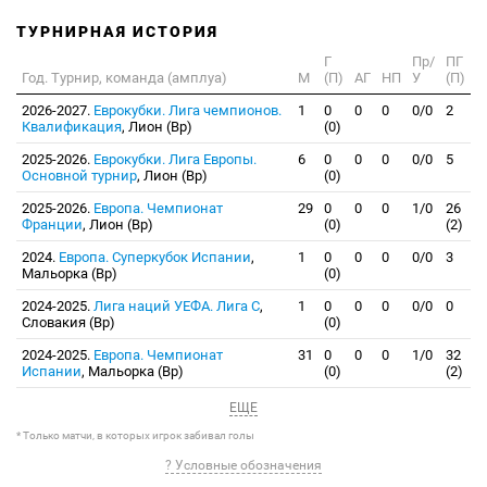
ТУРНИРНАЯ ИСТОРИЯ
Г
Пр/
ПГ
Год. Турнир, команда (амплуа)
М
(П)
АГ
НП
У
(П)
2026-2027.
Еврокубки. Лига чемпионов.
1
0
0
0
0/0
2
Квалификация
, Лион (Вр)
(0)
2025-2026.
Еврокубки. Лига Европы.
6
0
0
0
0/0
5
Основной турнир
, Лион (Вр)
(0)
2025-2026.
Европа. Чемпионат
29
0
0
0
1/0
26
Франции
, Лион (Вр)
(0)
(2)
2024.
Европа. Суперкубок Испании
,
1
0
0
0
0/0
3
Мальорка (Вр)
(0)
2024-2025.
Лига наций УЕФА. Лига С
,
1
0
0
0
0/0
0
Словакия (Вр)
(0)
2024-2025.
Европа. Чемпионат
31
0
0
0
1/0
32
Испании
, Мальорка (Вр)
(0)
(2)
ЕЩЕ
* Только матчи, в которых игрок забивал голы
? Условные обозначения