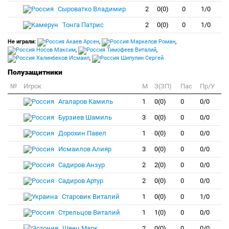
Сыроватко Владимир
2
0(0)
0
1/0
Тонга Патрис
2
0(0)
0
1/0
Не играли:
Акаев Арсен
,
Маркелов Роман
,
Носов Максим
,
Тимофеев Виталий
,
Халинбеков Исмаил
,
Шипулин Сергей
Полузащитники
№
Игрок
M
З(ЗП)
Пас
Пр/У
Агаларов Камиль
1
0(0)
0
0/0
Бурзиев Шамиль
3
0(0)
0
0/0
Дорохин Павел
1
0(0)
0
0/0
Исмаилов Алияр
3
0(0)
0
0/0
Садиров Анзур
2
2(0)
0
0/0
Садиров Артур
2
0(0)
0
0/0
Старовик Виталий
1
0(0)
0
1/0
Стрельцов Виталий
1
1(0)
0
0/0
Швец Марк
2
0(0)
0
0/0