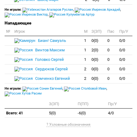
Не играли:
Агаларов Руслан
,
Имреков Аркадий
,
Имреков Виктор
,
Кулумбегов Артур
Нападающие
№
Игрок
M
З(ЗП)
Пас
Пр/У
Бианг Самуэль
1
0(0)
0
0/0
Винтов Максим
1
2(0)
0
0/0
Головко Сергей
1
0(0)
0
0/0
Сердюков Сергей
2
0(0)
0
0/0
Сомченко Евгений
2
0(0)
0
0/0
Не играли:
Сонин Евгений
,
Столбовой Иван
,
Хутов Расим
З(ЗП)
П(ПП)
Пр/У
Всего: 41
5(0)
-6(0)
4/0
? Условные обозначения