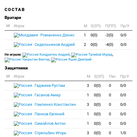
СОСТАВ
Вратари
№
Игрок
M
З(ЗП)
П(ПП)
Пр/У
Романенко Денис
1
0(0)
-2(0)
0/0
Сидельников Андрей
2
0(0)
-4(0)
0/0
Не играли:
Кондратюк Андрей
,
Талибов Мурад
,
Чакрыгин Виктор
,
Яшин Дмитрий
Защитники
№
Игрок
M
З(ЗП)
Пас
Пр/У
Гаджиев Рустам
3
0(0)
0
0/0
Гасанов Амир
1
0(0)
0
0/0
Гомленко Константин
3
0(0)
0
0/0
Панков Евгений
1
0(0)
0
0/0
Самойлов Антон
1
0(0)
0
0/0
Стрельбин Игорь
3
0(0)
0
1/0