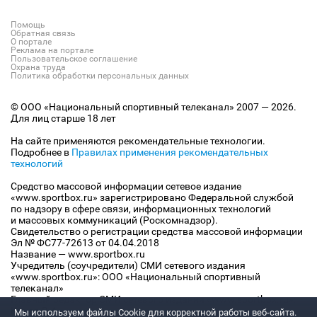
Помощь
Обратная связь
О портале
Реклама на портале
Пользовательское соглашение
Охрана труда
Политика обработки персональных данных
© ООО «Национальный спортивный телеканал» 2007 — 2026.
Для лиц старше 18 лет
На сайте применяются рекомендательные технологии.
Подробнее в
Правилах применения рекомендательных
технологий
Средство массовой информации сетевое издание
«www.sportbox.ru» зарегистрировано Федеральной службой
по надзору в сфере связи, информационных технологий
и массовых коммуникаций (Роскомнадзор).
Свидетельство о регистрации средства массовой информации
Эл № ФС77-72613 от 04.04.2018
Название — www.sportbox.ru
Учредитель (соучредители) СМИ сетевого издания
«www.sportbox.ru»: ООО «Национальный спортивный
телеканал»
Главный редактор СМИ сетевого издания «www.sportbox.ru»:
Конов В.А.
Мы используем файлы Сookie для корректной работы веб-сайта.