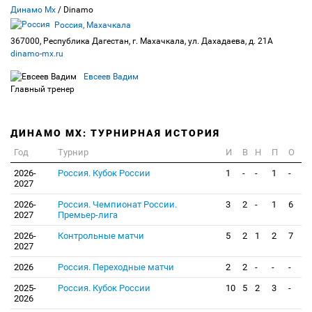
Динамо Мх
/ Dinamo
Россия, Махачкала
367000, Республика Дагестан, г. Махачкала, ул. Дахадаева, д. 21А
dinamo-mx.ru
Евсеев Вадим
Главный тренер
ДИНАМО МХ: ТУРНИРНАЯ ИСТОРИЯ
Год
Турнир
И
В
Н
П
О
2026-
Россия. Кубок России
1
-
-
1
-
2027
2026-
Россия. Чемпионат России.
3
2
-
1
6
2027
Премьер-лига
2026-
Контрольные матчи
5
2
1
2
7
2027
2026
Россия. Переходные матчи
2
2
-
-
-
2025-
Россия. Кубок России
10
5
2
3
-
2026