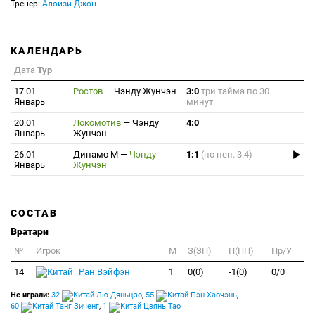
Тренер:
Алоизи Джон
КАЛЕНДАРЬ
Дата
Тур
17.01
Ростов
—
Чэнду Жунчэн
3:0
три тайма по 30
Январь
минут
20.01
Локомотив
—
Чэнду
4:0
Январь
Жунчэн
26.01
Динамо М
—
Чэнду
1:1
(по пен. 3:4)
Январь
Жунчэн
СОСТАВ
Вратари
№
Игрок
M
З(ЗП)
П(ПП)
Пр/У
14
Ран Вэйфэн
1
0(0)
-1(0)
0/0
Не играли:
32
Лю Дяньцзо
,
55
Пэн Хаочэнь
,
60
Танг Зиченг
,
1
Цзянь Тао