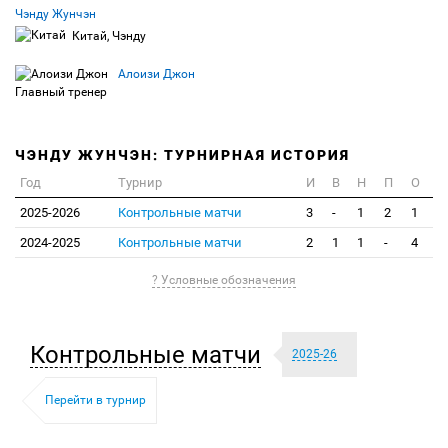
Чэнду Жунчэн
Китай, Чэнду
Алоизи Джон
Главный тренер
ЧЭНДУ ЖУНЧЭН: ТУРНИРНАЯ ИСТОРИЯ
Год
Турнир
И
В
Н
П
О
2025-2026
Контрольные матчи
3
-
1
2
1
2024-2025
Контрольные матчи
2
1
1
-
4
? Условные обозначения
Контрольные матчи
2025-26
Перейти в турнир