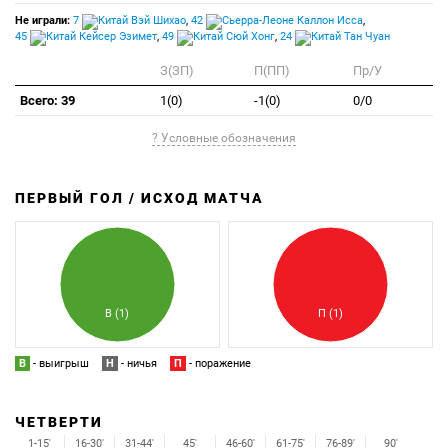
Не играли:
7
Вэй Шихао
,
42
Каллон Исса
,
45
Кейсер Эзимет
,
49
Сюй Хонг
,
24
Тан Чуан
З(ЗП)
П(ПП)
Пр/У
Всего: 39
1(0)
-1(0)
0/0
? Условные обозначения
ПЕРВЫЙ ГОЛ / ИСХОД МАТЧА
З
П
В (1)
П (1)
В
- выигрыш
Н
- ничья
П
- поражение
ЧЕТВЕРТИ
1-15'
16-30'
31-44'
45'
46-60'
61-75'
76-89'
90'