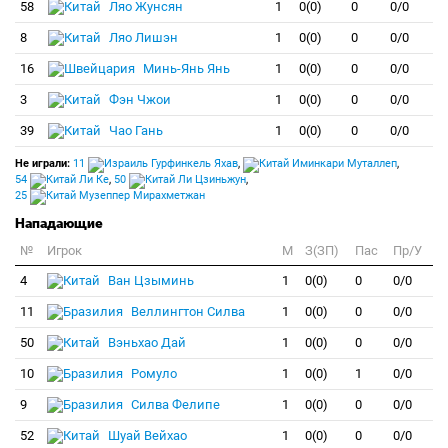
58
Ляо Жунсян
1
0(0)
0
0/0
8
Ляо Лишэн
1
0(0)
0
0/0
16
Минь-Янь Янь
1
0(0)
0
0/0
3
Фэн Чжои
1
0(0)
0
0/0
39
Чао Гань
1
0(0)
0
0/0
Не играли:
11
Гурфинкель Яхав
,
Иминкари Муталлеп
,
54
Ли Ке
,
50
Ли Цзиньжун
,
25
Музеппер Мирахметжан
Нападающие
№
Игрок
M
З(ЗП)
Пас
Пр/У
4
Ван Цзыминь
1
0(0)
0
0/0
11
Веллингтон Силва
1
0(0)
0
0/0
50
Вэньхао Дай
1
0(0)
0
0/0
10
Ромуло
1
0(0)
1
0/0
9
Силва Фелипе
1
0(0)
0
0/0
52
Шуай Вейхао
1
0(0)
0
0/0