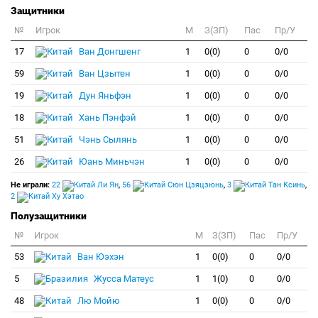
Защитники
№
Игрок
M
З(ЗП)
Пас
Пр/У
17
Ван Донгшенг
1
0(0)
0
0/0
59
Ван Цзытен
1
0(0)
0
0/0
19
Дун Яньфэн
1
0(0)
0
0/0
18
Хань Пэнфэй
1
0(0)
0
0/0
51
Чэнь Сылянь
1
0(0)
0
0/0
26
Юань Миньчэн
1
0(0)
0
0/0
Не играли:
22
Ли Ян
,
56
Сюн Цзяцзюнь
,
3
Тан Ксинь
,
2
Ху Хэтао
Полузащитники
№
Игрок
M
З(ЗП)
Пас
Пр/У
53
Ван Юэхэн
1
0(0)
0
0/0
5
Жусса Матеус
1
1(0)
0
0/0
48
Лю Мойю
1
0(0)
0
0/0