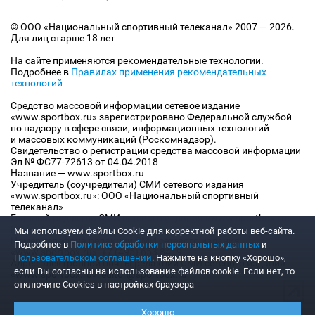
© ООО «Национальный спортивный телеканал» 2007 — 2026.
Для лиц старше 18 лет
На сайте применяются рекомендательные технологии.
Подробнее в
Правилах применения рекомендательных
технологий
Средство массовой информации сетевое издание
«www.sportbox.ru» зарегистрировано Федеральной службой
по надзору в сфере связи, информационных технологий
и массовых коммуникаций (Роскомнадзор).
Свидетельство о регистрации средства массовой информации
Эл № ФС77-72613 от 04.04.2018
Название — www.sportbox.ru
Учредитель (соучредители) СМИ сетевого издания
«www.sportbox.ru»: ООО «Национальный спортивный
телеканал»
Главный редактор СМИ сетевого издания «www.sportbox.ru»:
Конов В.А.
Мы используем файлы Сookie для корректной работы веб-сайта.
Номер телефона редакции СМИ сетевого издания
Подробнее в
Политике обработки персональных данных
и
«www.sportbox.ru»: +7 (495) 653 8419
Пользовательском соглашении
. Нажмите на кнопку «Хорошо»,
Адрес электронной почты редакции СМИ сетевого издания
если Вы согласны на использование файлов cookie. Если нет, то
«www.sportbox.ru»: editor@sportbox.ru
отключите Cookies в настройках браузера
Хорошо