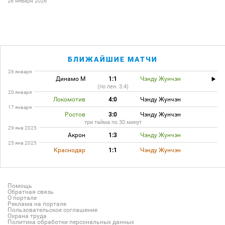
26 января 2026
БЛИЖАЙШИЕ МАТЧИ
26 января
Динамо М
1:1
Чэнду Жунчэн
(по пен. 3:4)
20 января
Локомотив
4:0
Чэнду Жунчэн
17 января
Ростов
3:0
Чэнду Жунчэн
три тайма по 30 минут
29 янв 2025
Акрон
1:3
Чэнду Жунчэн
25 янв 2025
Краснодар
1:1
Чэнду Жунчэн
Помощь
Обратная связь
О портале
Реклама на портале
Пользовательское соглашение
Охрана труда
Политика обработки персональных данных