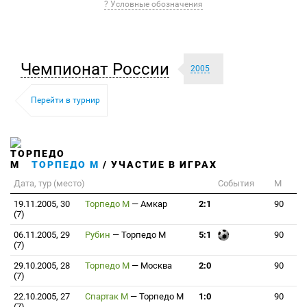
? Условные обозначения
Чемпионат России
2005
Перейти в турнир
ТОРПЕДО М
/ УЧАСТИЕ В ИГРАХ
Дата, тур (место)
События
М
19.11.2005, 30
Торпедо М
—
Амкар
2:1
90
(7)
06.11.2005, 29
Рубин
—
Торпедо М
5:1
90
(7)
29.10.2005, 28
Торпедо М
—
Москва
2:0
90
(7)
22.10.2005, 27
Спартак М
—
Торпедо М
1:0
90
(7)