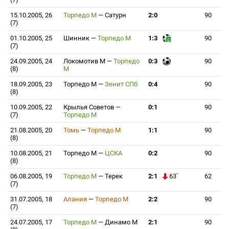
15.10.2005, 26
Торпедо М
—
Сатурн
2:0
90
(7)
01.10.2005, 25
Шинник
—
Торпедо М
1:3
90
(7)
24.09.2005, 24
Локомотив М
—
Торпедо
0:3
90
(8)
М
18.09.2005, 23
Торпедо М
—
Зенит СПб
0:4
90
(8)
10.09.2005, 22
Крылья Советов
—
0:1
90
(7)
Торпедо М
21.08.2005, 20
Томь
—
Торпедо М
1:1
90
(8)
10.08.2005, 21
Торпедо М
—
ЦСКА
0:2
90
(8)
06.08.2005, 19
Торпедо М
—
Терек
2:1
63`
62
(7)
31.07.2005, 18
Алания
—
Торпедо М
2:2
90
(7)
24.07.2005, 17
Торпедо М
—
Динамо М
2:1
90