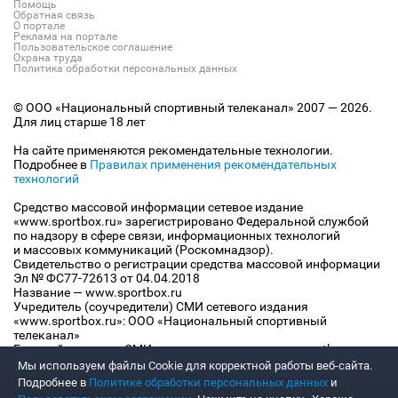
Помощь
Обратная связь
О портале
Реклама на портале
Пользовательское соглашение
Охрана труда
Политика обработки персональных данных
© ООО «Национальный спортивный телеканал» 2007 — 2026.
Для лиц старше 18 лет
На сайте применяются рекомендательные технологии.
Подробнее в
Правилах применения рекомендательных
технологий
Средство массовой информации сетевое издание
«www.sportbox.ru» зарегистрировано Федеральной службой
по надзору в сфере связи, информационных технологий
и массовых коммуникаций (Роскомнадзор).
Свидетельство о регистрации средства массовой информации
Эл № ФС77-72613 от 04.04.2018
Название — www.sportbox.ru
Учредитель (соучредители) СМИ сетевого издания
«www.sportbox.ru»: ООО «Национальный спортивный
телеканал»
Главный редактор СМИ сетевого издания «www.sportbox.ru»:
Конов В.А.
Мы используем файлы Сookie для корректной работы веб-сайта.
Номер телефона редакции СМИ сетевого издания
Подробнее в
Политике обработки персональных данных
и
«www.sportbox.ru»: +7 (495) 653 8419