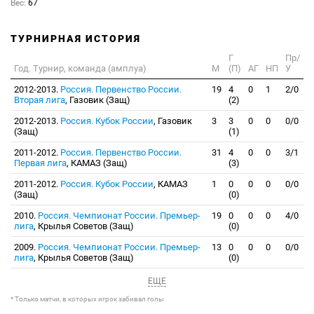
Вес:
67
ТУРНИРНАЯ ИСТОРИЯ
Г
Пр/
Год. Турнир, команда (амплуа)
М
(П)
АГ
НП
У
2012-2013.
Россия. Первенство России.
19
4
0
1
2/0
Вторая лига
, Газовик (Защ)
(2)
2012-2013.
Россия. Кубок России
, Газовик
3
3
0
0
0/0
(Защ)
(1)
2011-2012.
Россия. Первенство России.
31
4
0
0
3/1
Первая лига
, КАМАЗ (Защ)
(3)
2011-2012.
Россия. Кубок России
, КАМАЗ
1
0
0
0
0/0
(Защ)
(0)
2010.
Россия. Чемпионат России. Премьер-
19
0
0
0
4/0
лига
, Крылья Советов (Защ)
(0)
2009.
Россия. Чемпионат России. Премьер-
13
0
0
0
0/0
лига
, Крылья Советов (Защ)
(0)
ЕЩЕ
* Только матчи, в которых игрок забивал голы