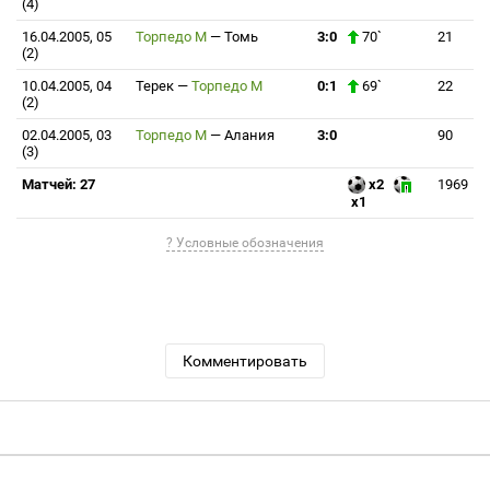
(4)
16.04.2005, 05
Торпедо М
—
Томь
3:0
70`
21
(2)
10.04.2005, 04
Терек
—
Торпедо М
0:1
69`
22
(2)
02.04.2005, 03
Торпедо М
—
Алания
3:0
90
(3)
Матчей: 27
x2
1969
x1
? Условные обозначения
Комментировать