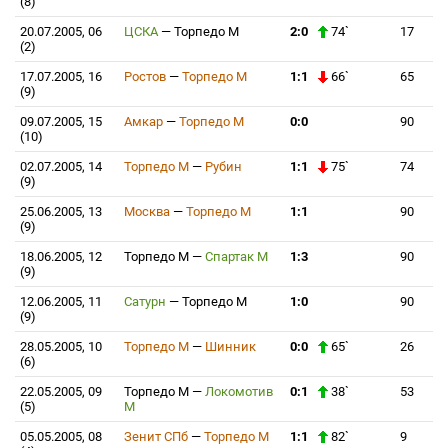
(8)
20.07.2005, 06
ЦСКА
—
Торпедо М
2:0
74`
17
(2)
17.07.2005, 16
Ростов
—
Торпедо М
1:1
66`
65
(9)
09.07.2005, 15
Амкар
—
Торпедо М
0:0
90
(10)
02.07.2005, 14
Торпедо М
—
Рубин
1:1
75`
74
(9)
25.06.2005, 13
Москва
—
Торпедо М
1:1
90
(9)
18.06.2005, 12
Торпедо М
—
Спартак М
1:3
90
(9)
12.06.2005, 11
Сатурн
—
Торпедо М
1:0
90
(9)
28.05.2005, 10
Торпедо М
—
Шинник
0:0
65`
26
(6)
22.05.2005, 09
Торпедо М
—
Локомотив
0:1
38`
53
(5)
М
05.05.2005, 08
Зенит СПб
—
Торпедо М
1:1
82`
9