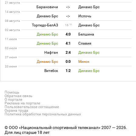
21 августа
Барановичи
-:-
Динамо Брс
14 августа
Динамо Брс
-:-
Ислочь
08 августа
Торпедо-БелАЗ
Динамо Брс
10
16
02 августа
Динамо Брс
4:0
Белшина
11 июля
Динамо Брс
4:1
Славия
03 июля
Нафтан
2:4
Динамо Брс
27 июня
Динамо Брс
0:0
Минск
20 июня
Витебск
1:2
Динамо Брс
Помощь
Обратная связь
О портале
Реклама на портале
Пользовательское соглашение
Охрана труда
Политика обработки персональных данных
© ООО «Национальный спортивный телеканал» 2007 — 2026.
Для лиц старше 18 лет