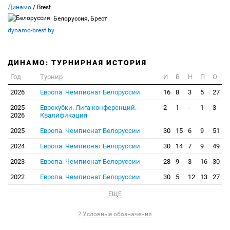
Динамо
/ Brest
Белоруссия, Брест
dynamo-brest.by
ДИНАМО: ТУРНИРНАЯ ИСТОРИЯ
Год
Турнир
И
В
Н
П
О
2026
Европа. Чемпионат Белоруссии
16
8
3
5
27
2025-
Еврокубки. Лига конференций.
2
1
-
1
3
2026
Квалификация
2025
Европа. Чемпионат Белоруссии
30
15
6
9
51
2024
Европа. Чемпионат Белоруссии
30
14
7
9
49
2023
Европа. Чемпионат Белоруссии
28
9
3
16
30
2022
Европа. Чемпионат Белоруссии
30
5
12
13
27
ЕЩЕ
? Условные обозначения