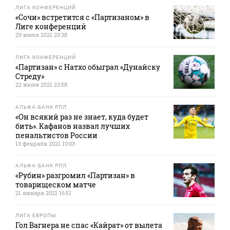
ЛИГА КОНФЕРЕНЦИЙ
«Сочи» встретится с «Партизаном» в
Лиге конференций
29 июля 2021 23:38
ЛИГА КОНФЕРЕНЦИЙ
«Партизан» с Натхо обыграл «Дунайску
Стреду»
22 июля 2021 23:58
АЛЬФА-БАНК РПЛ
«Он всякий раз не знает, куда будет
бить». Кафанов назвал лучших
пенальтистов России
13 февраля 2021 10:03
АЛЬФА-БАНК РПЛ
«Рубин» разгромил «Партизан» в
товарищеском матче
21 января 2021 16:51
ЛИГА ЕВРОПЫ
Гол Вагнера не спас «Кайрат» от вылета