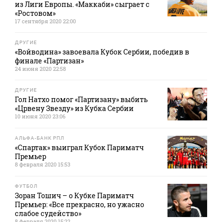
из Лиги Европы. «Маккаби» сыграет с
«Ростовом»
17 сентября 2020 22:00
ДРУГИЕ
«Войводина» завоевала Кубок Сербии, победив в
финале «Партизан»
24 июня 2020 22:58
ДРУГИЕ
Гол Натхо помог «Партизану» выбить
«Црвену Звезду» из Кубка Сербии
10 июня 2020 23:06
АЛЬФА-БАНК РПЛ
«Спартак» выиграл Кубок Париматч
Премьер
8 февраля 2020 15:53
ФУТБОЛ
Зоран Тошич – о Кубке Париматч
Премьер: «Все прекрасно, но ужасно
слабое судейство»
8 февраля 2020 15:22