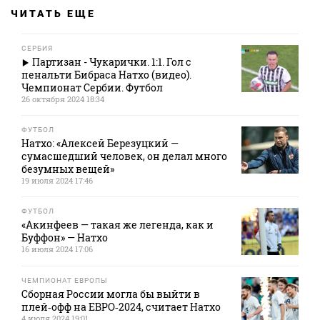
ЧИТАТЬ ЕЩЕ
СЕРБИЯ
Партизан - Чукарички. 1:1. Гол с
пенальти Бибраса Натхо (видео).
Чемпионат Сербии. Футбол
26 октября 2024 18:34
ФУТБОЛ
Натхо: «Алексей Березуцкий —
сумасшедший человек, он делал много
безумных вещей»
19 июля 2024 17:46
ФУТБОЛ
«Акинфеев — такая же легенда, как и
Буффон» — Натхо
16 июля 2024 17:06
ЧЕМПИОНАТ ЕВРОПЫ
Сборная России могла бы выйти в
плей‑офф на ЕВРО‑2024, считает Натхо
4 июля 2024 19:01