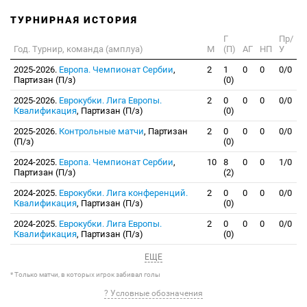
ТУРНИРНАЯ ИСТОРИЯ
Г
Пр/
Год. Турнир, команда (амплуа)
М
(П)
АГ
НП
У
2025-2026.
Европа. Чемпионат Сербии
,
2
1
0
0
0/0
Партизан (П/з)
(0)
2025-2026.
Еврокубки. Лига Европы.
2
0
0
0
0/0
Квалификация
, Партизан (П/з)
(0)
2025-2026.
Контрольные матчи
, Партизан
2
0
0
0
0/0
(П/з)
(0)
2024-2025.
Европа. Чемпионат Сербии
,
10
8
0
0
1/0
Партизан (П/з)
(2)
2024-2025.
Еврокубки. Лига конференций.
2
0
0
0
0/0
Квалификация
, Партизан (П/з)
(0)
2024-2025.
Еврокубки. Лига Европы.
2
0
0
0
0/0
Квалификация
, Партизан (П/з)
(0)
ЕЩЕ
* Только матчи, в которых игрок забивал голы
? Условные обозначения