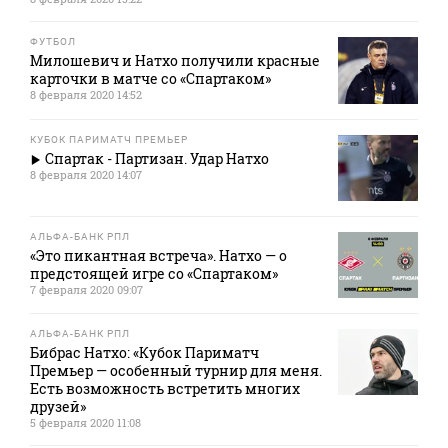
ФУТБОЛ
Милошевич и Натхо получили красные
карточки в матче со «Спартаком»
8 февраля 2020 14:52
КУБОК ПАРИМАТЧ ПРЕМЬЕР
Спартак - Партизан. Удар Натхо
8 февраля 2020 14:07
АЛЬФА-БАНК РПЛ
«Это пикантная встреча». Натхо — о
предстоящей игре со «Спартаком»
7 февраля 2020 09:07
АЛЬФА-БАНК РПЛ
Бибрас Натхо: «Кубок Париматч
Премьер — особенный турнир для меня.
Есть возможность встретить многих
друзей»
5 февраля 2020 11:08