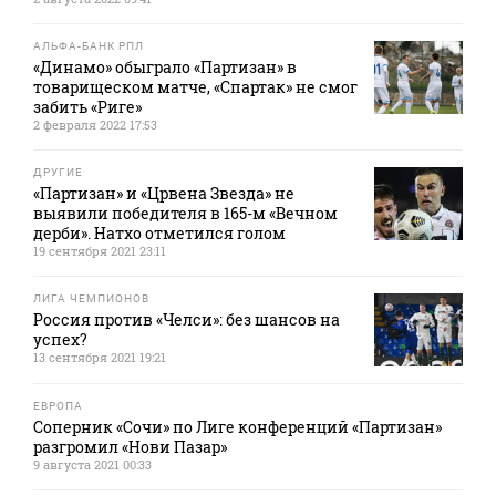
АЛЬФА-БАНК РПЛ
«Динамо» обыграло «Партизан» в
товарищеском матче, «Спартак» не смог
забить «Риге»
2 февраля 2022 17:53
ДРУГИЕ
«Партизан» и «Црвена Звезда» не
выявили победителя в 165-м «Вечном
дерби». Натхо отметился голом
19 сентября 2021 23:11
ЛИГА ЧЕМПИОНОВ
Россия против «Челси»: без шансов на
успех?
13 сентября 2021 19:21
ЕВРОПА
Соперник «Сочи» по Лиге конференций «Партизан»
разгромил «Нови Пазар»
9 августа 2021 00:33