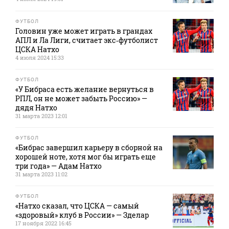
ФУТБОЛ
Головин уже может играть в грандах
АПЛ и Ла Лиги, считает экс‑футболист
ЦСКА Натхо
4 июля 2024 15:33
ФУТБОЛ
«У Бибраса есть желание вернуться в
РПЛ, он не может забыть Россию» —
дядя Натхо
31 марта 2023 12:01
ФУТБОЛ
«Бибрас завершил карьеру в сборной на
хорошей ноте, хотя мог бы играть еще
три года» — Адам Натхо
31 марта 2023 11:02
ФУТБОЛ
«Натхо сказал, что ЦСКА — самый
«здоровый» клуб в России» — Зделар
17 ноября 2022 16:45