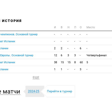
Я ИСТОРИЯ
И
В
Н
П
О
Место
 чемпионов. Основной турнир
-
-
-
-
-
-
нат Испании
-
-
-
-
-
-
спании
2
2
-
-
6
-
 Европы. Основной турнир
12
6
3
3
-
Четвертьфинал
нат Испании
38
15
15
8
60
5
спании
1
1
-
-
3
-
ЕЩЕ
 матчи
2024-25
Перейти в турнир