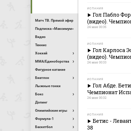
ИСПАНИЯ
Гол Пабло Форн
(видео). Чемпио
Матч ТВ. Прямой эфир
24 мая 00:35
Подписка «Максимум»
Видео
ИСПАНИЯ
Теннис
Гол Карлоса Эс
Хоккей
(видео). Чемпио
MMA/Единоборства
24 мая 00:33
Фигурное катание
Биатлон
ИСПАНИЯ
Гол Абде. Бетис
Лыжные гонки
Чемпионат Испа
Бокс
24 мая 00:32
Допинг
Олимпийские игры
ИСПАНИЯ
Формула-1
Бетис - Леван
38
Баскетбол