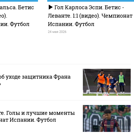
альса. Бетис
Гол Карлоса Эспи. Бетис -
о).
Леванте. 1:1 (видео). Чемпионат
ии. Футбол
Испании. Футбол
24 мая 2026
об уходе защитника Франа
»
те. Голы и лучшие моменты
нат Испании. Футбол