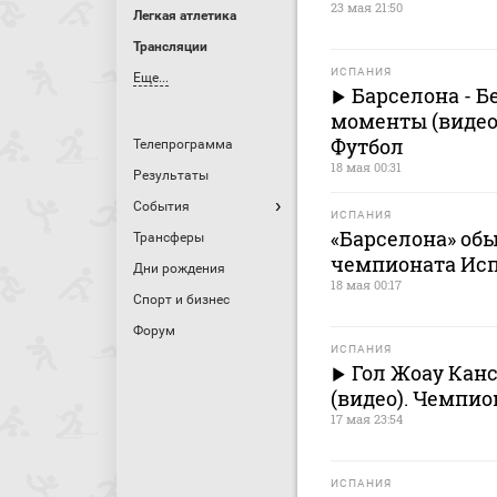
23 мая 21:50
Легкая атлетика
Трансляции
ИСПАНИЯ
Еще...
Барселона - Б
моменты (видео
Футбол
Телепрограмма
18 мая 00:31
Результаты
События
ИСПАНИЯ
«Барселона» обы
Трансферы
чемпионата Ис
Дни рождения
18 мая 00:17
Спорт и бизнес
Форум
ИСПАНИЯ
Гол Жоау Кансе
(видео). Чемпио
17 мая 23:54
ИСПАНИЯ