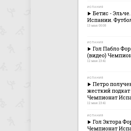
ИСПАНИЯ
Бетис - Эльче
Испании. Футбо
13 мая 00:08
ИСПАНИЯ
Гол Пабло Форн
(видео) Чемпио
12 мая 23:41
ИСПАНИЯ
Петро получен
жесткий подкат (
Чемпионат Испа
12 мая 23:41
ИСПАНИЯ
Гол Эктора Фор
Чемпионат Испа