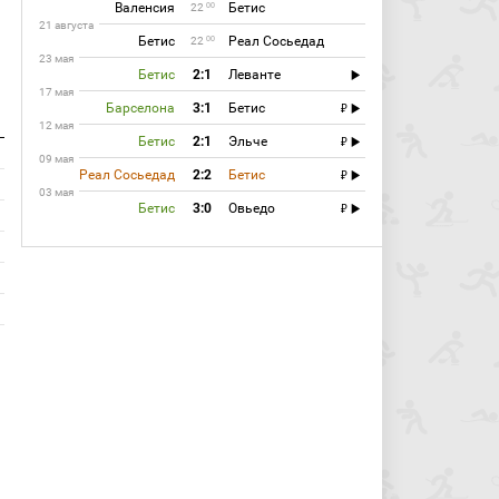
Валенсия
Бетис
00
22
21 августа
Бетис
Реал Сосьедад
00
22
23 мая
Бетис
2:1
Леванте
17 мая
Барселона
3:1
Бетис
12 мая
Бетис
2:1
Эльче
09 мая
Реал Сосьедад
2:2
Бетис
03 мая
Бетис
3:0
Овьедо