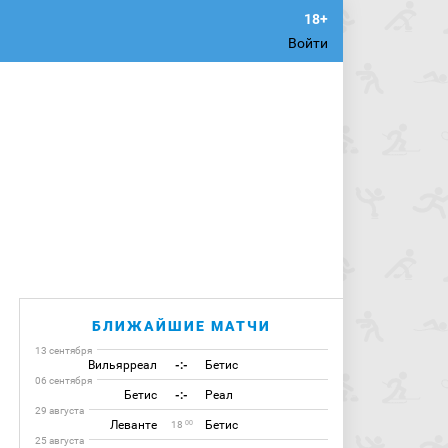
Войти
БЛИЖАЙШИЕ МАТЧИ
13 сентября
Вильярреал
-:-
Бетис
06 сентября
Бетис
-:-
Реал
29 августа
Леванте
Бетис
00
18
25 августа