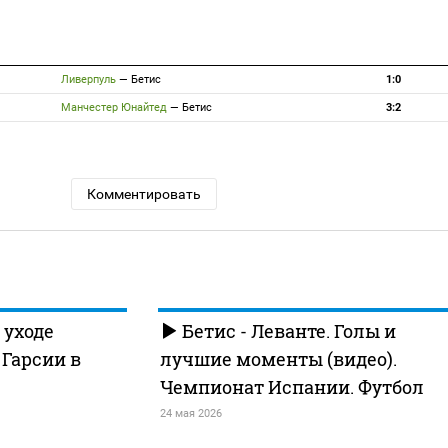
Ливерпуль
—
Бетис
1:0
Манчестер Юнайтед
—
Бетис
3:2
Комментировать
 уходе
Бетис - Леванте. Голы и
Гарсии в
лучшие моменты (видео).
Чемпионат Испании. Футбол
24 мая 2026