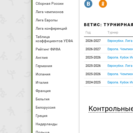
R
Y
Сборная России
Лига чемпионов
Лига Европы
БЕТИС: ТУРНИРНА
Лига конференций
Год
Турнир
Таблица
коэффициентов УЕФА
2026-2027
Еврокубки. Лига
Рейтинг ФИФА
2026-2027
Европа. Чемпио
Англия
2025-2026
Европа. Кубок И
Германия
2025-2026
Еврокубки. Лига
Испания
2025-2026
Европа. Чемпио
Италия
2024-2025
Европа. Кубок И
Франция
Бельгия
Контрольные
Белоруссия
Греция
Нидерланды
Польша