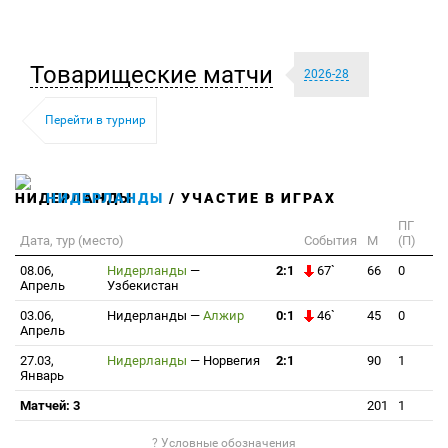
Товарищеские матчи
2026-28
Перейти в турнир
НИДЕРЛАНДЫ
/ УЧАСТИЕ В ИГРАХ
ПГ
Дата, тур (место)
События
М
(П)
08.06,
Нидерланды
—
2:1
67`
66
0
Апрель
Узбекистан
03.06,
Нидерланды
—
Алжир
0:1
46`
45
0
Апрель
27.03,
Нидерланды
—
Норвегия
2:1
90
1
Январь
Матчей: 3
201
1
? Условные обозначения