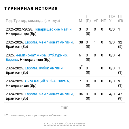
ТУРНИРНАЯ ИСТОРИЯ
Г
Пр/
ПГ
Год. Турнир, команда (амплуа)
М
(П)
АГ
НП
У
(П)
2026-2027-2028.
Товарищеские матчи
,
3
0
0
0
0/0
1
Нидерланды (Вр)
(0)
2025-2026.
Европа. Чемпионат Англии
,
38
0
1
0
3/0
32
Брайтон (Вр)
(0)
(5)
2025.
Чемпионат мира. Отб.турнир.
6
0
0
0
0/0
4
Европа
, Нидерланды (Вр)
(0)
*
2024-2025.
Европа. Кубок Англии
,
3
0
1
0
0/0
1
Брайтон (Вр)
(0)
(1)
2024-2025.
Лига наций УЕФА. Лига А
,
7
0
0
0
0/0
9
Нидерланды (Вр)
(0)
(1)
2024-2025.
Европа. Чемпионат Англии
,
36
0
0
0
4/0
47
Брайтон (Вр)
(0)
(9)
ЕЩЕ
* Только матчи, в которых игрок забивал голы
? Условные обозначения