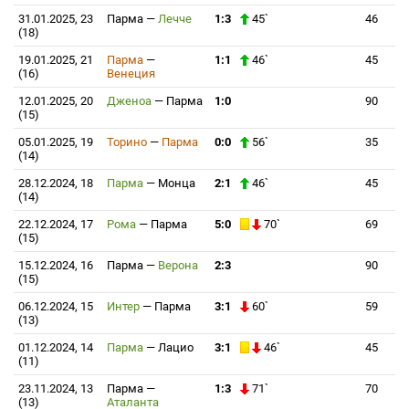
31.01.2025, 23
Парма
—
Лечче
1:3
45`
46
(18)
19.01.2025, 21
Парма
—
1:1
46`
45
(16)
Венеция
12.01.2025, 20
Дженоа
—
Парма
1:0
90
(15)
05.01.2025, 19
Торино
—
Парма
0:0
56`
35
(14)
28.12.2024, 18
Парма
—
Монца
2:1
46`
45
(14)
22.12.2024, 17
Рома
—
Парма
5:0
70`
69
(15)
15.12.2024, 16
Парма
—
Верона
2:3
90
(15)
06.12.2024, 15
Интер
—
Парма
3:1
60`
59
(13)
01.12.2024, 14
Парма
—
Лацио
3:1
46`
45
(11)
23.11.2024, 13
Парма
—
1:3
71`
70
(13)
Аталанта