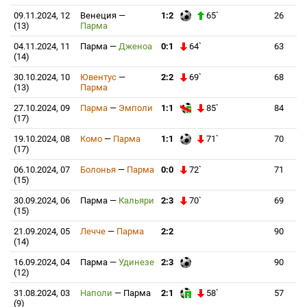
09.11.2024, 12
Венеция
—
1:2
65`
26
(13)
Парма
04.11.2024, 11
Парма
—
Дженоа
0:1
64`
63
(14)
30.10.2024, 10
Ювентус
—
2:2
69`
68
(13)
Парма
27.10.2024, 09
Парма
—
Эмполи
1:1
85`
84
(17)
19.10.2024, 08
Комо
—
Парма
1:1
71`
70
(17)
06.10.2024, 07
Болонья
—
Парма
0:0
72`
71
(15)
30.09.2024, 06
Парма
—
Кальяри
2:3
70`
69
(15)
21.09.2024, 05
Лечче
—
Парма
2:2
90
(14)
16.09.2024, 04
Парма
—
Удинезе
2:3
90
(12)
31.08.2024, 03
Наполи
—
Парма
2:1
58`
57
(9)