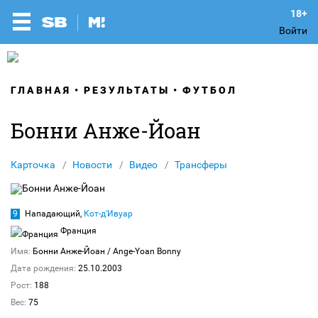
Войти
ГЛАВНАЯ
РЕЗУЛЬТАТЫ
ФУТБОЛ
Бонни Анже-Йоан
Карточка
Новости
Видео
Трансферы
9
Нападающий,
Кот-д'Ивуар
Франция
Имя:
Бонни Анже-Йоан
/ Ange-Yoan Bonny
Дата рождения:
25.10.2003
Рост:
188
Вес:
75