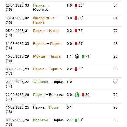
23.04.2025, 33
Парма
—
1:0
85`
84
(15)
Ювентус
13.04.2025, 32
Фиорентина
—
0:0
82`
81
(16)
Парма
05.04.2025, 31
Парма
—
Интер
2:2
78`
77
(16)
31.03.2025, 30
Верона
—
Парма
0:0
69`
68
(16)
15.03.2025, 29
Монца
—
Парма
1:1
71`
20
(16)
08.03.2025, 28
Парма
—
Торино
2:2
66`
65
(17)
01.03.2025, 27
Удинезе
—
Парма
1:0
90
(17)
22.02.2025, 26
Парма
—
Болонья
2:0
80`
79
(17)
16.02.2025, 25
Парма
—
Рома
0:1
90
(18)
09.02.2025, 24
Кальяри
—
Парма
2:1
31`
60
(18)