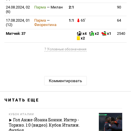
24.08.2024, 02
Парма
—
Милан
2:1
90
(6)
17.08.2024, 01
Парма
—
1:1
65`
64
(12)
Фиорентина
Матчей: 37
x4
x2
x1
2540
x2
? Условные обозначения
Комментировать
ЧИТАТЬ ЕЩЕ
КУБОК ИТАЛИИ
Гол Анже-Йоана Бонни. Интер -
Торино. 1:0 (видео). Кубок Италии.
Футбол