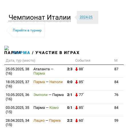
Чемпионат Италии
2024-25
Перейти в турнир
ПАРМА
/ УЧАСТИЕ В ИГРАХ
Дата, тур (место)
События
М
25.05.2025, 38
Аталанта
—
2:3
88`
87
(16)
Парма
18.05.2025, 37
Парма
—
Наполи
0:0
85`
84
(16)
10.05.2025, 36
Эмполи
—
Парма
2:1
77`
76
(16)
03.05.2025, 35
Парма
—
Комо
0:1
85`
84
(15)
28.04.2025, 34
Лацио
—
Парма
2:2
60`
59
(15)