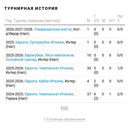
ТУРНИРНАЯ ИСТОРИЯ
Г
Пр/
Год. Турнир, команда (амплуа)
М
(П)
АГ
НП
У
2026-2027-2028.
Товарищеские матчи
, Кот-
1
0
0
0
0/0
д'Ивуар (Нап)
(0)
2025.
Европа. Суперкубок Италии
, Интер
1
0
0
0
0/0
(Нап)
(0)
2025-2026.
Еврокубки. Лига чемпионов.
10
0
0
0
0/0
Основной турнир
, Интер (Нап)
(0)
2025-2026.
Европа. Чемпионат Италии
,
33
5
0
0
1/0
Интер (Нап)
(0)
2025-2026.
Европа. Кубок Италии
, Интер
4
2
0
0
0/0
(Нап)
(0)
2024-2025.
Европа. Чемпионат Италии
,
37
6
0
1
2/0
Парма (Нап)
(2)
ЕЩЕ
? Условные обозначения