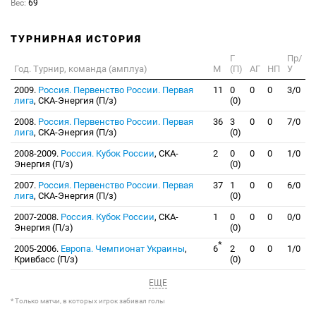
Вес:
69
ТУРНИРНАЯ ИСТОРИЯ
Г
Пр/
Год. Турнир, команда (амплуа)
М
(П)
АГ
НП
У
2009.
Россия. Первенство России. Первая
11
0
0
0
3/0
лига
, СКА-Энергия (П/з)
(0)
2008.
Россия. Первенство России. Первая
36
3
0
0
7/0
лига
, СКА-Энергия (П/з)
(0)
2008-2009.
Россия. Кубок России
, СКА-
2
0
0
0
1/0
Энергия (П/з)
(0)
2007.
Россия. Первенство России. Первая
37
1
0
0
6/0
лига
, СКА-Энергия (П/з)
(0)
2007-2008.
Россия. Кубок России
, СКА-
1
0
0
0
0/0
Энергия (П/з)
(0)
*
2005-2006.
Европа. Чемпионат Украины
,
6
2
0
0
1/0
Кривбасс (П/з)
(0)
ЕЩЕ
* Только матчи, в которых игрок забивал голы