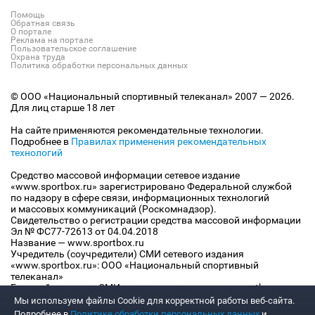
Помощь
Обратная связь
О портале
Реклама на портале
Пользовательское соглашение
Охрана труда
Политика обработки персональных данных
© ООО «Национальный спортивный телеканал» 2007 — 2026.
Для лиц старше 18 лет
На сайте применяются рекомендательные технологии.
Подробнее в
Правилах применения рекомендательных
технологий
Средство массовой информации сетевое издание
«www.sportbox.ru» зарегистрировано Федеральной службой
по надзору в сфере связи, информационных технологий
и массовых коммуникаций (Роскомнадзор).
Свидетельство о регистрации средства массовой информации
Эл № ФС77-72613 от 04.04.2018
Название — www.sportbox.ru
Учредитель (соучредители) СМИ сетевого издания
«www.sportbox.ru»: ООО «Национальный спортивный
телеканал»
Главный редактор СМИ сетевого издания «www.sportbox.ru»:
Конов В.А.
Мы используем файлы Сookie для корректной работы веб-сайта.
Номер телефона редакции СМИ сетевого издания
Подробнее в
Политике обработки персональных данных
и