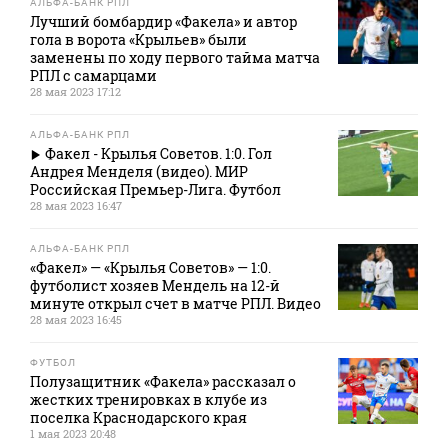
АЛЬФА-БАНК РПЛ
Лучший бомбардир «Факела» и автор
гола в ворота «Крыльев» были
заменены по ходу первого тайма матча
РПЛ с самарцами
28 мая 2023 17:12
АЛЬФА-БАНК РПЛ
Факел - Крылья Советов. 1:0. Гол
Андрея Менделя (видео). МИР
Российская Премьер-Лига. Футбол
28 мая 2023 16:47
АЛЬФА-БАНК РПЛ
«Факел» — «Крылья Советов» — 1:0.
футболист хозяев Мендель на 12-й
минуте открыл счет в матче РПЛ. Видео
28 мая 2023 16:45
ФУТБОЛ
Полузащитник «Факела» рассказал о
жестких тренировках в клубе из
поселка Краснодарского края
1 мая 2023 20:48