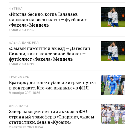
ФУТБОЛ
«Иногда бесило, когда Талалаев
начинал на всех гнать» — футболист
«Факела» Мендель
1 мая 2023 19:32
АЛЬФА-БАНК РПЛ
«Самый памятный выезд — Дагестан.
Сидели, как в консервной банке» —
футболист «Факела» Мендель
1 мая 2023 13:19
ТРАНСФЕРЫ
Вратарь для топ-клубов и хитрый пункт
в контракте. Кто «на выданье» в ФНЛ
9 ноября 2021 10:36
ЛИГА ПАРИ
Завершающий летний аккорд в ФНЛ:
странный трансфер в «Спартак», ужасы
статистики, беда в «Кубани»
28 августа 2021 00:54