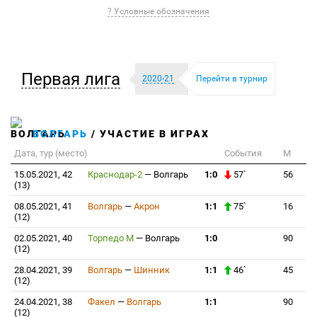
? Условные обозначения
Первая лига
2020-21
Перейти в турнир
ВОЛГАРЬ
/ УЧАСТИЕ В ИГРАХ
Дата, тур (место)
События
М
15.05.2021, 42
Краснодар-2
—
Волгарь
1:0
57`
56
(13)
08.05.2021, 41
Волгарь
—
Акрон
1:1
75`
16
(12)
02.05.2021, 40
Торпедо М
—
Волгарь
1:0
90
(12)
28.04.2021, 39
Волгарь
—
Шинник
1:1
46`
45
(12)
24.04.2021, 38
Факел
—
Волгарь
1:1
90
(12)