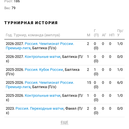
Рост:
186
Вес:
79
ТУРНИРНАЯ ИСТОРИЯ
Г
Пр/
Год. Турнир, команда (амплуа)
М
(П)
АГ
НП
У
2026-2027.
Россия. Чемпионат России.
2
0
0
0
1/0
Премьер-лига
, Балтика (П/з)
(0)
2026-2027.
Контрольные матчи
, Балтика (П/
1
0
0
0
0/0
з)
(0)
2025-2026.
Россия. Кубок России
, Балтика
2
1
0
0
1/0
(П/з)
(0)
2025-2026.
Россия. Чемпионат России.
15
0
0
0
6/0
Премьер-лига
, Балтика (П/з)
(0)
2025-2026.
Контрольные матчи
, Балтика (П/
1
0
0
0
1/0
з)
(0)
2023.
Россия. Переходные матчи
, Факел (П/
2
0
0
0
0/0
з)
(0)
ЕЩЕ