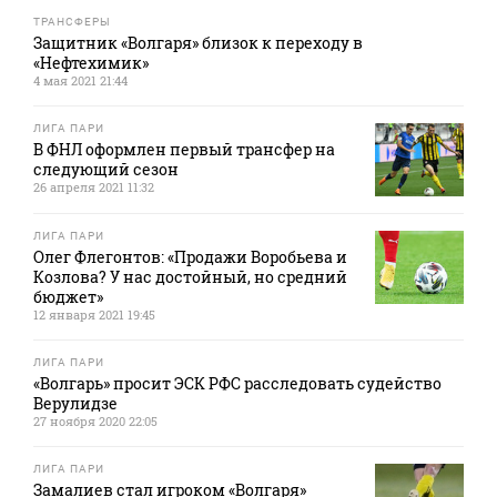
ТРАНСФЕРЫ
Защитник «Волгаря» близок к переходу в
«Нефтехимик»
4 мая 2021 21:44
ЛИГА ПАРИ
В ФНЛ оформлен первый трансфер на
следующий сезон
26 апреля 2021 11:32
ЛИГА ПАРИ
Олег Флегонтов: «Продажи Воробьева и
Козлова? У нас достойный, но средний
бюджет»
12 января 2021 19:45
ЛИГА ПАРИ
«Волгарь» просит ЭСК РФС расследовать судейство
Верулидзе
27 ноября 2020 22:05
ЛИГА ПАРИ
Замалиев стал игроком «Волгаря»