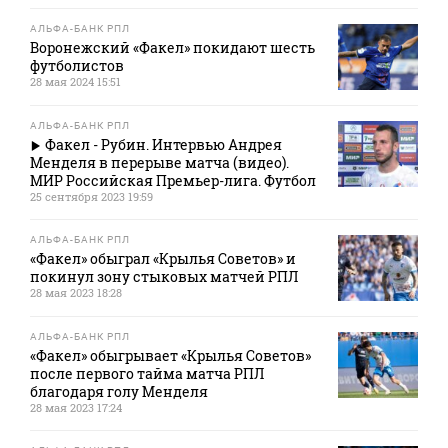
АЛЬФА-БАНК РПЛ
Воронежский «Факел» покидают шесть
футболистов
28 мая 2024 15:51
АЛЬФА-БАНК РПЛ
Факел - Рубин. Интервью Андрея
Менделя в перерыве матча (видео).
МИР Российская Премьер-лига. Футбол
25 сентября 2023 19:59
АЛЬФА-БАНК РПЛ
«Факел» обыграл «Крылья Советов» и
покинул зону стыковых матчей РПЛ
28 мая 2023 18:28
АЛЬФА-БАНК РПЛ
«Факел» обыгрывает «Крылья Советов»
после первого тайма матча РПЛ
благодаря голу Менделя
28 мая 2023 17:24