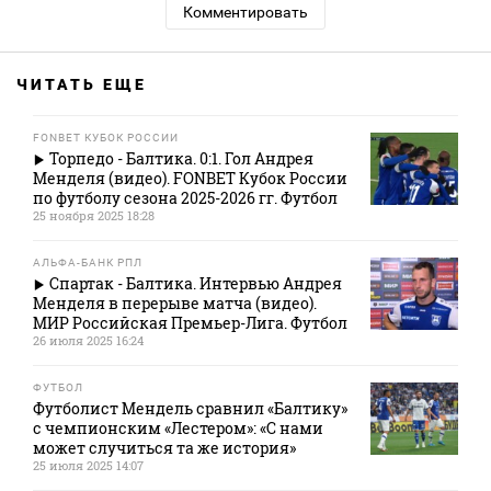
Комментировать
ЧИТАТЬ ЕЩЕ
FONBET КУБОК РОССИИ
Торпедо - Балтика. 0:1. Гол Андрея
Менделя (видео). FONBET Кубок России
по футболу сезона 2025-2026 гг. Футбол
25 ноября 2025 18:28
АЛЬФА-БАНК РПЛ
Спартак - Балтика. Интервью Андрея
Менделя в перерыве матча (видео).
МИР Российская Премьер-Лига. Футбол
26 июля 2025 16:24
ФУТБОЛ
Футболист Мендель сравнил «Балтику»
с чемпионским «Лестером»: «С нами
может случиться та же история»
25 июля 2025 14:07