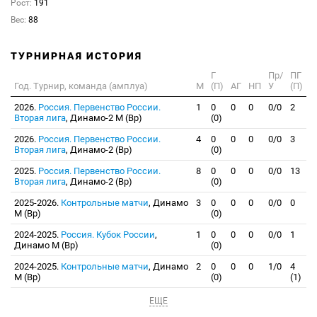
Рост:
191
Вес:
88
ТУРНИРНАЯ ИСТОРИЯ
Г
Пр/
ПГ
Год. Турнир, команда (амплуа)
М
(П)
АГ
НП
У
(П)
2026.
Россия. Первенство России.
1
0
0
0
0/0
2
Вторая лига
, Динамо-2 М (Вр)
(0)
2026.
Россия. Первенство России.
4
0
0
0
0/0
3
Вторая лига
, Динамо-2 (Вр)
(0)
2025.
Россия. Первенство России.
8
0
0
0
0/0
13
Вторая лига
, Динамо-2 (Вр)
(0)
2025-2026.
Контрольные матчи
, Динамо
3
0
0
0
0/0
0
М (Вр)
(0)
2024-2025.
Россия. Кубок России
,
1
0
0
0
0/0
1
Динамо М (Вр)
(0)
2024-2025.
Контрольные матчи
, Динамо
2
0
0
0
1/0
4
М (Вр)
(0)
(1)
ЕЩЕ