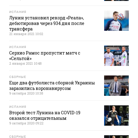
ИСПАНИЯ
Лунин установил рекорд «Реала»,
дебютировав через 934 дня после
трансфера
21 января 2021 10:02
ИСПАНИЯ
Серхио Рамос пропустит матч с
«Сельтой»
2 января 2021 10:48
СБОРНЫЕ
Еще два футболиста сборной Украины
заразились коронавирусом
9 октября 2020 10:38
ИСПАНИЯ
Второй тест Лунина на COVID-19
оказался отрицательным
9 октября 2020 09:22
СБОРНЫЕ