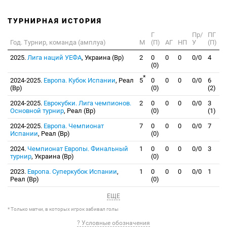
ТУРНИРНАЯ ИСТОРИЯ
Г
Пр/
ПГ
Год. Турнир, команда (амплуа)
М
(П)
АГ
НП
У
(П)
2025.
Лига наций УЕФА
, Украина (Вр)
2
0
0
0
0/0
4
(0)
*
2024-2025.
Европа. Кубок Испании
, Реал
5
0
0
0
0/0
6
(Вр)
(0)
(2)
2024-2025.
Еврокубки. Лига чемпионов.
2
0
0
0
0/0
3
Основной турнир
, Реал (Вр)
(0)
(1)
2024-2025.
Европа. Чемпионат
7
0
0
0
0/0
7
Испании
, Реал (Вр)
(0)
2024.
Чемпионат Европы. Финальный
1
0
0
0
0/0
3
турнир
, Украина (Вр)
(0)
2023.
Европа. Суперкубок Испании
,
1
0
0
0
0/0
1
Реал (Вр)
(0)
ЕЩЕ
* Только матчи, в которых игрок забивал голы
? Условные обозначения