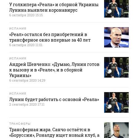
У голкипера «Реала» и сборной Украины
Лунина выявлен коронавирус
6 октября 2020 15:15
ИСПАНИЯ
«Реал» остался без приобретений в
трансферное окно впервые за 40 лет
6 октября 2020 11:01
ИСПАНИЯ
Андрей Шевченко: «Думаю, Лунин готов
к вызову и в «Реале», и в сборной
Украины»
6 сентября 2020 14:29
ИСПАНИЯ
Лунин будет работать с основой «Реала»
2 сентября 2020 17:11
ТРАНСФЕРЫ
Трансферная жара. Санчо остаётся в
«Боруссии», Роналду ищет новый клуб, а