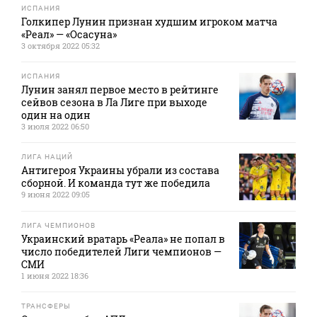
ИСПАНИЯ
Голкипер Лунин признан худшим игроком матча
«Реал» — «Осасуна»
3 октября 2022 05:32
ИСПАНИЯ
Лунин занял первое место в рейтинге
сейвов сезона в Ла Лиге при выходе
один на один
3 июля 2022 06:50
ЛИГА НАЦИЙ
Антигероя Украины убрали из состава
сборной. И команда тут же победила
9 июня 2022 09:05
ЛИГА ЧЕМПИОНОВ
Украинский вратарь «Реала» не попал в
число победителей Лиги чемпионов —
СМИ
1 июня 2022 18:36
ТРАНСФЕРЫ