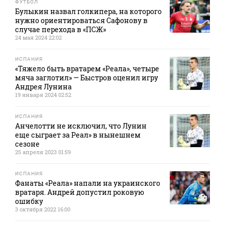
ФУТБОЛ
Булыкин назвал голкипера, на которого
нужно ориентироваться Сафонову в
случае перехода в «ПСЖ»
24 мая 2024 22:02
ИСПАНИЯ
«Тяжело быть вратарем «Реала», четыре
мяча заглотил» — Быстров оценил игру
Андрея Лунина
19 января 2024 02:52
ИСПАНИЯ
Анчелотти не исключил, что Лунин
еще сыграет за Реал» в нынешнем
сезоне
25 апреля 2023 01:59
ИСПАНИЯ
Фанаты «Реала» напали на украинского
вратаря. Андрей допустил роковую
ошибку
3 октября 2022 16:00