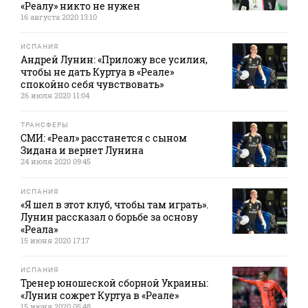
«Реалу» никто не нужен
16 августа 2020 13:10
ИСПАНИЯ
Андрей Лунин: «Приложу все усилия,
чтобы не дать Куртуа в «Реале»
спокойно себя чувствовать»
26 июля 2020 11:04
ТРАНСФЕРЫ
СМИ: «Реал» расстанется с сыном
Зидана и вернет Лунина
24 июля 2020 09:45
ИСПАНИЯ
«Я шел в этот клуб, чтобы там играть».
Лунин рассказал о борьбе за основу
«Реала»
15 июня 2020 17:17
ИСПАНИЯ
Тренер юношеской сборной Украины:
«Лунин сожрет Куртуа в «Реале»
15 июня 2020 05:48