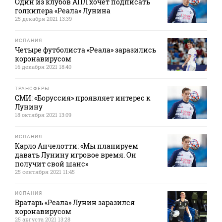
Один из клубов АПЛ хочет подписать
голкипера «Реала» Лунина
25 декабря 2021 13:39
ИСПАНИЯ
Четыре футболиста «Реала» заразились
коронавирусом
16 декабря 2021 18:40
ТРАНСФЕРЫ
СМИ: «Боруссия» проявляет интерес к
Лунину
18 октября 2021 13:09
ИСПАНИЯ
Карло Анчелотти: «Мы планируем
давать Лунину игровое время. Он
получит свой шанс»
25 сентября 2021 11:45
ИСПАНИЯ
Вратарь «Реала» Лунин заразился
коронавирусом
25 августа 2021 13:28