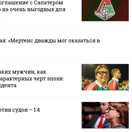
Соглашение с Сапатером
 на очень выгодных для
»
я: «Мертенс дважды мог оказаться в
аких мужчин, как
характерных черт эпохи
дента
тив судов – 1:4