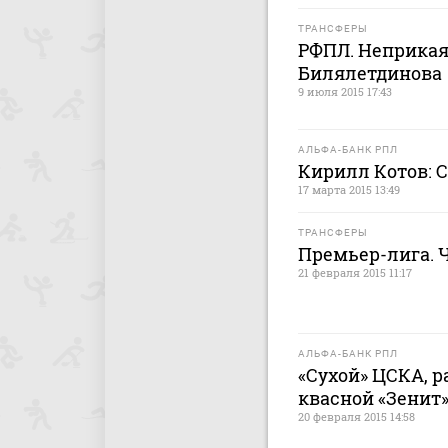
ТРАНСФЕРЫ
РФПЛ. Неприкая
Билялетдинова
9 июля 2015 17:43
АЛЬФА-БАНК РПЛ
Кирилл Котов: 
17 марта 2015 13:49
ТРАНСФЕРЫ
Премьер-лига. 
21 февраля 2015 11:17
АЛЬФА-БАНК РПЛ
«Сухой» ЦСКА, р
квасной «Зенит
20 февраля 2015 14:58