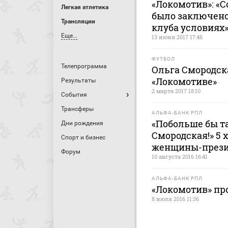
«Локомотив»: «
Легкая атлетика
было заключено
Трансляции
клуба условиях
Еще...
13 июня 2017 17:46
ФУТБОЛ
Телепрограмма
Ольга Смородска
«Локомотиве»
Результаты
2 марта 2017 18:10
События
Трансферы
АЛЬФА-БАНК РПЛ
«Побольше бы т
Дни рождения
Смородская!» 5 
Спорт и бизнес
женщины-прези
Форум
10 августа 2016 16:41
АЛЬФА-БАНК РПЛ
«Локомотив» про
8 июля 2016 11:36