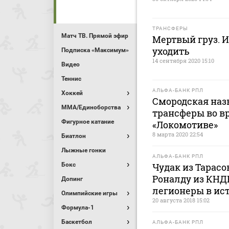
ТРАНСФЕРЫ
Матч ТВ. Прямой эфир
Мертвый груз. И
уходить
Подписка «Максимум»
14 сентября 2020 15:10
Видео
Теннис
АЛЬФА-БАНК РПЛ
Хоккей
Смородская наз
MMA/Единоборства
трансферы во вр
Фигурное катание
«Локомотиве»
8 марта 2020 22:54
Биатлон
Лыжные гонки
АЛЬФА-БАНК РПЛ
Бокс
Чудак из Тарасо
Роналду из КНД
Допинг
легионеры в ис
Олимпийские игры
20 августа 2018 15:02
Формула-1
Баскетбол
АЛЬФА-БАНК РПЛ