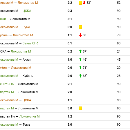
инамо М
—
Локомотив М
2:2
53`
52
окомотив М
—
ЦСКА
0:3
90
Анжи
—
Локомотив М
3:1
90
окомотив М
—
Рубин
0:0
90
убань
—
Локомотив М
1:1
80`
79
окомотив М
—
Зенит СПб
0:1
90
ЦСКА
—
Локомотив М
0:2
67`
24
окомотив М
—
Анжи
1:0
46`
45
убин
—
Локомотив М
0:0
71`
20
окомотив М
—
Кубань
2:0
63`
28
енит СПб
—
Локомотив М
2:1
90
партак М
—
Локомотив М
2:0
90
окомотив М
—
ЦСКА
1:1
90
партак М
—
Локомотив М
3:0
90
партак Нч
—
Локомотив М
1:2
90
окомотив М
—
Томь
3:0
90