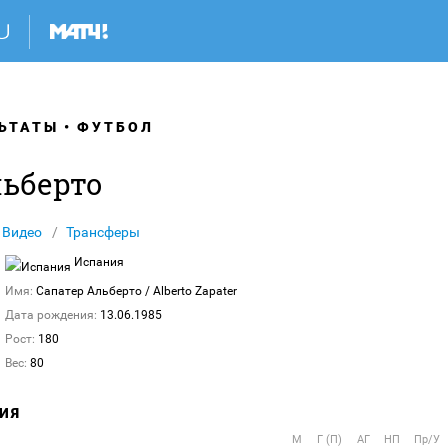
ЬТАТЫ
ФУТБОЛ
льберто
Видео
Трансферы
Испания
Имя:
Сапатер Альберто
/ Alberto Zapater
Дата рождения:
13.06.1985
Рост:
180
Вес:
80
ИЯ
М
Г (П)
АГ
НП
Пр/У