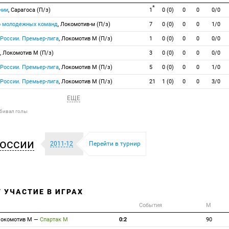
*
нии
, Сарагоса (П/з)
1
0 (0)
0
0
0/0
о молодежных команд
, Локомотив-м (П/з)
7
0 (0)
0
0
1/0
 России. Премьер-лига
, Локомотив М (П/з)
1
0 (0)
0
0
0/0
, Локомотив М (П/з)
3
0 (0)
0
0
0/0
 России. Премьер-лига
, Локомотив М (П/з)
5
0 (0)
0
0
1/0
 России. Премьер-лига
, Локомотив М (П/з)
21
1 (0)
0
0
3/0
ЕЩЕ
абивал голы
оссии
2011-12
Перейти в турнир
/ УЧАСТИЕ В ИГРАХ
События
М
окомотив М
—
Спартак М
0:2
90