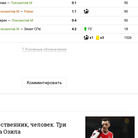
Анжи
—
Локомотив М
0:1
90
окомотив М
—
Рубин
1:1
90
ерек
—
Локомотив М
0:4
90
окомотив М
—
Зенит СПб
4:2
73`
18
x1
x3
1526
? Условные обозначения
Комментировать
ственник, человек. Три
а Озила