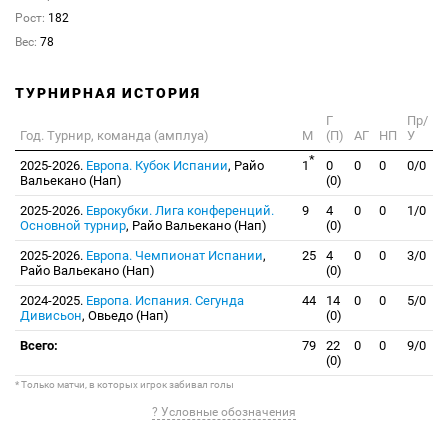
Рост:
182
Вес:
78
ТУРНИРНАЯ ИСТОРИЯ
Г
Пр/
Год. Турнир, команда (амплуа)
М
(П)
АГ
НП
У
*
2025-2026.
Европа. Кубок Испании
, Райо
1
0
0
0
0/0
Вальекано (Нап)
(0)
2025-2026.
Еврокубки. Лига конференций.
9
4
0
0
1/0
Основной турнир
, Райо Вальекано (Нап)
(0)
2025-2026.
Европа. Чемпионат Испании
,
25
4
0
0
3/0
Райо Вальекано (Нап)
(0)
2024-2025.
Европа. Испания. Сегунда
44
14
0
0
5/0
Дивисьон
, Овьедо (Нап)
(0)
Всего:
79
22
0
0
9/0
(0)
* Только матчи, в которых игрок забивал голы
? Условные обозначения