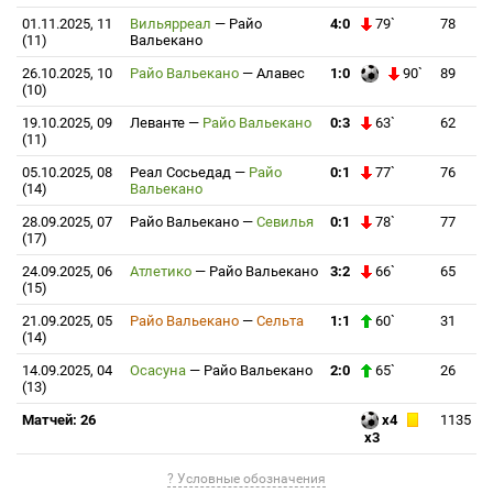
01.11.2025, 11
Вильярреал
—
Райо
4:0
79`
78
(11)
Вальекано
26.10.2025, 10
Райо Вальекано
—
Алавес
1:0
90`
89
(10)
19.10.2025, 09
Леванте
—
Райо Вальекано
0:3
63`
62
(11)
05.10.2025, 08
Реал Сосьедад
—
Райо
0:1
77`
76
(14)
Вальекано
28.09.2025, 07
Райо Вальекано
—
Севилья
0:1
78`
77
(17)
24.09.2025, 06
Атлетико
—
Райо Вальекано
3:2
66`
65
(15)
21.09.2025, 05
Райо Вальекано
—
Сельта
1:1
60`
31
(14)
14.09.2025, 04
Осасуна
—
Райо Вальекано
2:0
65`
26
(13)
Матчей: 26
x4
1135
x3
? Условные обозначения