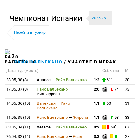
Чемпионат Испании
2025-26
Перейти в турнир
РАЙО ВАЛЬЕКАНО
/ УЧАСТИЕ В ИГРАХ
Дата, тур (место)
События
М
23.05, 38 (8)
Алавес
—
Райо Вальекано
1:2
61`
30
17.05, 37 (8)
Райо Вальекано
—
2:0
74`
73
Вильярреал
14.05, 36 (10)
Валенсия
—
Райо
1:1
60`
31
Вальекано
11.05, 35 (10)
Райо Вальекано
—
Жирона
1:1
58`
33
03.05, 34 (11)
Хетафе
—
Райо Вальекано
0:2
68`
67
26.04, 32 (14)
Райо Вальекано
—
Реал
3:3
27