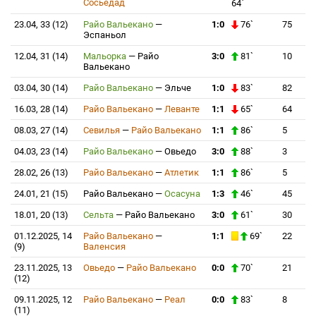
Сосьедад
64`
23.04, 33 (12)
Райо Вальекано
—
1:0
76`
75
Эспаньол
12.04, 31 (14)
Мальорка
—
Райо
3:0
81`
10
Вальекано
03.04, 30 (14)
Райо Вальекано
—
Эльче
1:0
83`
82
16.03, 28 (14)
Райо Вальекано
—
Леванте
1:1
65`
64
08.03, 27 (14)
Севилья
—
Райо Вальекано
1:1
86`
5
04.03, 23 (14)
Райо Вальекано
—
Овьедо
3:0
88`
3
28.02, 26 (13)
Райо Вальекано
—
Атлетик
1:1
86`
5
24.01, 21 (15)
Райо Вальекано
—
Осасуна
1:3
46`
45
18.01, 20 (13)
Сельта
—
Райо Вальекано
3:0
61`
30
01.12.2025, 14
Райо Вальекано
—
1:1
69`
22
(9)
Валенсия
23.11.2025, 13
Овьедо
—
Райо Вальекано
0:0
70`
21
(12)
09.11.2025, 12
Райо Вальекано
—
Реал
0:0
83`
8
(11)