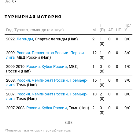
Вес:
67
ТУРНИРНАЯ ИСТОРИЯ
Г
Пр/
Год. Турнир, команда (амплуа)
М
(П)
АГ
НП
У
2022.
Легенды
, Спартак легенды (Нап)
2
1
0
0
0/0
(0)
2009.
Россия. Первенство России. Первая
12
1
0
0
3/0
лига
, МВД России (Нап)
(0)
2009-2010.
Россия. Кубок России
, МВД
1
0
0
0
1/0
России (Нап)
(0)
2008.
Россия. Чемпионат России. Премьер-
15
1
0
0
3/0
лига
, Томь (Нап)
(0)
2007.
Россия. Чемпионат России. Премьер-
13
2
0
0
0/0
лига
, Томь (Нап)
(0)
2007-2008.
Россия. Кубок России
, Томь (Нап)
2
0
0
0
0/0
(0)
ЕЩЕ
* Только матчи, в которых игрок забивал голы