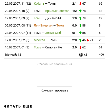
26.05.2007, 11 (12)
Кубань
—
Томь
2:1
67`
66
20.05.2007, 10 (9)
Томь
—
Крылья Советов
1:2
78`
13
12.05.2007, 09 (9)
Томь
—
Динамо М
1:0
79`
12
05.05.2007, 08 (11)
Луч-Энергия
—
Томь
0:0
88`
3
28.04.2007, 07 (11)
Томь
—
Зенит СПб
0:1
85`
6
17.03.2007, 02 (8)
Москва
—
Томь
2:0
46`
71`
25
10.03.2007, 01 (3)
Томь
—
Спартак Нч
2:0
62`
61
Матчей: 13
x2
409
? Условные обозначения
Комментировать
ЧИТАТЬ ЕЩЕ