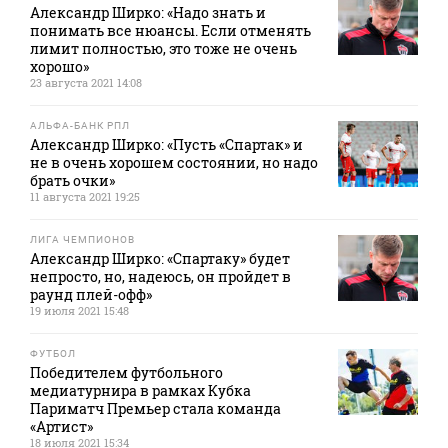
Александр Ширко: «Надо знать и
понимать все нюансы. Если отменять
лимит полностью, это тоже не очень
хорошо»
23 августа 2021 14:08
АЛЬФА-БАНК РПЛ
Александр Ширко: «Пусть «Спартак» и
не в очень хорошем состоянии, но надо
брать очки»
11 августа 2021 19:25
ЛИГА ЧЕМПИОНОВ
Александр Ширко: «Спартаку» будет
непросто, но, надеюсь, он пройдет в
раунд плей-офф»
19 июля 2021 15:48
ФУТБОЛ
Победителем футбольного
медиатурнира в рамках Кубка
Париматч Премьер стала команда
«Артист»
18 июля 2021 15:34