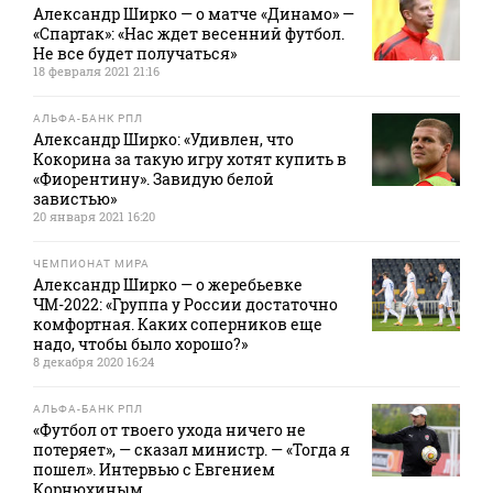
Александр Ширко — о матче «Динамо» —
«Спартак»: «Нас ждет весенний футбол.
Не все будет получаться»
18 февраля 2021 21:16
АЛЬФА-БАНК РПЛ
Александр Ширко: «Удивлен, что
Кокорина за такую игру хотят купить в
«Фиорентину». Завидую белой
завистью»
20 января 2021 16:20
ЧЕМПИОНАТ МИРА
Александр Ширко — о жеребьевке
ЧМ-2022: «Группа у России достаточно
комфортная. Каких соперников еще
надо, чтобы было хорошо?»
8 декабря 2020 16:24
АЛЬФА-БАНК РПЛ
«Футбол от твоего ухода ничего не
потеряет», — сказал министр. — «Тогда я
пошел». Интервью с Евгением
Корнюхиным