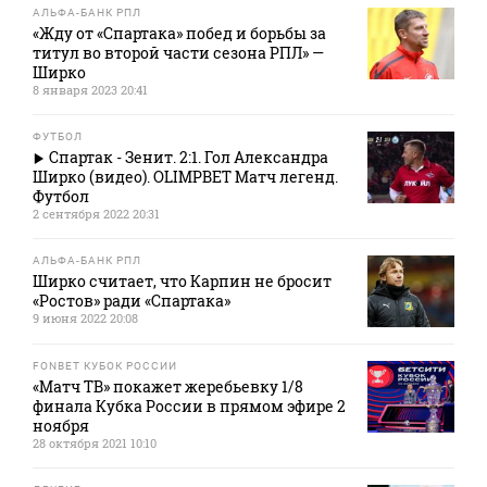
АЛЬФА-БАНК РПЛ
«Жду от «Спартака» побед и борьбы за
титул во второй части сезона РПЛ» —
Ширко
8 января 2023 20:41
ФУТБОЛ
Спартак - Зенит. 2:1. Гол Александра
Ширко (видео). OLIMPBET Матч легенд.
Футбол
2 сентября 2022 20:31
АЛЬФА-БАНК РПЛ
Ширко считает, что Карпин не бросит
«Ростов» ради «Спартака»
9 июня 2022 20:08
FONBET КУБОК РОССИИ
«Матч ТВ» покажет жеребьевку 1/8
финала Кубка России в прямом эфире 2
ноября
28 октября 2021 10:10