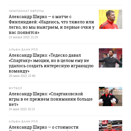
ЧЕМПИОНАТ ЕВРОПЫ
Александр Ширко — о матче с
Финляндией: «Надеюсь, что тяжело или
легко, но мы выиграем, и первые очки у
нас появятся»
13 июня 2021 21:29
АЛЬФА-БАНК РПЛ
Александр Ширко: «Тедеско давал
«Спартаку» эмоции, но в целом ему не
удалось создать интересную играющую
команду»
20 мая 2021 21:46
ФУТБОЛ
Александр Ширко: «Спартаковской
игры в ее прежнем понимании больше
нет»
16 мая 2021 01:13
АЛЬФА-БАНК РПЛ
Александр Ширко — о стоимости