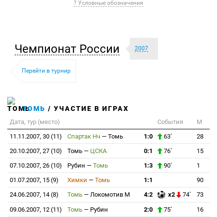
? Условные обозначения
Чемпионат России
2007
Перейти в турнир
ТОМЬ
/ УЧАСТИЕ В ИГРАХ
Дата, тур (место)
События
М
11.11.2007, 30 (11)
Спартак Нч
—
Томь
1:0
63`
28
20.10.2007, 27 (10)
Томь
—
ЦСКА
0:1
76`
15
07.10.2007, 26 (10)
Рубин
—
Томь
1:3
90`
1
01.07.2007, 15 (9)
Химки
—
Томь
1:1
90
24.06.2007, 14 (8)
Томь
—
Локомотив М
4:2
x2
74`
73
09.06.2007, 12 (11)
Томь
—
Рубин
2:0
75`
16