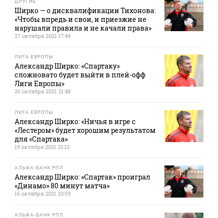
ДРУГИЕ
Ширко — о дисквалификации Тихонова:
«Чтобы впредь и свои, и приезжие не
нарушали правила и не качали права»
27 октября 2021 17:49
ЛИГА ЕВРОПЫ
Александр Ширко: «Спартаку»
сложновато будет выйти в плей-офф
Лиги Европы»
20 октября 2021 21:48
ЛИГА ЕВРОПЫ
Александр Ширко: «Ничья в игре с
«Лестером» будет хорошим результатом
для «Спартака»
19 октября 2021 21:12
АЛЬФА-БАНК РПЛ
Александр Ширко: «Спартак» проиграл
«Динамо» 80 минут матча»
16 октября 2021 23:59
АЛЬФА-БАНК РПЛ