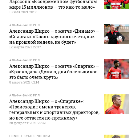
Ларссона: «В современном футбольном
мире 15 миллионов — это как-то мало»
13 мая 2021 20:33
АЛЬФА-БАНК РПЛ
Александр Ширко — о матче «Динамо» —
«Спартак»: «Такого крупного счета, как
на прошлой неделе, не будет»
12 марта 2021 22:37
АЛЬФА-БАНК РПЛ
Александр Ширко — о матче «Спартак» —
«Краснодар»: «Думаю, для болельщиков
это было очень круто»
8 марта 2021 02:14
АЛЬФА-БАНК РПЛ
Александр Ширко — о «Спартаке»:
«Происходит смена тренеров,
генеральных и спортивных директоров,
но все остается по-прежнему»
28 февраля 2021 22:32
FONBET КУБОК РОССИИ