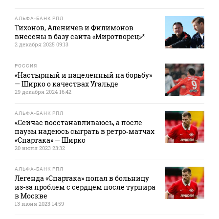
АЛЬФА-БАНК РПЛ
Тихонов, Аленичев и Филимонов
внесены в базу сайта «Миротворец»*
2 декабря 2025 09:13
РОССИЯ
«Настырный и нацеленный на борьбу»
— Ширко о качествах Угальде
29 декабря 2024 16:42
АЛЬФА-БАНК РПЛ
«Сейчас восстанавливаюсь, а после
паузы надеюсь сыграть в ретро‑матчах
«Спартака» — Ширко
20 июня 2023 23:32
АЛЬФА-БАНК РПЛ
Легенда «Спартака» попал в больницу
из-за проблем с сердцем после турнира
в Москве
13 июня 2023 14:59