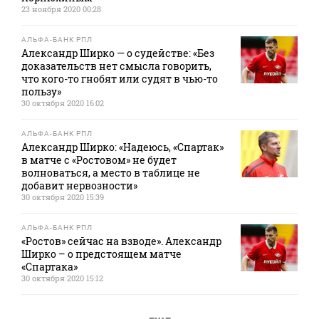
23 ноября 2020 00:28
АЛЬФА-БАНК РПЛ
Александр Ширко — о судействе: «Без
доказательств нет смысла говорить,
что кого-то гнобят или судят в чью-то
пользу»
30 октября 2020 16:02
АЛЬФА-БАНК РПЛ
Александр Ширко: «Надеюсь, «Спартак»
в матче с «Ростовом» не будет
волноваться, а место в таблице не
добавит нервозности»
30 октября 2020 15:39
АЛЬФА-БАНК РПЛ
«Ростов» сейчас на взводе». Александр
Ширко – о предстоящем матче
«Спартака»
30 октября 2020 15:12