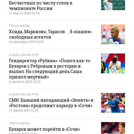
Бесчастных по числу голов в
чемпионате России
11 марта 2020 21:54
ТРАНСФЕРЫ
Хонда, Маркизио, Тарасов… 8 «наших»
свободных агентов
4 сентября 2019 14:55
АЛЬФА-БАНК РПЛ
Гендиректор «Рубина»: «Пошел как-то
Бухаров с Ребровым в ресторан и
выпил. На следующий день Саша
пришел мертвый»
6 августа 2019 23:12
АЛЬФА-БАНК РПЛ
СМИ: Бывший нападающий «Зенита» и
«Ростова» продолжит карьеру в «Сочи»
17 июля 2019 11:22
ТРАНСФЕРЫ
Бухаров может перейти в «Сочи»
7 июля 2019 17:49