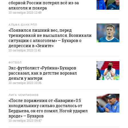
сборной России потерял всё из-за
алкоголя и покера
10 октября 2023 12:49
АЛЬФА-БАНК РПЛ
«Появился лишний вес, перед
тренировкой не высыпался. Возникали
ситуации с алкоголем» — Бухаров о
депрессии в «Зените»
10 октября 2023 11:41
ФУТБОЛ
Экс‑футболист «Рубина» Бухаров
рассказал, как в детстве воровал
деньги у матери
10 октября 2023 10:36
ЛИГА ЧЕМПИОНОВ
«После поражения от «Баварии» 0:5
холодильнику сильно досталось от
Бердыева, он его помял. Ногой ударил
вроде» — Бухаров
10 октября 2023 09:47