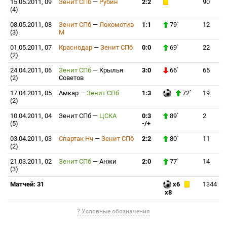
15.05.2011, 09
Зенит СПб
—
Рубин
2:2
90
(4)
08.05.2011, 08
Зенит СПб
—
Локомотив
1:1
79`
12
(3)
М
01.05.2011, 07
Краснодар
—
Зенит СПб
0:0
69`
22
(2)
24.04.2011, 06
Зенит СПб
—
Крылья
3:0
66`
65
(2)
Советов
17.04.2011, 05
Амкар
—
Зенит СПб
1:3
72`
19
(2)
10.04.2011, 04
Зенит СПб
—
ЦСКА
0:3
89`
2
(5)
-/+
03.04.2011, 03
Спартак Нч
—
Зенит СПб
2:2
80`
11
(2)
21.03.2011, 02
Зенит СПб
—
Анжи
2:0
77`
14
(3)
Матчей: 31
x6
1344
x8
? Условные обозначения