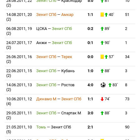
28.08.2011, 22
Зенит СПб
—
Краснодар
5:0
81`
10
(2)
14.08.2011, 20
Зенит СПб
—
Амкар
1:1
40`
51
(2)
06.08.2011, 19
ЦСКА
—
Зенит СПб
0:2
89`
2
(2)
24.07.2011, 17
Анжи
—
Зенит СПб
0:1
90`
1
(2)
26.06.2011, 16
Зенит СПб
—
Терек
0:0
57`
34
(2)
22.06.2011, 15
Зенит СПб
—
Кубань
1:0
88`
3
(2)
14.06.2011, 13
Зенит СПб
—
Ростов
4:0
83`
8
(2)
10.06.2011, 12
Динамо М
—
Зенит СПб
1:1
74`
73
(4)
29.05.2011, 11
Зенит СПб
—
Спартак М
3:0
88`
3
(2)
21.05.2011, 10
Томь
—
Зенит СПб
2:1
90
(5)