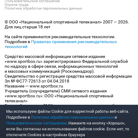
Пользовательское соглашение
Охрана труда
Политика обработки персональных данных
© ООО «Национальный спортивный телеканал» 2007 — 2026.
Для лиц старше 18 лет
На сайте применяются рекомендательные технологии.
Подробнее в
Правилах применения рекомендательных
технологий
Средство массовой информации сетевое издание
«www.sportbox.ru» зарегистрировано Федеральной службой
по надзору в сфере связи, информационных технологий
и массовых коммуникаций (Роскомнадзор).
Свидетельство о регистрации средства массовой информации
Эл № ФС77-72613 от 04.04.2018
Название — www.sportbox.ru
Учредитель (соучредители) СМИ сетевого издания
«www.sportbox.ru»: ООО «Национальный спортивный
телеканал»
Главный редактор СМИ сетевого издания «www.sportbox.ru»:
Конов В.А.
Мы используем файлы Сookie для корректной работы веб-сайта.
Номер телефона редакции СМИ сетевого издания
Подробнее в
Политике обработки персональных данных
и
«www.sportbox.ru»: +7 (495) 653 8419
Пользовательском соглашении
. Нажмите на кнопку «Хорошо»,
Адрес электронной почты редакции СМИ сетевого издания
если Вы согласны на использование файлов cookie. Если нет, то
«www.sportbox.ru»: editor@sportbox.ru
отключите Cookies в настройках браузера