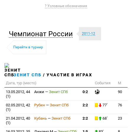
? Условные обозначения
Чемпионат России
2011-12
Перейти в турнир
ЗЕНИТ СПБ
/ УЧАСТИЕ В ИГРАХ
Дата, тур (место)
События
М
13.05.2012, 44
Анжи
—
Зенит СПб
0:2
90
(1)
02.05.2012, 42
Рубин
—
Зенит СПб
2:2
77`
76
(1)
21.04.2012, 40
Кубань
—
Зенит СПб
2:2
68`
23
(1)
16.03.2012, 35
Динамо М
—
Зенит СПб
1:5
83`
8