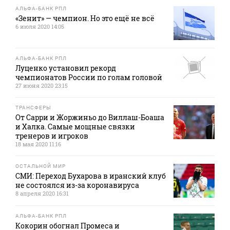
АЛЬФА-БАНК РПЛ
«Зенит» — чемпион. Но это ещё не всё
6 июля 2020 14:05
АЛЬФА-БАНК РПЛ
Луценко установил рекорд
чемпионатов России по голам головой
27 июня 2020 23:15
ТРАНСФЕРЫ
От Сарри и Жоржиньо до Виллаш-Боаша
и Халка. Самые мощные связки
тренеров и игроков
18 мая 2020 11:16
ОСТАЛЬНОЙ МИР
СМИ: Переход Бухарова в иранский клуб
не состоялся из-за коронавируса
8 апреля 2020 16:31
АЛЬФА-БАНК РПЛ
Кокорин обогнал Промеса и