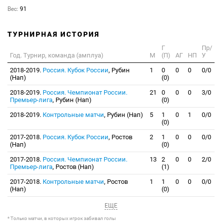
Вес:
91
ТУРНИРНАЯ ИСТОРИЯ
Г
Пр/
Год. Турнир, команда (амплуа)
М
(П)
АГ
НП
У
2018-2019.
Россия. Кубок России
, Рубин
1
0
0
0
0/0
(Нап)
(0)
2018-2019.
Россия. Чемпионат России.
21
0
0
0
3/0
Премьер-лига
, Рубин (Нап)
(0)
2018-2019.
Контрольные матчи
, Рубин (Нап)
5
1
0
1
0/0
(0)
2017-2018.
Россия. Кубок России
, Ростов
2
1
0
0
0/0
(Нап)
(0)
2017-2018.
Россия. Чемпионат России.
13
2
0
0
2/0
Премьер-лига
, Ростов (Нап)
(1)
2017-2018.
Контрольные матчи
, Ростов
1
1
0
0
0/0
(Нап)
(0)
ЕЩЕ
* Только матчи, в которых игрок забивал голы