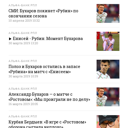
АЛЬФА-БАНК РПЛ
СМИ: Бухаров покинет «Рубин» по
окончании сезона
10 апреля 2019 10:32
АЛЬФА-БАНК РПЛ
Енисей - Рубин. Момент Бухарова
30 марта 2019 13:20
АЛЬФА-БАНК РПЛ
Полоз и Бухаров остались в запасе
«Рубина» на матч с «Енисеем»
30 марта 2019 10:39
АЛЬФА-БАНК РПЛ
Александр Бухаров — о матче с
«Ростовом»: «Мы проиграли не по делу»
16 марта 2019 20:05
АЛЬФА-БАНК РПЛ
Курбан Бердыев: «В игре с «Ростовом»
оборона сыграла неплохо»