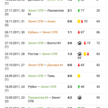
(1)
27.11.2011, 32
Зенит СПб
—
Локомотив
2:1
71`
20
(3)
М
18.11.2011, 31
Зенит СПб
—
Анжи
0:0
70`
69
(5)
06.11.2011, 30
Кубань
—
Зенит СПб
1:1
87`
86
(1)
27.10.2011, 29
Зенит СПб
—
Волга НН
3:0
73`
72
(1)
23.10.2011, 28
Ростов
—
Зенит СПб
1:3
83
(1)
84`
15.10.2011, 27
Зенит СПб
—
Динамо М
0:0
83`
82
(1)
24.09.2011, 25
Зенит СПб
—
Томь
4:0
90
(1)
18.09.2011, 24
Рубин
—
Зенит СПб
2:3
46`
45
(1)
10.09.2011, 23
Локомотив М
—
Зенит
4:2
90
(2)
СПб