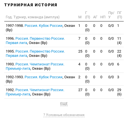
ТУРНИРНАЯ ИСТОРИЯ
Г
Пр/
ПГ
Год. Турнир, команда (амплуа)
М
(П)
АГ
НП
У
(П)
1997-1998.
Россия. Кубок России
, Океан
1
0
0
0
0/0
1
(Вр)
(0)
1996.
Россия. Первенство России.
7
0
0
0
0/0
11
Первая лига
, Океан (Вр)
(0)
(4)
1995.
Россия. Первенство России.
25
0
0
0
0/0
22
Первая лига
, Океан (Вр)
(0)
(4)
1993.
Россия. Чемпионат России.
4
0
0
0
0/0
6
Премьер-лига
, Океан (Вр)
(0)
1992-1993.
Россия. Кубок России
, Океан
2
0
0
0
0/0
3
(Вр)
(0)
1992.
Россия. Чемпионат России.
27
0
0
0
0/0
29
Премьер-лига
, Океан (Вр)
(0)
(6)
ЕЩЕ
? Условные обозначения