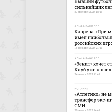
Бывший футболи
сильнейших лег
27 ноября 2024 18:46
АЛЬФА-БАНК РПЛ
Каррера: «При м
имел наибольши
российских игр
18 января 2024 21:47
АЛЬФА-БАНК РПЛ
«Зенит» хочет с
Клуб уже нашел
24 июня 2023 21:45
ИСПАНИЯ
«Атлетико» не 
трансфер экс-иг
СМИ
29 июня 2022 14:45