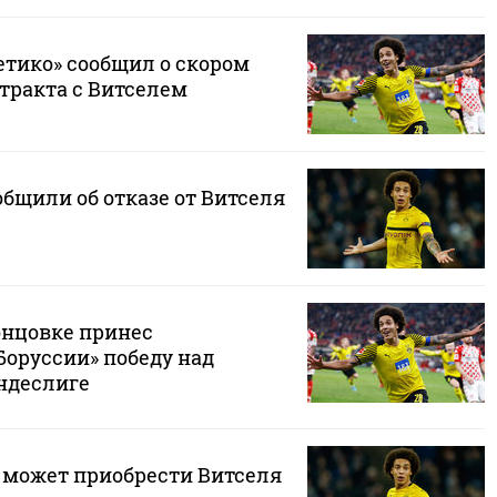
етико» сообщил о скором
тракта с Витселем
общили об отказе от Витселя
онцовке принес
Боруссии» победу над
ндеслиге
 может приобрести Витселя