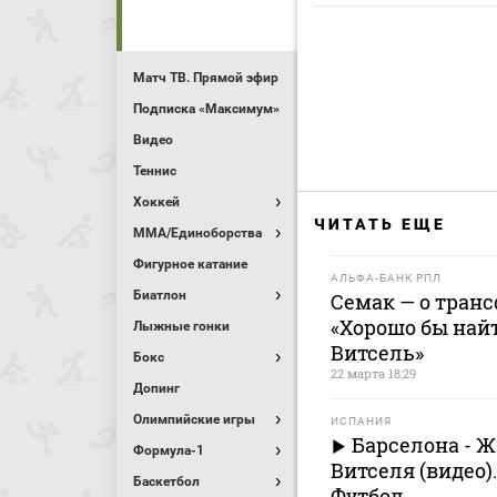
Матч ТВ. Прямой эфир
Подписка «Максимум»
Видео
Теннис
Хоккей
ЧИТАТЬ ЕЩЕ
MMA/Единоборства
Фигурное катание
АЛЬФА-БАНК РПЛ
Биатлон
Семак — о транс
«Хорошо бы найт
Лыжные гонки
Витсель»
Бокс
22 марта 18:29
Допинг
Олимпийские игры
ИСПАНИЯ
Барселона - Жи
Формула-1
Витселя (видео)
Баскетбол
Футбол