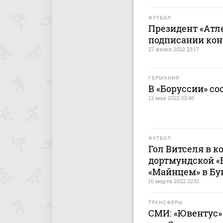
ФУТБОЛ
Президент «Атл
подписании кон
27 июня 2022 23:17
ГЕРМАНИЯ
В «Боруссии» со
13 мая 2022 02:40
ФУТБОЛ
Гол Витселя в к
дортмундской «
«Майнцем» в Бу
16 марта 2022 22:51
ТРАНСФЕРЫ
СМИ: «Ювентус»