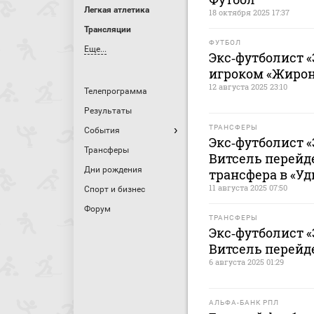
Легкая атлетика
18 октября 2025 17:37
Трансляции
ФУТБОЛ
Еще...
Экс‑футболист «
игроком «Жиро
12 августа 2025 23:10
Телепрограмма
Результаты
ТРАНСФЕРЫ
События
Экс‑футболист «
Трансферы
Витсель перейд
Дни рождения
трансфера в «У
11 августа 2025 07:50
Спорт и бизнес
Форум
ТРАНСФЕРЫ
Экс‑футболист «
Витсель перейд
6 августа 2025 01:29
АЛЬФА-БАНК РПЛ