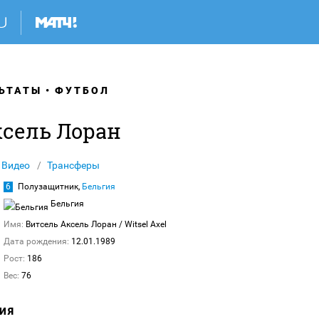
ЬТАТЫ
ФУТБОЛ
ксель Лоран
Видео
Трансферы
6
Полузащитник,
Бельгия
Бельгия
Имя:
Витсель Аксель Лоран
/ Witsel Axel
Дата рождения:
12.01.1989
Рост:
186
Вес:
76
ИЯ