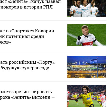
ст «Зенита» Ткачук назвал
ионеров в истории РПЛ
не в «Спартаке» Кокорин
й потенциал среди
оков»
тать российским «Порту».
 будущую суперзвезду
может зарегистрировать
рока «Зенита» Витселя —