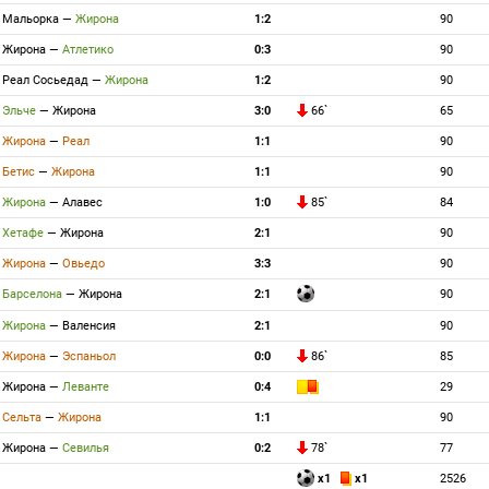
Мальорка
—
Жирона
1:2
90
Жирона
—
Атлетико
0:3
90
Реал Сосьедад
—
Жирона
1:2
90
Эльче
—
Жирона
3:0
66`
65
Жирона
—
Реал
1:1
90
Бетис
—
Жирона
1:1
90
Жирона
—
Алавес
1:0
85`
84
Хетафе
—
Жирона
2:1
90
Жирона
—
Овьедо
3:3
90
Барселона
—
Жирона
2:1
90
Жирона
—
Валенсия
2:1
90
Жирона
—
Эспаньол
0:0
86`
85
Жирона
—
Леванте
0:4
29
Сельта
—
Жирона
1:1
90
Жирона
—
Севилья
0:2
78`
77
x1
x1
2526