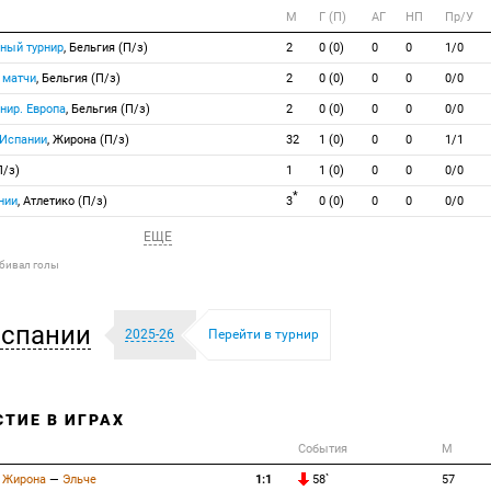
М
Г (П)
АГ
НП
Пр/У
ный турнир
, Бельгия (П/з)
2
0 (0)
0
0
1/0
 матчи
, Бельгия (П/з)
2
0 (0)
0
0
0/0
нир. Европа
, Бельгия (П/з)
2
0 (0)
0
0
0/0
 Испании
, Жирона (П/з)
32
1 (0)
0
0
1/1
П/з)
1
1 (0)
0
0
0/0
*
нии
, Атлетико (П/з)
3
0 (0)
0
0
0/0
ЕЩЕ
абивал голы
Испании
2025-26
Перейти в турнир
СТИЕ В ИГРАХ
События
М
Жирона
—
Эльче
1:1
58`
57