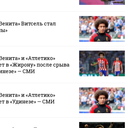
Зенита» Витсель стал
ны»
Зенита» и «Атлетико»
ет в «Жирону» после срыва
динезе» — СМИ
Зенита» и «Атлетико»
ет в «Удинезе» — СМИ