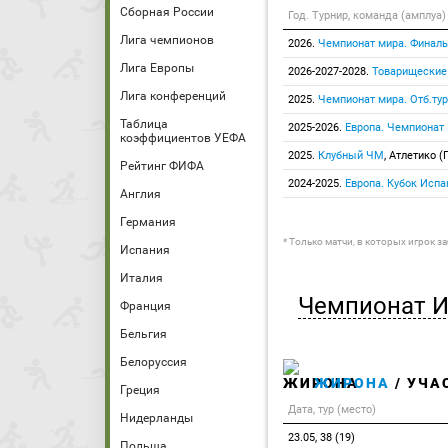
Сборная России
Год. Турнир, команда (амплуа)
Лига чемпионов
2026.
Чемпионат мира. Финаль
Лига Европы
2026-2027-2028.
Товарищеские
Лига конференций
2025.
Чемпионат мира. Отб.тур
Таблица
2025-2026.
Европа. Чемпионат
коэффициентов УЕФА
2025.
Клубный ЧМ
, Атлетико (
Рейтинг ФИФА
2024-2025.
Европа. Кубок Испа
Англия
Германия
* Только матчи, в которых игрок з
Испания
Италия
Чемпионат 
Франция
Бельгия
Белоруссия
ЖИРОНА
/ УЧА
Греция
Дата, тур (место)
Нидерланды
23.05, 38 (19)
Польша