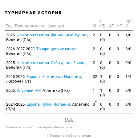
ТУРНИРНАЯ ИСТОРИЯ
Г
Пр/
Год. Турнир, команда (амплуа)
М
(П)
АГ
НП
У
2026.
Чемпионат мира. Финальный турнир
,
2
0
0
0
1/0
Бельгия (П/з)
(0)
2026-2027-2028.
Товарищеские матчи
,
2
0
0
0
0/0
Бельгия (П/з)
(0)
2025.
Чемпионат мира. Отб.турнир. Европа
,
2
0
0
0
0/0
Бельгия (П/з)
(0)
2025-2026.
Европа. Чемпионат Испании
,
32
1
0
0
1/1
Жирона (П/з)
(0)
2025.
Клубный ЧМ
, Атлетико (П/з)
1
1
0
0
0/0
(0)
*
2024-2025.
Европа. Кубок Испании
, Атлетико
3
0
0
0
0/0
(П/з)
(0)
ЕЩЕ
* Только матчи, в которых игрок забивал голы
? Условные обозначения