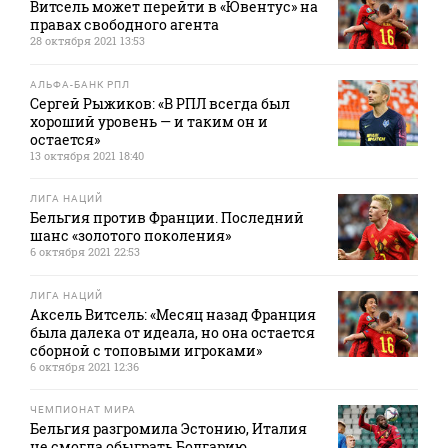
Витсель может перейти в «Ювентус» на
правах свободного агента
28 октября 2021 13:53
АЛЬФА-БАНК РПЛ
Сергей Рыжиков: «В РПЛ всегда был
хороший уровень — и таким он и
остается»
13 октября 2021 18:40
ЛИГА НАЦИЙ
Бельгия против Франции. Последний
шанс «золотого поколения»
6 октября 2021 22:53
ЛИГА НАЦИЙ
Аксель Витсель: «Месяц назад Франция
была далека от идеала, но она остается
сборной с топовыми игроками»
6 октября 2021 12:36
ЧЕМПИОНАТ МИРА
Бельгия разгромила Эстонию, Италия
не смогла обыграть Болгарию