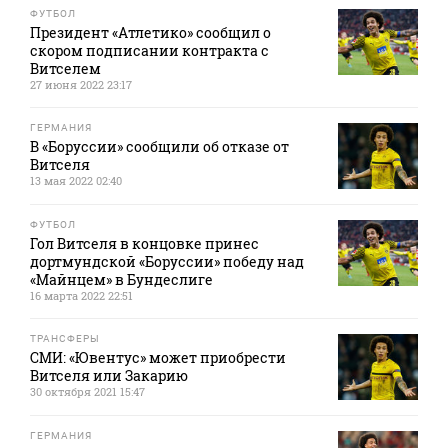
ФУТБОЛ
Президент «Атлетико» сообщил о
скором подписании контракта с
Витселем
27 июня 2022 23:17
ГЕРМАНИЯ
В «Боруссии» сообщили об отказе от
Витселя
13 мая 2022 02:40
ФУТБОЛ
Гол Витселя в концовке принес
дортмундской «Боруссии» победу над
«Майнцем» в Бундеслиге
16 марта 2022 22:51
ТРАНСФЕРЫ
СМИ: «Ювентус» может приобрести
Витселя или Закарию
30 октября 2021 15:47
ГЕРМАНИЯ