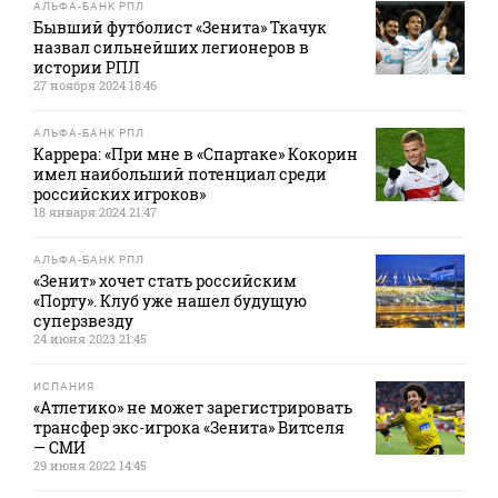
АЛЬФА-БАНК РПЛ
Бывший футболист «Зенита» Ткачук
назвал сильнейших легионеров в
истории РПЛ
27 ноября 2024 18:46
АЛЬФА-БАНК РПЛ
Каррера: «При мне в «Спартаке» Кокорин
имел наибольший потенциал среди
российских игроков»
18 января 2024 21:47
АЛЬФА-БАНК РПЛ
«Зенит» хочет стать российским
«Порту». Клуб уже нашел будущую
суперзвезду
24 июня 2023 21:45
ИСПАНИЯ
«Атлетико» не может зарегистрировать
трансфер экс-игрока «Зенита» Витселя
— СМИ
29 июня 2022 14:45