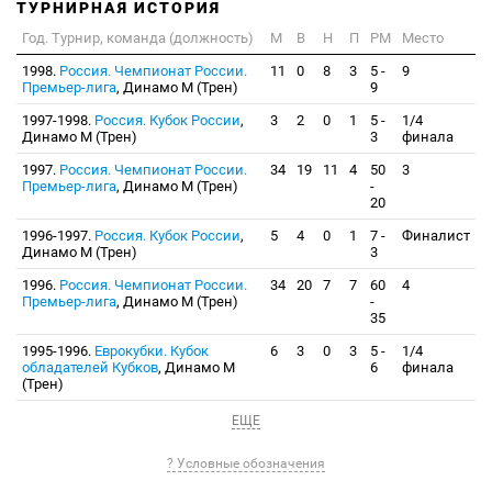
ТУРНИРНАЯ ИСТОРИЯ
Год. Турнир, команда (должность)
М
В
Н
П
РМ
Место
1998.
Россия. Чемпионат России.
11
0
8
3
5 -
9
Премьер-лига
, Динамо М (Трен)
9
1997-1998.
Россия. Кубок России
,
3
2
0
1
5 -
1/4
Динамо М (Трен)
3
финала
1997.
Россия. Чемпионат России.
34
19
11
4
50
3
Премьер-лига
, Динамо М (Трен)
-
20
1996-1997.
Россия. Кубок России
,
5
4
0
1
7 -
Финалист
Динамо М (Трен)
3
1996.
Россия. Чемпионат России.
34
20
7
7
60
4
Премьер-лига
, Динамо М (Трен)
-
35
1995-1996.
Еврокубки. Кубок
6
3
0
3
5 -
1/4
обладателей Кубков
, Динамо М
6
финала
(Трен)
ЕЩЕ
? Условные обозначения