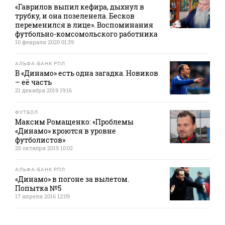
«Гаврилов выпил кефира, дыхнул в
трубку, и она позеленела. Бесков
переменился в лице». Воспоминания
футбольно-комсомольского работника
10 февраля 2020 01:39
АЛЬФА-БАНК РПЛ
В «Динамо» есть одна загадка. Новиков
– её часть
21 декабря 2019 19:16
ФУТБОЛ
Максим Ромащенко: «Проблемы
«Динамо» кроются в уровне
футболистов»
25 октября 2019 10:02
АЛЬФА-БАНК РПЛ
«Динамо» в погоне за вылетом.
Попытка №5
17 апреля 2016 12:09