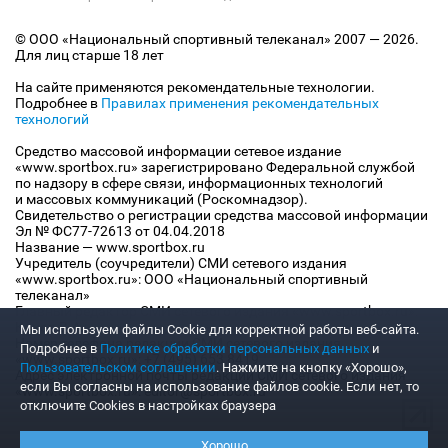
© ООО «Национальный спортивный телеканал» 2007 — 2026.
Для лиц старше 18 лет
На сайте применяются рекомендательные технологии.
Подробнее в
Правилах применения рекомендательных
технологий
Средство массовой информации сетевое издание
«www.sportbox.ru» зарегистрировано Федеральной службой
по надзору в сфере связи, информационных технологий
и массовых коммуникаций (Роскомнадзор).
Свидетельство о регистрации средства массовой информации
Эл № ФС77-72613 от 04.04.2018
Название — www.sportbox.ru
Учредитель (соучредители) СМИ сетевого издания
«www.sportbox.ru»: ООО «Национальный спортивный
телеканал»
Главный редактор СМИ сетевого издания «www.sportbox.ru»:
Конов В.А.
Мы используем файлы Сookie для корректной работы веб-сайта.
Номер телефона редакции СМИ сетевого издания
Подробнее в
Политике обработки персональных данных
и
«www.sportbox.ru»: +7 (495) 653 8419
Пользовательском соглашении
. Нажмите на кнопку «Хорошо»,
Адрес электронной почты редакции СМИ сетевого издания
если Вы согласны на использование файлов cookie. Если нет, то
«www.sportbox.ru»: editor@sportbox.ru
отключите Cookies в настройках браузера
Хорошо