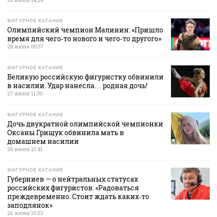
ФИГУРНОЕ КАТАНИЕ
Олимпийский чемпион Малинин: «Пришло
время для чего‑то нового и чего‑то другого»
28 июля 00:37
ФИГУРНОЕ КАТАНИЕ
Великую российскую фигуристку обвинили
в насилии. Удар нанесла… родная дочь!
27 июля 11:30
ФИГУРНОЕ КАТАНИЕ
Дочь двукратной олимпийской чемпионки
Оксаны Грищук обвинила мать в
домашнем насилии
26 июля 21:41
ФИГУРНОЕ КАТАНИЕ
Губерниев — о нейтральных статусах
российских фигуристов: «Радоваться
преждевременно. Стоит ждать каких‑то
заподлянок»
26 июля 16:23