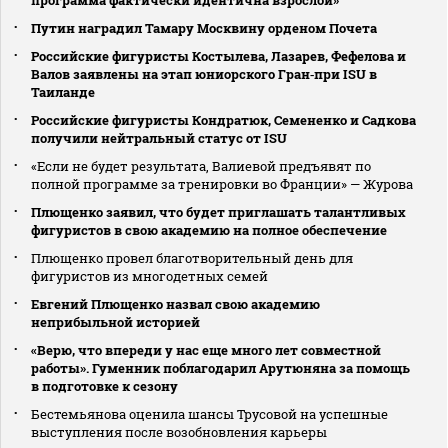
программа фактически идентична взрослой»
Путин наградил Тамару Москвину орденом Почета
Российские фигуристы Костылева, Лазарев, Фефелова и
Валов заявлены на этап юниорского Гран‑при ISU в
Таиланде
Российские фигуристы Кондратюк, Семененко и Садкова
получили нейтральный статус от ISU
«Если не будет результата, Валиевой предъявят по
полной программе за тренировки во Франции» — Журова
Плющенко заявил, что будет приглашать талантливых
фигуристов в свою академию на полное обеспечение
Плющенко провел благотворительный день для
фигуристов из многодетных семей
Евгений Плющенко назвал свою академию
неприбыльной историей
«Верю, что впереди у нас еще много лет совместной
работы». Гуменник поблагодарил Арутюняна за помощь
в подготовке к сезону
Бестемьянова оценила шансы Трусовой на успешные
выступления после возобновления карьеры