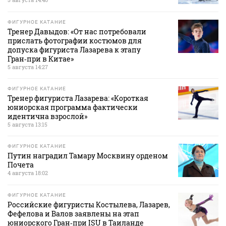
ФИГУРНОЕ КАТАНИЕ
Тренер Давыдов: «От нас потребовали
прислать фотографии костюмов для
допуска фигуриста Лазарева к этапу
Гран‑при в Китае»
5 августа 14:27
ФИГУРНОЕ КАТАНИЕ
Тренер фигуриста Лазарева: «Короткая
юниорская программа фактически
идентична взрослой»
5 августа 13:15
ФИГУРНОЕ КАТАНИЕ
Путин наградил Тамару Москвину орденом
Почета
4 августа 18:02
ФИГУРНОЕ КАТАНИЕ
Российские фигуристы Костылева, Лазарев,
Фефелова и Валов заявлены на этап
юниорского Гран‑при ISU в Таиланде