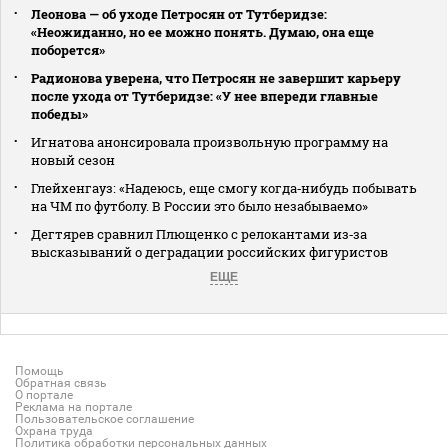
Леонова — об уходе Петросян от Тутберидзе:
«Неожиданно, но ее можно понять. Думаю, она еще
поборется»
Радионова уверена, что Петросян не завершит карьеру
после ухода от Тутберидзе: «У нее впереди главные
победы»
Игнатова анонсировала произвольную программу на
новый сезон
Глейхенгауз: «Надеюсь, еще смогу когда‑нибудь побывать
на ЧМ по футболу. В России это было незабываемо»
Дегтярев сравнил Плющенко с релокантами из‑за
высказываний о деградации российских фигуристов
ЕЩЕ
Помощь
Обратная связь
О портале
Реклама на портале
Пользовательское соглашение
Охрана труда
Политика обработки персональных данных