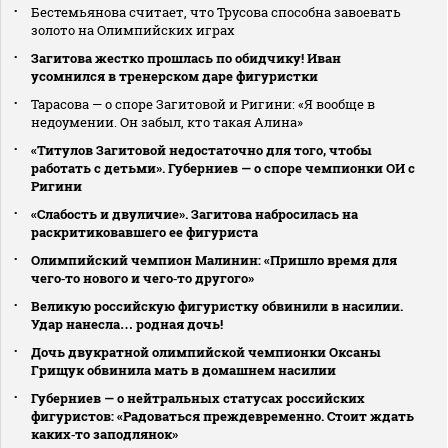
Бестемьянова считает, что Трусова способна завоевать
золото на Олимпийских играх
Загитова жестко прошлась по обидчику! Иван
усомнился в тренерском даре фигуристки
Тарасова — о споре Загитовой и Ригини: «Я вообще в
недоумении. Он забыл, кто такая Алина»
«Титулов Загитовой недостаточно для того, чтобы
работать с детьми». Губерниев — о споре чемпионки ОИ с
Ригини
«Слабость и двуличие». Загитова набросилась на
раскритиковавшего ее фигуриста
Олимпийский чемпион Малинин: «Пришло время для
чего‑то нового и чего‑то другого»
Великую российскую фигуристку обвинили в насилии.
Удар нанесла… родная дочь!
Дочь двукратной олимпийской чемпионки Оксаны
Грищук обвинила мать в домашнем насилии
Губерниев — о нейтральных статусах российских
фигуристов: «Радоваться преждевременно. Стоит ждать
каких‑то заподлянок»