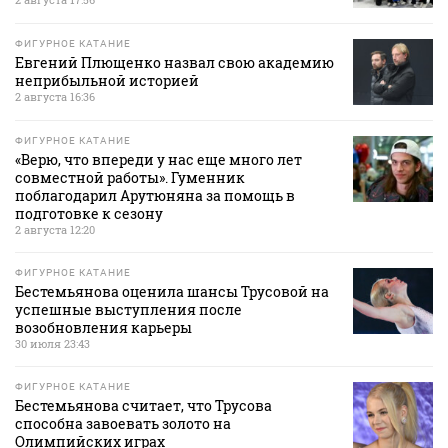
ФИГУРНОЕ КАТАНИЕ
Евгений Плющенко назвал свою академию
неприбыльной историей
2 августа 16:36
ФИГУРНОЕ КАТАНИЕ
«Верю, что впереди у нас еще много лет
совместной работы». Гуменник
поблагодарил Арутюняна за помощь в
подготовке к сезону
2 августа 12:20
ФИГУРНОЕ КАТАНИЕ
Бестемьянова оценила шансы Трусовой на
успешные выступления после
возобновления карьеры
30 июля 23:43
ФИГУРНОЕ КАТАНИЕ
Бестемьянова считает, что Трусова
способна завоевать золото на
Олимпийских играх