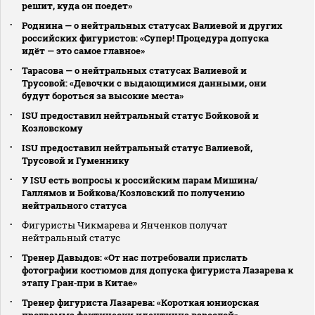
решит, куда он поедет»
Роднина — о нейтральных статусах Валиевой и других
российских фигуристов: «Супер! Процедура допуска
идёт — это самое главное»
Тарасова — о нейтральных статусах Валиевой и
Трусовой: «Девочки с выдающимися данными, они
будут бороться за высокие места»
ISU предоставил нейтральный статус Бойковой и
Козловскому
ISU предоставил нейтральный статус Валиевой,
Трусовой и Гуменнику
У ISU есть вопросы к российским парам Мишина/
Галлямов и Бойкова/Козловский по получению
нейтрального статуса
Фигуристы Чикмарева и Янченков получат
нейтральный статус
Тренер Давыдов: «От нас потребовали прислать
фотографии костюмов для допуска фигуриста Лазарева к
этапу Гран‑при в Китае»
Тренер фигуриста Лазарева: «Короткая юниорская