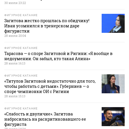
30 июля 23:22
ФИГУРНОЕ КАТАНИЕ
Загитова жестко прошлась по обидчику!
Иван усомнился в тренерском даре
фигуристки
28 июля 20:04
ФИГУРНОЕ КАТАНИЕ
Тарасова — о споре Загитовой и Ригини: «Я вообще в
недоумении. Он забыл, кто такая Алина»
28 июля 16:13
ФИГУРНОЕ КАТАНИЕ
«Титулов Загитовой недостаточно для того,
чтобы работать с детьми». Губерниев — о
споре чемпионки ОИ с Ригини
28 июля 15:13
ФИГУРНОЕ КАТАНИЕ
«Слабость и двуличие». Загитова
набросилась на раскритиковавшего ее
фигуриста
28 июля 14:24