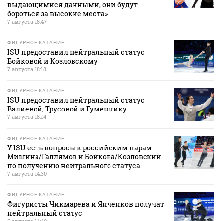
выдающимися данными, они будут
бороться за высокие места»
7 августа 18:47
ФИГУРНОЕ КАТАНИЕ
ISU предоставил нейтральный статус
Бойковой и Козловскому
7 августа 18:18
ФИГУРНОЕ КАТАНИЕ
ISU предоставил нейтральный статус
Валиевой, Трусовой и Гуменнику
7 августа 18:14
ФИГУРНОЕ КАТАНИЕ
У ISU есть вопросы к российским парам
Мишина/Галлямов и Бойкова/Козловский
по получению нейтрального статуса
7 августа 14:30
ФИГУРНОЕ КАТАНИЕ
Фигуристы Чикмарева и Янченков получат
нейтральный статус
5 августа 14:40