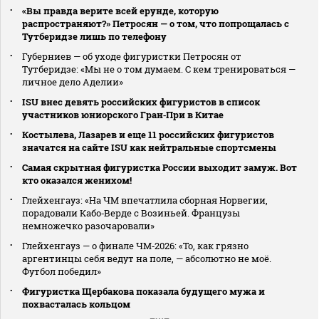
«Вы правда верите всей ерунде, которую
распространяют?» Петросян — о том, что попрощалась с
Тутберидзе лишь по телефону
Губерниев — об уходе фигуристки Петросян от
Тутберидзе: «Мы не о том думаем. С кем тренироваться —
личное дело Аделии»
ISU внес девять российских фигуристов в список
участников юниорского Гран‑При в Китае
Костылева, Лазарев и еще 11 российских фигуристов
значатся на сайте ISU как нейтральные спортсмены
Самая скрытная фигуристка России выходит замуж. Вот
кто оказался женихом!
Глейхенгауз: «На ЧМ впечатлила сборная Норвегии,
порадовали Кабо‑Верде с Возиньей. Французы
немножечко разочаровали»
Глейхенгауз — о финале ЧМ‑2026: «То, как грязно
аргентинцы себя ведут на поле, — абсолютно не моё.
Футбол победил»
Фигуристка Щербакова показала будущего мужа и
похвасталась кольцом