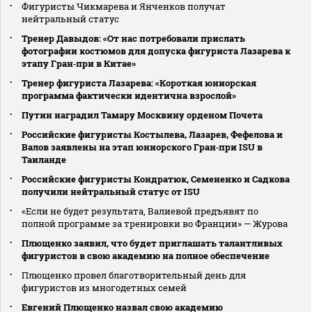
Фигуристы Чикмарева и Янченков получат
нейтральный статус
Тренер Давыдов: «От нас потребовали прислать
фотографии костюмов для допуска фигуриста Лазарева к
этапу Гран‑при в Китае»
Тренер фигуриста Лазарева: «Короткая юниорская
программа фактически идентична взрослой»
Путин наградил Тамару Москвину орденом Почета
Российские фигуристы Костылева, Лазарев, Фефелова и
Валов заявлены на этап юниорского Гран‑при ISU в
Таиланде
Российские фигуристы Кондратюк, Семененко и Садкова
получили нейтральный статус от ISU
«Если не будет результата, Валиевой предъявят по
полной программе за тренировки во Франции» — Журова
Плющенко заявил, что будет приглашать талантливых
фигуристов в свою академию на полное обеспечение
Плющенко провел благотворительный день для
фигуристов из многодетных семей
Евгений Плющенко назвал свою академию