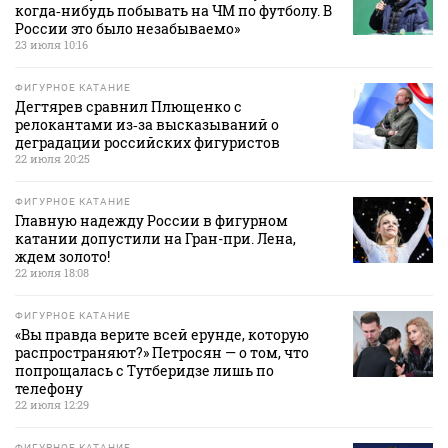
когда‑нибудь побывать на ЧМ по футболу. В
России это было незабываемо»
23 июля 10:16
ФИГУРНОЕ КАТАНИЕ
Дегтярев сравнил Плющенко с
релокантами из‑за высказываний о
деградации российских фигуристов
22 июля 20:25
ФИГУРНОЕ КАТАНИЕ
Главную надежду России в фигурном
катании допустили на Гран-при. Лена,
ждем золото!
22 июля 18:08
ФИГУРНОЕ КАТАНИЕ
«Вы правда верите всей ерунде, которую
распространяют?» Петросян — о том, что
попрощалась с Тутберидзе лишь по
телефону
22 июля 12:29
ФИГУРНОЕ КАТАНИЕ