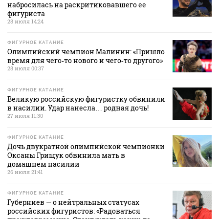
набросилась на раскритиковавшего ее
фигуриста
28 июля 14:24
ФИГУРНОЕ КАТАНИЕ
Олимпийский чемпион Малинин: «Пришло
время для чего‑то нового и чего‑то другого»
28 июля 00:37
ФИГУРНОЕ КАТАНИЕ
Великую российскую фигуристку обвинили
в насилии. Удар нанесла… родная дочь!
27 июля 11:30
ФИГУРНОЕ КАТАНИЕ
Дочь двукратной олимпийской чемпионки
Оксаны Грищук обвинила мать в
домашнем насилии
26 июля 21:41
ФИГУРНОЕ КАТАНИЕ
Губерниев — о нейтральных статусах
российских фигуристов: «Радоваться