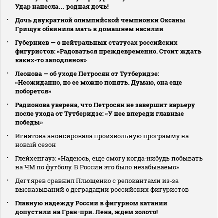
Удар нанесла… родная дочь!
Дочь двукратной олимпийской чемпионки Оксаны
Грищук обвинила мать в домашнем насилии
Губерниев — о нейтральных статусах российских
фигуристов: «Радоваться преждевременно. Стоит ждать
каких‑то заподлянок»
Леонова — об уходе Петросян от Тутберидзе:
«Неожиданно, но ее можно понять. Думаю, она еще
поборется»
Радионова уверена, что Петросян не завершит карьеру
после ухода от Тутберидзе: «У нее впереди главные
победы»
Игнатова анонсировала произвольную программу на
новый сезон
Глейхенгауз: «Надеюсь, еще смогу когда‑нибудь побывать
на ЧМ по футболу. В России это было незабываемо»
Дегтярев сравнил Плющенко с релокантами из‑за
высказываний о деградации российских фигуристов
Главную надежду России в фигурном катании
допустили на Гран-при. Лена, ждем золото!