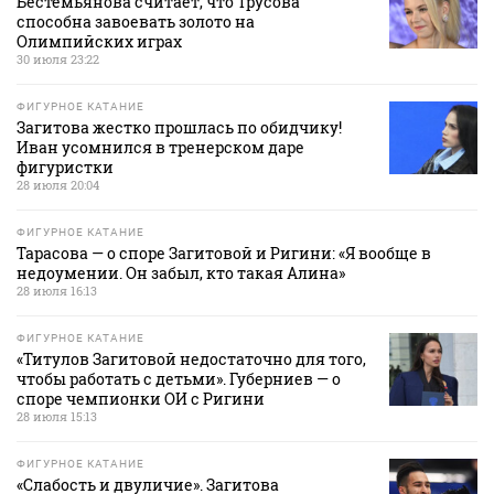
Бестемьянова считает, что Трусова
способна завоевать золото на
Олимпийских играх
30 июля 23:22
ФИГУРНОЕ КАТАНИЕ
Загитова жестко прошлась по обидчику!
Иван усомнился в тренерском даре
фигуристки
28 июля 20:04
ФИГУРНОЕ КАТАНИЕ
Тарасова — о споре Загитовой и Ригини: «Я вообще в
недоумении. Он забыл, кто такая Алина»
28 июля 16:13
ФИГУРНОЕ КАТАНИЕ
«Титулов Загитовой недостаточно для того,
чтобы работать с детьми». Губерниев — о
споре чемпионки ОИ с Ригини
28 июля 15:13
ФИГУРНОЕ КАТАНИЕ
«Слабость и двуличие». Загитова