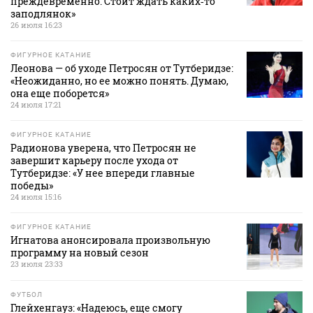
преждевременно. Стоит ждать каких‑то
заподлянок»
26 июля 16:23
ФИГУРНОЕ КАТАНИЕ
Леонова — об уходе Петросян от Тутберидзе:
«Неожиданно, но ее можно понять. Думаю,
она еще поборется»
24 июля 17:21
ФИГУРНОЕ КАТАНИЕ
Радионова уверена, что Петросян не
завершит карьеру после ухода от
Тутберидзе: «У нее впереди главные
победы»
24 июля 15:16
ФИГУРНОЕ КАТАНИЕ
Игнатова анонсировала произвольную
программу на новый сезон
23 июля 23:33
ФУТБОЛ
Глейхенгауз: «Надеюсь, еще смогу