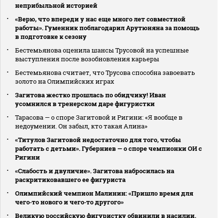
неприбыльной историей
«Верю, что впереди у нас еще много лет совместной
работы». Гуменник поблагодарил Арутюняна за помощь
в подготовке к сезону
Бестемьянова оценила шансы Трусовой на успешные
выступления после возобновления карьеры
Бестемьянова считает, что Трусова способна завоевать
золото на Олимпийских играх
Загитова жестко прошлась по обидчику! Иван
усомнился в тренерском даре фигуристки
Тарасова — о споре Загитовой и Ригини: «Я вообще в
недоумении. Он забыл, кто такая Алина»
«Титулов Загитовой недостаточно для того, чтобы
работать с детьми». Губерниев — о споре чемпионки ОИ с
Ригини
«Слабость и двуличие». Загитова набросилась на
раскритиковавшего ее фигуриста
Олимпийский чемпион Малинин: «Пришло время для
чего‑то нового и чего‑то другого»
Великую российскую фигуристку обвинили в насилии.