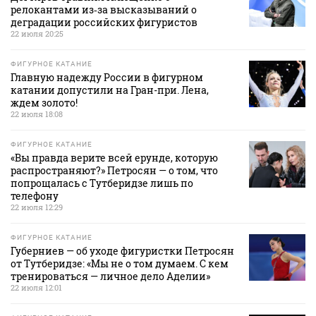
релокантами из‑за высказываний о
деградации российских фигуристов
22 июля 20:25
ФИГУРНОЕ КАТАНИЕ
Главную надежду России в фигурном
катании допустили на Гран-при. Лена,
ждем золото!
22 июля 18:08
ФИГУРНОЕ КАТАНИЕ
«Вы правда верите всей ерунде, которую
распространяют?» Петросян — о том, что
попрощалась с Тутберидзе лишь по
телефону
22 июля 12:29
ФИГУРНОЕ КАТАНИЕ
Губерниев — об уходе фигуристки Петросян
от Тутберидзе: «Мы не о том думаем. С кем
тренироваться — личное дело Аделии»
22 июля 12:01