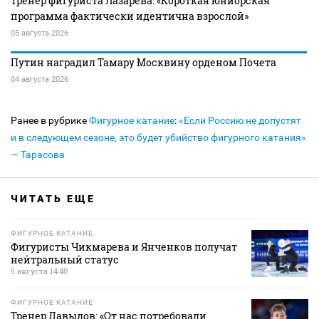
Тренер фигуриста Лазарева: «Короткая юниорская
программа фактически идентична взрослой»
05 августа 2026
Путин наградил Тамару Москвину орденом Почета
04 августа 2026
Ранее в рубрике
Фигурное катание
:
«Если Россию не допустят
и в следующем сезоне, это будет убийство фигурного катания»
— Тарасова
ЧИТАТЬ ЕЩЕ
ФИГУРНОЕ КАТАНИЕ
Фигуристы Чикмарева и Янченков получат
нейтральный статус
5 августа 14:40
ФИГУРНОЕ КАТАНИЕ
Тренер Давыдов: «От нас потребовали