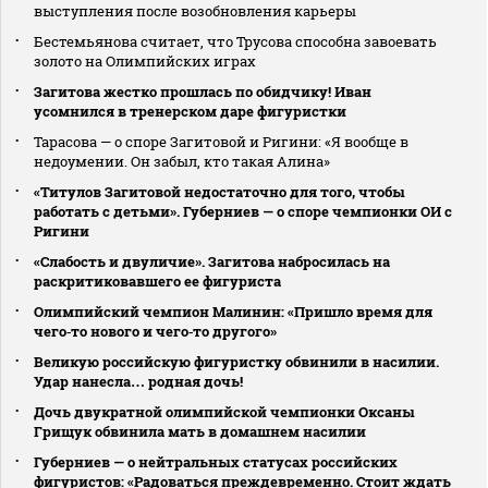
выступления после возобновления карьеры
Бестемьянова считает, что Трусова способна завоевать
золото на Олимпийских играх
Загитова жестко прошлась по обидчику! Иван
усомнился в тренерском даре фигуристки
Тарасова — о споре Загитовой и Ригини: «Я вообще в
недоумении. Он забыл, кто такая Алина»
«Титулов Загитовой недостаточно для того, чтобы
работать с детьми». Губерниев — о споре чемпионки ОИ с
Ригини
«Слабость и двуличие». Загитова набросилась на
раскритиковавшего ее фигуриста
Олимпийский чемпион Малинин: «Пришло время для
чего‑то нового и чего‑то другого»
Великую российскую фигуристку обвинили в насилии.
Удар нанесла… родная дочь!
Дочь двукратной олимпийской чемпионки Оксаны
Грищук обвинила мать в домашнем насилии
Губерниев — о нейтральных статусах российских
фигуристов: «Радоваться преждевременно. Стоит ждать