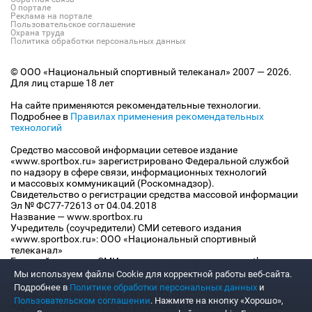
О портале
Реклама на портале
Пользовательское соглашение
Охрана труда
Политика обработки персональных данных
© ООО «Национальный спортивный телеканал» 2007 — 2026.
Для лиц старше 18 лет
На сайте применяются рекомендательные технологии.
Подробнее в
Правилах применения рекомендательных
технологий
Средство массовой информации сетевое издание
«www.sportbox.ru» зарегистрировано Федеральной службой
по надзору в сфере связи, информационных технологий
и массовых коммуникаций (Роскомнадзор).
Свидетельство о регистрации средства массовой информации
Эл № ФС77-72613 от 04.04.2018
Название — www.sportbox.ru
Учредитель (соучредители) СМИ сетевого издания
«www.sportbox.ru»: ООО «Национальный спортивный
телеканал»
Главный редактор СМИ сетевого издания «www.sportbox.ru»:
Конов В.А.
Мы используем файлы Сookie для корректной работы веб-сайта.
Номер телефона редакции СМИ сетевого издания
Подробнее в
Политике обработки персональных данных
и
«www.sportbox.ru»: +7 (495) 653 8419
Пользовательском соглашении
. Нажмите на кнопку «Хорошо»,
Адрес электронной почты редакции СМИ сетевого издания