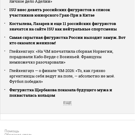
личное дело Аделии»
ISU внес девять российских фигуристов в список
участников юниорского Гран‑При в Китае
Костылева, Лазарев и еще 11 российских фигуристов
значатся на сайте ISU как нейтральные спортсмены
Самая скрытная фигуристка России выходит замуж. Вот
кто оказался женихом!
Глейхенгауз: «На ЧМ впечатлила сборная Норвегии,
порадовали Кабо‑Верде с Возиньей. Французы
немножечко разочаровали»
Глейхенгауз — о финале ЧМ‑2026: «То, как грязно
аргентинцы себя ведут на поле, — абсолютно не моё.
Футбол победил»
Фигуристка Щербакова показала будущего мужа и
похвасталась кольцом
ЕЩЕ
Помощь
Обратная связь