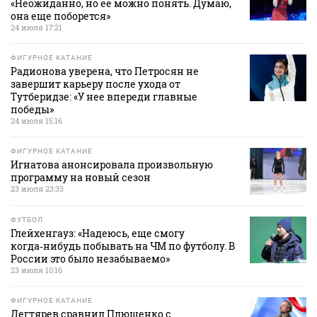
«Неожиданно, но ее можно понять. Думаю,
она еще поборется»
24 июля 17:21
ФИГУРНОЕ КАТАНИЕ
Радионова уверена, что Петросян не
завершит карьеру после ухода от
Тутберидзе: «У нее впереди главные
победы»
24 июля 15:16
ФИГУРНОЕ КАТАНИЕ
Игнатова анонсировала произвольную
программу на новый сезон
23 июля 23:33
ФУТБОЛ
Глейхенгауз: «Надеюсь, еще смогу
когда‑нибудь побывать на ЧМ по футболу. В
России это было незабываемо»
23 июля 10:16
ФИГУРНОЕ КАТАНИЕ
Дегтярев сравнил Плющенко с