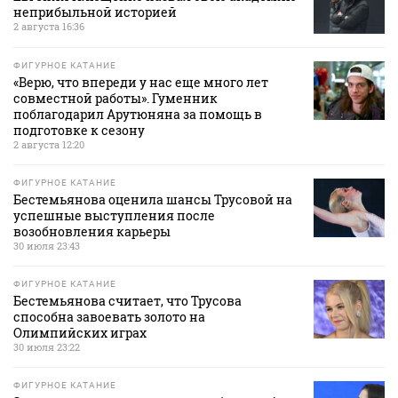
неприбыльной историей
2 августа 16:36
ФИГУРНОЕ КАТАНИЕ
«Верю, что впереди у нас еще много лет
совместной работы». Гуменник
поблагодарил Арутюняна за помощь в
подготовке к сезону
2 августа 12:20
ФИГУРНОЕ КАТАНИЕ
Бестемьянова оценила шансы Трусовой на
успешные выступления после
возобновления карьеры
30 июля 23:43
ФИГУРНОЕ КАТАНИЕ
Бестемьянова считает, что Трусова
способна завоевать золото на
Олимпийских играх
30 июля 23:22
ФИГУРНОЕ КАТАНИЕ