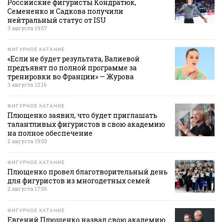
Российские фигуристы Кондратюк,
Семененко и Садкова получили
нейтральный статус от ISU
3 августа 19:57
ФИГУРНОЕ КАТАНИЕ
«Если не будет результата, Валиевой
предъявят по полной программе за
тренировки во Франции» — Журова
3 августа 12:16
ФИГУРНОЕ КАТАНИЕ
Плющенко заявил, что будет приглашать
талантливых фигуристов в свою академию
на полное обеспечение
2 августа 19:03
ФИГУРНОЕ КАТАНИЕ
Плющенко провел благотворительный день
для фигуристов из многодетных семей
2 августа 17:56
ФИГУРНОЕ КАТАНИЕ
Евгений Плющенко назвал свою академию