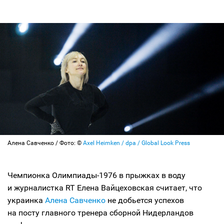
Алена Савченко / Фото: ©
Axel Heimken / dpa / Global Look Press
Чемпионка Олимпиады-1976 в прыжках в воду
и журналистка RT Елена Вайцеховская считает, что
украинка
Алена Савченко
не добьется успехов
на посту главного тренера сборной Нидерландов