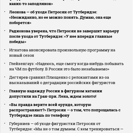
каких‑то заподлянок»
Леонова — об уходе Петросян от Тутберидзе:
«Неожиданно, но ее можно понять. Думаю, она еще
поборется»
Радионова уверена, что Петросян не завершит карьеру
после ухода от Тутберидзе: «У нее впереди главные
победы»
Игнатова анонсировала произвольную программу на
новый сезон
Глейхенгауз: «Надеюсь, еще смогу когда‑нибудь побывать
на ЧМ по футболу. В России это было незабываемо»
Дегтярев сравнил Плющенко с релокантами из‑за
высказываний о деградации российских фигуристов
Главную надежду России в фигурном катании
допустили на Гран-при. Лена, ждем золото!
«Вы правда верите всей ерунде, которую
распространяют?» Петросян — о том, что попрощалась с
Тутберидзе лишь по телефону
Губерниев — об уходе фигуристки Петросян от
Тутберидзе: «Мы не о том думаем. С кем тренироваться —