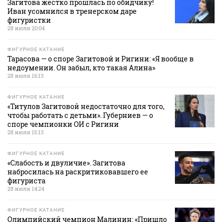
Загитова жестко прошлась по обидчику!
Иван усомнился в тренерском даре
фигуристки
28 июля 20:04
ФИГУРНОЕ КАТАНИЕ
Тарасова — о споре Загитовой и Ригини: «Я вообще в
недоумении. Он забыл, кто такая Алина»
28 июля 16:13
ФИГУРНОЕ КАТАНИЕ
«Титулов Загитовой недостаточно для того,
чтобы работать с детьми». Губерниев — о
споре чемпионки ОИ с Ригини
28 июля 15:13
ФИГУРНОЕ КАТАНИЕ
«Слабость и двуличие». Загитова
набросилась на раскритиковавшего ее
фигуриста
28 июля 14:24
ФИГУРНОЕ КАТАНИЕ
Олимпийский чемпион Малинин: «Пришло