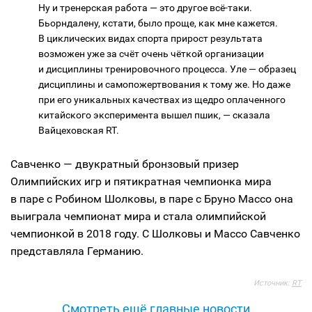
Ну и тренерская работа — это другое всё-таки.
Бьорндалену, кстати, было проще, как мне кажется.
В циклических видах спорта прирост результата
возможен уже за счёт очень чёткой организации
и дисциплины тренировочного процесса. Уле — образец
дисциплины и самопожертвования к тому же. Но даже
при его уникальных качествах из щедро оплаченного
китайского эксперимента вышел пшик, — сказала
Вайцеховская RT.
Савченко — двукратный бронзовый призер
Олимпийских игр и пятикратная чемпионка мира
в паре с Робином Шолковы, в паре с Бруно Массо она
выиграла чемпионат мира и стала олимпийской
чемпионкой в 2018 году. С Шолковы и Массо Савченко
представляла Германию.
Источник:
RT
Смотреть ещё главные новости