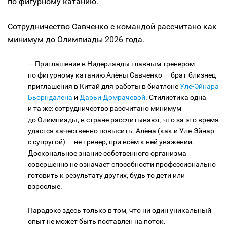
по фигурному катанию.
Сотрудничество Савченко с командой рассчитано как
минимум до Олимпиады 2026 года.
— Приглашение в Нидерланды главным тренером
по фигурному катанию Алёны Савченко — брат-близнец
приглашения в Китай для работы в биатлоне
Уле-Эйнара
Бьорндалена
и
Дарьи Домрачевой
. Стилистика одна
и та же: сотрудничество рассчитано минимум
до Олимпиады, в стране рассчитывают, что за это время
удастся качественно повысить. Алёна (как и Уле-Эйнар
с супругой) — не тренер, при всём к ней уважении.
Доскональное знание собственного организма
совершенно не означает способности профессионально
готовить к результату других, будь то дети или
взрослые.
Парадокс здесь только в том, что ни один уникальный
опыт не может быть поставлен на поток.