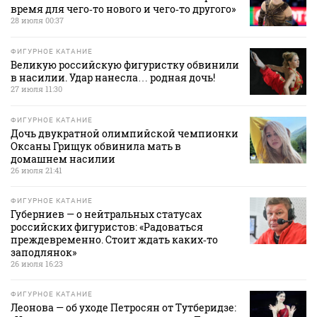
время для чего‑то нового и чего‑то другого»
28 июля 00:37
ФИГУРНОЕ КАТАНИЕ
Великую российскую фигуристку обвинили
в насилии. Удар нанесла… родная дочь!
27 июля 11:30
ФИГУРНОЕ КАТАНИЕ
Дочь двукратной олимпийской чемпионки
Оксаны Грищук обвинила мать в
домашнем насилии
26 июля 21:41
ФИГУРНОЕ КАТАНИЕ
Губерниев — о нейтральных статусах
российских фигуристов: «Радоваться
преждевременно. Стоит ждать каких‑то
заподлянок»
26 июля 16:23
ФИГУРНОЕ КАТАНИЕ
Леонова — об уходе Петросян от Тутберидзе: