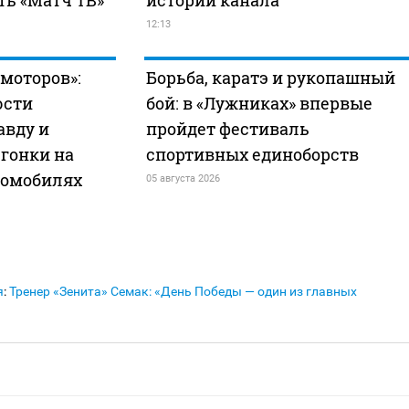
ть «Матч ТВ»
истории канала
12:13
моторов»:
Борьба, каратэ и рукопашный
юсти
бой: в «Лужниках» впервые
авду и
пройдет фестиваль
гонки на
спортивных единоборств
томобилях
05 августа 2026
я
:
Тренер «Зенита» Семак: «День Победы — один из главных