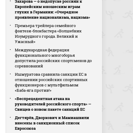
Захарова — о недопуске россиян к
Европейским юношеским играм
глухих в Германии: «Очередное
проявление национализма, нацизма»
Премьера трейлера семейного
фэнтези-блокбастера «Волшебник
Изумрудного города. Великий и
Ужасный»
Международная федерация
функционального многоборья
допустила российских спортсменов до
соревнований
Ишмуратова сравнила санкции ЕС в
отношении российских спортивных
функционеров с мультфильмом
«Баба‑яга против!»
«Беспрецедентная атака на
руководителей российского спорта» —
Свищев о новом пакете санкций ЕС
Дегтярёв, Дворкович и Мамиашвили
внесены в санкционный список
Евросоюза