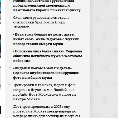
Россиянка Светлана Трусова стала
победительницей молодежного
чемпионата Европы по кайтсерфингу
Скончался руководитель отдела
статистики Sportbox.ru Игорь
Тимашев
«Дети тоже больше не хотят жить,
винят себя». Анна Седокова о жутких
последствиях смерти мужа
«Половина лица была синяя». Седокова
обвинила погибшего мужа в жестоком
избиении
«Кидался ножом в меня и детей».
Седокова опубликовала шокирующее
фото погибшего мужа
Тренировки в гамаках, падел и фан-
встреча с Ягудиным и Дзюбой: как
пройдёт Ночь Московского спорта в
центре Москвы
Дегтярев предложил в 2027 году
провести в Москве международную
конференцию для обсуждения борьбы