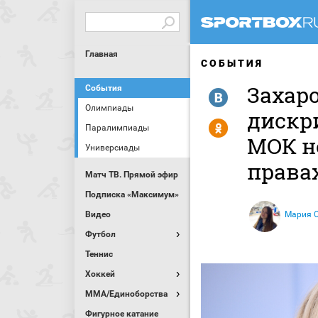
Главная
СОБЫТИЯ
Захар
События
R
Олимпиады
дискр
Y
Паралимпиады
МОК н
Универсиады
права
Матч ТВ. Прямой эфир
Подписка «Максимум»
Видео
Мария 
Футбол
Теннис
Хоккей
MMA/Единоборства
Фигурное катание