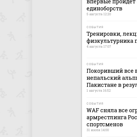
впервые пройдет
единоборств
5 августа 12:20
СОБЫТИЯ
Тренировки, лекц
физкультурника 
4 августа 17:07
СОБЫТИЯ
Покоривший все
непальский альп
Пакистане в резу
1 августа 16:52
СОБЫТИЯ
WAF сняла все ог
армрестлинга Рос
спортсменов
31 июля 14:00