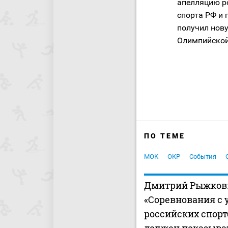
апелляцию ро
спорта РФ и 
получил нову
Олимпийской
ПО ТЕМЕ
МОК
ОКР
События
Дмитрий Рыжков
«Соревнования с 
российских спор