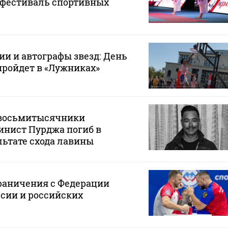
 фестиваль спортивных
ии и автографы звезд: День
пройдет в «Лужниках»
 восьмитысячники
инист Пурджа погиб в
льтате схода лавины
раничения с Федерации
сии и российских