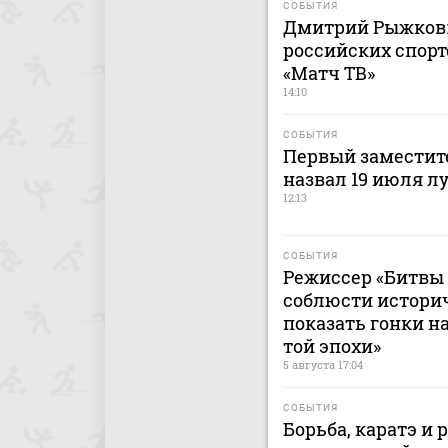
СОБЫТИЯ
Дмитрий Рыжков:
российских спор
«Матч ТВ»
14:10
СОБЫТИЯ
Первый заместит
назвал 19 июля л
12:13
СОБЫТИЯ
Режиссер «Битвы 
соблюсти истори
показать гонки н
той эпохи»
5 августа 17:04
СОБЫТИЯ
Борьба, каратэ и