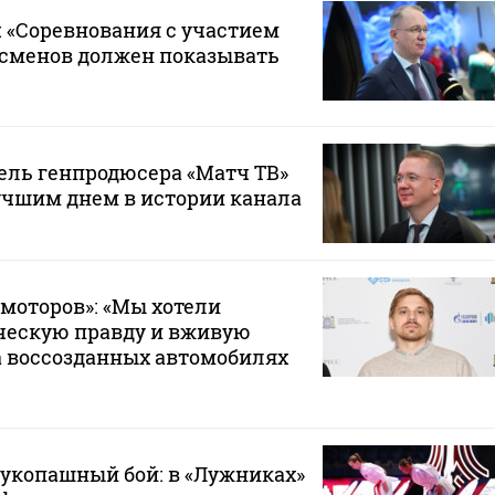
 «Соревнования с участием
тсменов должен показывать
ель генпродюсера «Матч ТВ»
учшим днем в истории канала
моторов»: «Мы хотели
ческую правду и вживую
а воссозданных автомобилях
 рукопашный бой: в «Лужниках»