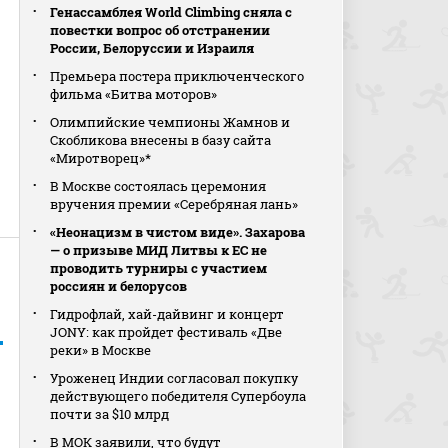
Генассамблея World Climbing сняла с
повестки вопрос об отстранении
России, Белоруссии и Израиля
Премьера постера приключенческого
фильма «Битва моторов»
Олимпийские чемпионы Жамнов и
Скобликова внесены в базу сайта
«Миротворец»*
В Москве состоялась церемония
вручения премии «Серебряная лань»
«Неонацизм в чистом виде». Захарова
— о призыве МИД Литвы к ЕС не
проводить турниры с участием
россиян и белорусов
Гидрофлай, хай-дайвинг и концерт
JONY: как пройдет фестиваль «Две
реки» в Москве
Уроженец Индии согласовал покупку
действующего победителя Супербоула
почти за $10 млрд
В МОК заявили, что будут