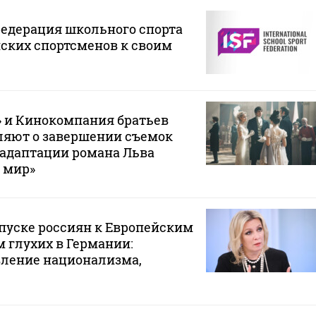
едерация школьного спорта
ских спортсменов к своим
» и Кинокомпания братьев
ляют о завершении съемок
адаптации романа Льва
и мир»
опуске россиян к Европейским
 глухих в Германии:
вление национализма,