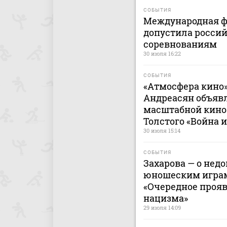
СОБЫТИЯ
Международная ф
допустила россий
соревнованиям
30 июля 16:22
СОБЫТИЯ
«Атмосфера кино
Андреасян объяв
масштабной кино
Толстого «Война 
30 июля 15:14
СОБЫТИЯ
Захарова — о нед
юношеским играм
«Очередное проя
нацизма»
29 июля 14:09