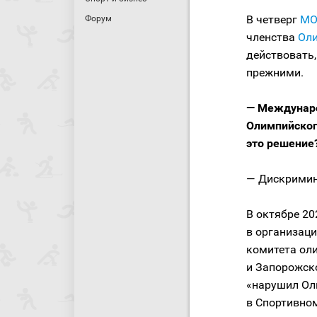
В четверг
МО
Форум
членства
Оли
действовать,
прежними.
— Междунаро
Олимпийског
это решение
— Дискримин
В октябре 2
в организаци
комитета оли
и Запорожск
«нарушил Ол
в Спортивно