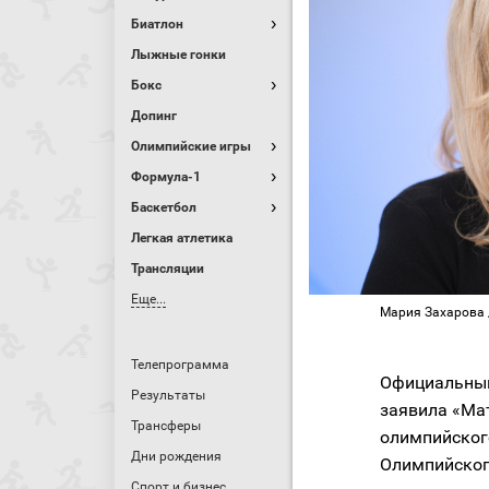
Биатлон
Лыжные гонки
Бокс
Допинг
Олимпийские игры
Формула-1
Баскетбол
Легкая атлетика
Трансляции
Еще...
Мария Захарова 
Телепрограмма
Официальный
Результаты
заявила «Ма
Трансферы
олимпийског
Дни рождения
Олимпийског
Спорт и бизнес