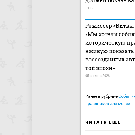
должен показыва
14:10
Режиссер «Битвы 
«Мы хотели собл
историческую пр
вживую показать 
воссозданных ав
той эпохи»
05 августа 2026
Ранее в рубрике
Событи
праздников для меня»
ЧИТАТЬ ЕЩЕ