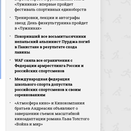
«Лужниках» впервые пройдет
фестиваль спортивных единоборств
Тренировки, лекции и автографы
звезд: День физкультурника пройдет
в «Лужниках»
Покоривший все восьмитысячники
непальский альпинист Пурджа погиб
в Пакистане в результате схода
лавины
WAF сняла все ограничения с
Федерации армрестлинга России и
российских спортсменов
Международная федерация
школьного спорта допустила
российских спортсменов к своим
соревнованиям
«Атмосфера кино» и Кинокомпания
братьев Андреасян объявляют о
завершении съемок масштабной
киноадаптации романа Льва Толстого
«Война и мир»