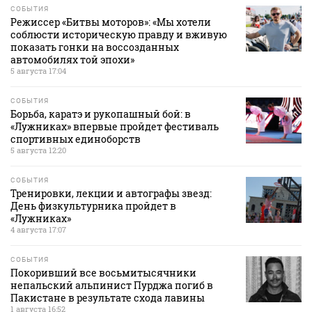
СОБЫТИЯ
Режиссер «Битвы моторов»: «Мы хотели
соблюсти историческую правду и вживую
показать гонки на воссозданных
автомобилях той эпохи»
5 августа 17:04
СОБЫТИЯ
Борьба, каратэ и рукопашный бой: в
«Лужниках» впервые пройдет фестиваль
спортивных единоборств
5 августа 12:20
СОБЫТИЯ
Тренировки, лекции и автографы звезд:
День физкультурника пройдет в
«Лужниках»
4 августа 17:07
СОБЫТИЯ
Покоривший все восьмитысячники
непальский альпинист Пурджа погиб в
Пакистане в результате схода лавины
1 августа 16:52