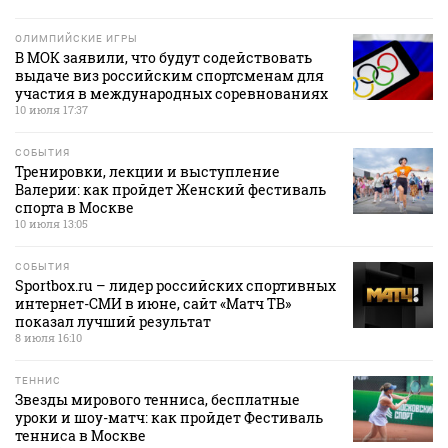
ОЛИМПИЙСКИЕ ИГРЫ
В МОК заявили, что будут содействовать
выдаче виз российским спортсменам для
участия в международных соревнованиях
10 июля 17:37
СОБЫТИЯ
Тренировки, лекции и выступление
Валерии: как пройдет Женский фестиваль
спорта в Москве
10 июля 13:05
СОБЫТИЯ
Sportbox.ru – лидер российских спортивных
интернет-СМИ в июне, сайт «Матч ТВ»
показал лучший результат
8 июля 16:10
ТЕННИС
Звезды мирового тенниса, бесплатные
уроки и шоу-матч: как пройдет Фестиваль
тенниса в Москве