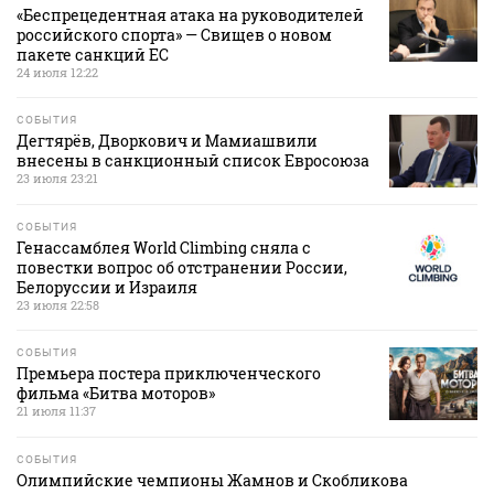
«Беспрецедентная атака на руководителей
российского спорта» — Свищев о новом
пакете санкций ЕС
24 июля 12:22
СОБЫТИЯ
Дегтярёв, Дворкович и Мамиашвили
внесены в санкционный список Евросоюза
23 июля 23:21
СОБЫТИЯ
Генассамблея World Climbing сняла с
повестки вопрос об отстранении России,
Белоруссии и Израиля
23 июля 22:58
СОБЫТИЯ
Премьера постера приключенческого
фильма «Битва моторов»
21 июля 11:37
СОБЫТИЯ
Олимпийские чемпионы Жамнов и Скобликова