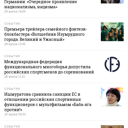
Германии: «Очередное проявление
национализма, нацизма»
29 июля 14:09
СОБЫТИЯ
Премьера трейлера семейного фэнтези-
блокбастера «Волшебник Изумрудного
города. Великий и Ужасный»
28 июля 13:05
СОБЫТИЯ
Международная федерация
функционального многоборья допустила
российских спортсменов до соревнований
28 июля 11:10
СОБЫТИЯ
Ишмуратова сравнила санкции ЕС в
отношении российских спортивных
функционеров с мультфильмом «Баба‑яга
против!»
25 июля 09:33
СОБЫТИЯ