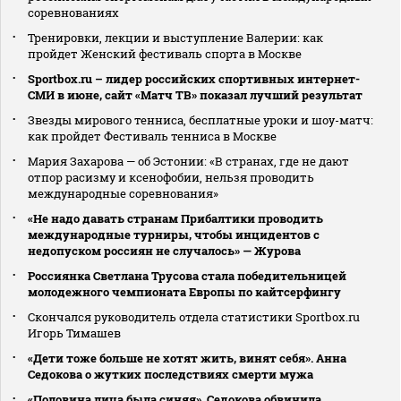
соревнованиях
Тренировки, лекции и выступление Валерии: как
пройдет Женский фестиваль спорта в Москве
Sportbox.ru – лидер российских спортивных интернет-
СМИ в июне, сайт «Матч ТВ» показал лучший результат
Звезды мирового тенниса, бесплатные уроки и шоу-матч:
как пройдет Фестиваль тенниса в Москве
Мария Захарова — об Эстонии: «В странах, где не дают
отпор расизму и ксенофобии, нельзя проводить
международные соревнования»
«Не надо давать странам Прибалтики проводить
международные турниры, чтобы инцидентов с
недопуском россиян не случалось» — Журова
Россиянка Светлана Трусова стала победительницей
молодежного чемпионата Европы по кайтсерфингу
Скончался руководитель отдела статистики Sportbox.ru
Игорь Тимашев
«Дети тоже больше не хотят жить, винят себя». Анна
Седокова о жутких последствиях смерти мужа
«Половина лица была синяя». Седокова обвинила