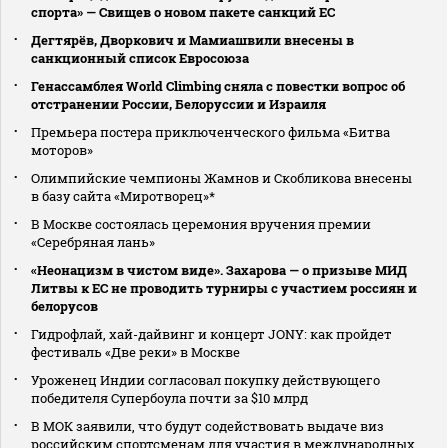
спорта» — Свищев о новом пакете санкций ЕС
Дегтярёв, Дворкович и Мамиашвили внесены в
санкционный список Евросоюза
Генассамблея World Climbing сняла с повестки вопрос об
отстранении России, Белоруссии и Израиля
Премьера постера приключенческого фильма «Битва
моторов»
Олимпийские чемпионы Жамнов и Скобликова внесены
в базу сайта «Миротворец»*
В Москве состоялась церемония вручения премии
«Серебряная лань»
«Неонацизм в чистом виде». Захарова — о призыве МИД
Литвы к ЕС не проводить турниры с участием россиян и
белорусов
Гидрофлай, хай-дайвинг и концерт JONY: как пройдет
фестиваль «Две реки» в Москве
Уроженец Индии согласовал покупку действующего
победителя Супербоула почти за $10 млрд
В МОК заявили, что будут содействовать выдаче виз
российским спортсменам для участия в международных