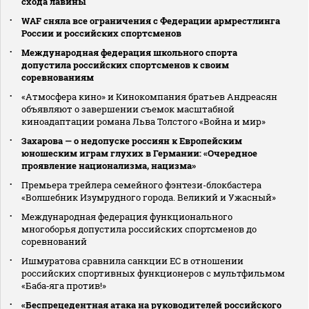
схода лавины
WAF сняла все ограничения с Федерации армрестлинга
России и российских спортсменов
Международная федерация школьного спорта
допустила российских спортсменов к своим
соревнованиям
«Атмосфера кино» и Кинокомпания братьев Андреасян
объявляют о завершении съемок масштабной
киноадаптации романа Льва Толстого «Война и мир»
Захарова — о недопуске россиян к Европейским
юношеским играм глухих в Германии: «Очередное
проявление национализма, нацизма»
Премьера трейлера семейного фэнтези-блокбастера
«Волшебник Изумрудного города. Великий и Ужасный»
Международная федерация функционального
многоборья допустила российских спортсменов до
соревнований
Ишмуратова сравнила санкции ЕС в отношении
российских спортивных функционеров с мультфильмом
«Баба‑яга против!»
«Беспрецедентная атака на руководителей российского