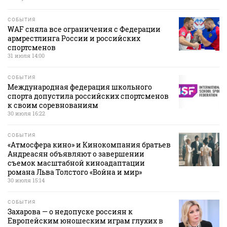
СОБЫТИЯ
WAF сняла все ограничения с Федерации
армрестлинга России и российских
спортсменов
31 июля 14:00
СОБЫТИЯ
Международная федерация школьного
спорта допустила российских спортсменов
к своим соревнованиям
30 июля 16:22
СОБЫТИЯ
«Атмосфера кино» и Кинокомпания братьев
Андреасян объявляют о завершении
съемок масштабной киноадаптации
романа Льва Толстого «Война и мир»
30 июля 15:14
СОБЫТИЯ
Захарова — о недопуске россиян к
Европейским юношеским играм глухих в