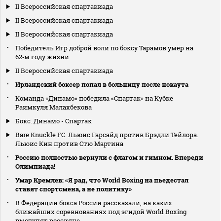
II Всероссийская спартакиада
II Всероссийская спартакиада
II Всероссийская спартакиада
Победитель Игр доброй воли по боксу Тарамов умер на
62‑м году жизни
II Всероссийская спартакиада
Ирландский боксер попал в больницу после нокаута
Команда «Динамо» победила «Спартак» на Кубке
Раимкуля Малахбекова
Бокс. Динамо - Спартак
Bare Knuckle FC. Льюис Гарсайд против Брэдли Тейлора.
Льюис Кин против Стю Мартина
Россию полностью вернули с флагом и гимном. Впереди
Олимпиада!
Умар Кремлев: «Я рад, что World Boxing на пьедестал
ставят спортсмена, а не политику»
В Федерации бокса России рассказали, на каких
ближайших соревнованиях под эгидой World Boxing
выступят россияне