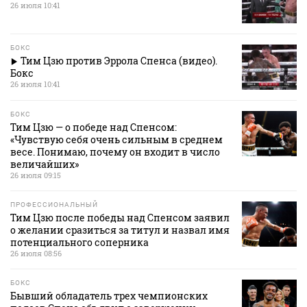
26 июля 10:41
БОКС
Тим Цзю против Эррола Спенса (видео).
Бокс
26 июля 10:41
БОКС
Тим Цзю — о победе над Спенсом:
«Чувствую себя очень сильным в среднем
весе. Понимаю, почему он входит в число
величайших»
26 июля 09:15
ПРОФЕССИОНАЛЬНЫЙ
Тим Цзю после победы над Спенсом заявил
о желании сразиться за титул и назвал имя
потенциального соперника
26 июля 08:56
БОКС
Бывший обладатель трех чемпионских