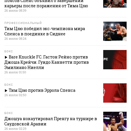
поясов Спенс объявил о завершении
карьеры после поражения от Тима Цзю
26 июля 08:39
ПРОФЕССИОНАЛЬНЫЙ
Тим Цзю победил экс‑чемпиона мира
Спенса в поединке в Сиднее
26 июля 08:24
БОКС
Bare Knuckle FC. Гастон Рейно против
Джоша Крейчи. Гуидо Каннетти против
Эмилиано Ниелли
26 июля 01:50
БОКС
Тим Цзю против Эррола Спенса
26 июля 02:50
БОКС
Джошуа нокаутировал Пренгу на турнире в
Саудовской Аравии
26 июля 02:29