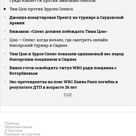
Гуидо Каннетти против Эмилиано Ниелли
Тим Цзю против Эррола Спенса
Джошуа нокаутировал Пренгу на турнире в Саудовской
Аравии
Бижамов: «Спенс должен побеждать Тима Цзю»
Цзю — Спенс: когда начало, где смотреть онлайн
боксерский турнир в Сиднее
Тим Цзю и Эррол Спенс показали одинаковый вес перед
боксерским поединком в Сиднее
Бивол готов освободить титул WBO ради поединка с
Бетербиевым
Экс‑претендентка на пояс WBC Ханна Рапп погибла в
результате ДТП в возрасте 26 лет
ЕЩЕ
Помощь
Обратная связь
О портале
Реклама на портале