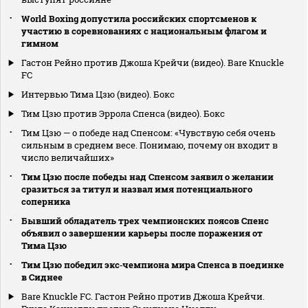
World Boxing допустила российских спортсменов к
участию в соревнованиях с национальным флагом и
гимном
Гастон Рейно против Джоша Крейчи (видео). Bare Knuckle
FC
Интервью Тима Цзю (видео). Бокс
Тим Цзю против Эррола Спенса (видео). Бокс
Тим Цзю — о победе над Спенсом: «Чувствую себя очень
сильным в среднем весе. Понимаю, почему он входит в
число величайших»
Тим Цзю после победы над Спенсом заявил о желании
сразиться за титул и назвал имя потенциального
соперника
Бывший обладатель трех чемпионских поясов Спенс
объявил о завершении карьеры после поражения от
Тима Цзю
Тим Цзю победил экс‑чемпиона мира Спенса в поединке
в Сиднее
Bare Knuckle FC. Гастон Рейно против Джоша Крейчи.