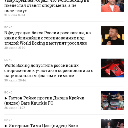
Умар Кремлев: «Я рад, что World Boxing на
пьедестал ставят спортсмена, а не
политику»
31 июля 09:14
БОКС
В Федерации бокса России рассказали, на
каких ближайших соревнованиях под
эгидой World Boxing выступят россияне
30 июля 21:10
БОКС
World Boxing допустила российских
спортсменов к участию в соревнованиях с
национальным флагом и гимном
30 июля 20:44
БОКС
Гастон Рейно против Джоша Крейчи
(видео). Bare Knuckle FC
26 июля 11:27
БОКС
Интервью Тима Цзю (видео). Бокс