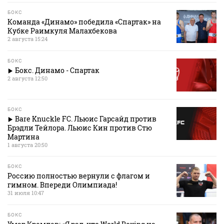
БОКС
Команда «Динамо» победила «Спартак» на
Кубке Раимкуля Малахбекова
2 августа 15:24
БОКС
Бокс. Динамо - Спартак
2 августа 12:50
БОКС
Bare Knuckle FC. Льюис Гарсайд против
Брэдли Тейлора. Льюис Кин против Стю
Мартина
1 августа 20:50
БОКС
Россию полностью вернули с флагом и
гимном. Впереди Олимпиада!
31 июля 10:47
БОКС