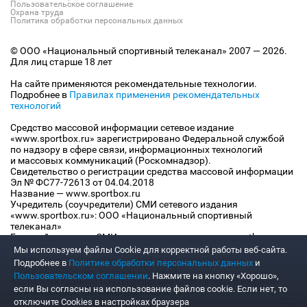
Пользовательское соглашение
Охрана труда
Политика обработки персональных данных
© ООО «Национальный спортивный телеканал» 2007 — 2026.
Для лиц старше 18 лет
На сайте применяются рекомендательные технологии.
Подробнее в
Правилах применения рекомендательных
технологий
Средство массовой информации сетевое издание
«www.sportbox.ru» зарегистрировано Федеральной службой
по надзору в сфере связи, информационных технологий
и массовых коммуникаций (Роскомнадзор).
Свидетельство о регистрации средства массовой информации
Эл № ФС77-72613 от 04.04.2018
Название — www.sportbox.ru
Учредитель (соучредители) СМИ сетевого издания
«www.sportbox.ru»: ООО «Национальный спортивный
телеканал»
Главный редактор СМИ сетевого издания «www.sportbox.ru»:
Конов В.А.
Мы используем файлы Сookie для корректной работы веб-сайта.
Номер телефона редакции СМИ сетевого издания
Подробнее в
Политике обработки персональных данных
и
«www.sportbox.ru»: +7 (495) 653 8419
Пользовательском соглашении
. Нажмите на кнопку «Хорошо»,
Адрес электронной почты редакции СМИ сетевого издания
если Вы согласны на использование файлов cookie. Если нет, то
«www.sportbox.ru»: editor@sportbox.ru
отключите Cookies в настройках браузера