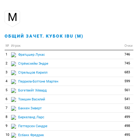
33
8
8
Визензартер Марион
М
34
7
7
Кадуриш Ирене
35
6
6
Кривонос Анна
36
5
5
Чжан Чжаохань
ОБЩИЙ ЗАЧЕТ. КУБОК IBU (М)
37
4
4
Купфнер Симона
№
Игрок
Очки
38
3
3
Лайтфут Аманда
1
746
Фратцшер Лукас
39
2
2
Гроссман Хейли
2
745
Стрёмсхейм Эндре
40
1
1
Рунгальдьер Алексия
3
683
Стрельцов Кирилл
41
0
0
Блаженич Ника
4
599
Перрила-Боттоне Мартен
42
0
0
Ди Лалло Сабин
5
561
Богетвейт Хёвард
43
0
0
Дмитренко Валерия
6
541
Томшин Василий
44
0
0
Дюрингер Рамона
7
532
Баккен Зиверт
45
0
0
Ирвин Дидра
8
499
Биркеланд Ларс
46
0
0
Козица Аника
9
498
Петтерсен Синдре
47
0
0
Котрус Ана Лариса
10
495
Есбакк Фредрик