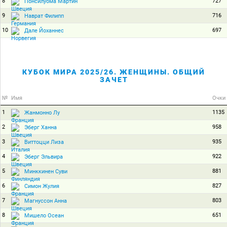
8
727
Понсилуома Мартин
9
716
Наврат Филипп
10
697
Дале Йоханнес
КУБОК МИРА 2025/26. ЖЕНЩИНЫ. ОБЩИЙ
ЗАЧЕТ
№
Имя
Очки
1
1135
Жанмонно Лу
2
958
Эберг Ханна
3
935
Виттоцци Лиза
4
922
Эберг Эльвира
5
881
Минккинен Суви
6
827
Симон Жулия
7
803
Магнуссон Анна
8
651
Мишело Осеан