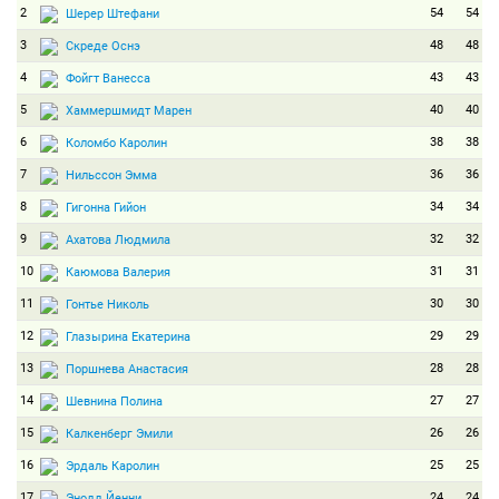
2
54
54
Шерер Штефани
3
48
48
Скреде Оснэ
4
43
43
Фойгт Ванесса
5
40
40
Хаммершмидт Марен
6
38
38
Коломбо Каролин
7
36
36
Нильссон Эмма
8
34
34
Гигонна Гийон
9
32
32
Ахатова Людмила
10
31
31
Каюмова Валерия
11
30
30
Гонтье Николь
12
29
29
Глазырина Екатерина
13
28
28
Поршнева Анастасия
14
27
27
Шевнина Полина
15
26
26
Калкенберг Эмили
16
25
25
Эрдаль Каролин
17
24
24
Энодд Йенни