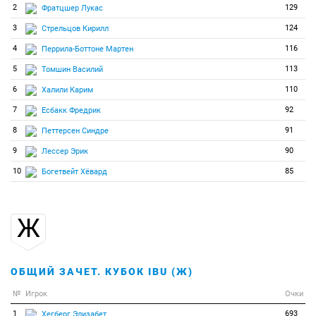
2
129
Фратцшер Лукас
3
124
Стрельцов Кирилл
4
116
Перрила-Боттоне Мартен
5
113
Томшин Василий
6
110
Халили Карим
7
92
Есбакк Фредрик
8
91
Петтерсен Синдре
9
90
Лессер Эрик
10
85
Богетвейт Хёвард
Ж
ОБЩИЙ ЗАЧЕТ. КУБОК IBU (Ж)
№
Игрок
Очки
1
693
Хегберг Элизабет