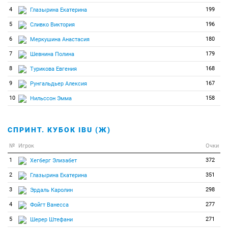
4
199
Глазырина Екатерина
5
196
Сливко Виктория
6
180
Меркушина Анастасия
7
179
Шевнина Полина
8
168
Турикова Евгения
9
167
Рунгальдьер Алексия
10
158
Нильссон Эмма
СПРИНТ. КУБОК IBU (Ж)
№
Игрок
Очки
1
372
Хегберг Элизабет
2
351
Глазырина Екатерина
3
298
Эрдаль Каролин
4
277
Фойгт Ванесса
5
271
Шерер Штефани