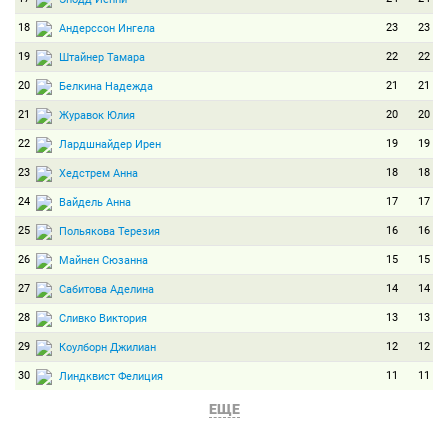
18
23
23
Андерссон Ингела
19
22
22
Штайнер Тамара
20
21
21
Белкина Надежда
21
20
20
Журавок Юлия
22
19
19
Лардшнайдер Ирен
23
18
18
Хедстрем Анна
24
17
17
Вайдель Анна
25
16
16
Польякова Терезия
26
15
15
Майнен Сюзанна
27
14
14
Сабитова Аделина
28
13
13
Сливко Виктория
29
12
12
Коулборн Джилиан
30
11
11
Линдквист Фелиция
31
10
10
Гиленко Алла
ЕЩЕ
32
9
9
Абрамова Ольга