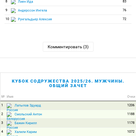
8
83
Лиен Ида
9
76
Андерссон Ингела
10
72
Рунгальдьер Алексия
Комментировать (3)
КУБОК СОДРУЖЕСТВА 2025/26. МУЖЧИНЫ.
ОБЩИЙ ЗАЧЕТ
№
Имя
Очки
1
1206
Латыпов Эдуард
2
1188
Смольский Антон
3
1178
Бажин Кирилл
4
1072
Халили Карим