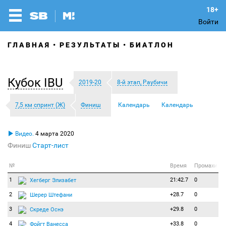
Войти
ГЛАВНАЯ
РЕЗУЛЬТАТЫ
БИАТЛОН
Кубок IBU
2019-20
8-й этап, Раубичи
7,5 км спринт (Ж)
Финиш
Календарь
Календарь
Видео.
4 марта 2020
Финиш
Старт-лист
№
Время
Промахи
1
21:42.7
0
Хегберг Элизабет
2
+28.7
0
Шерер Штефани
3
+29.8
0
Скреде Оснэ
4
+33.8
0
Фойгт Ванесса