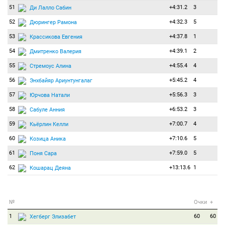
51
+4:31.2
3
Ди Лалло Сабин
52
+4:32.3
5
Дюрингер Рамона
53
+4:37.8
1
Крассикова Евгения
54
+4:39.1
2
Дмитренко Валерия
55
+4:55.4
4
Стремоус Алина
56
+5:45.2
4
Энхбайяр Ариунтунгалаг
57
+5:56.3
3
Юрчова Натали
58
+6:53.2
3
Сабуле Анния
59
+7:00.7
4
Кьёрлин Келли
60
+7:10.6
5
Козица Аника
61
+7:59.0
5
Поня Сара
62
+13:13.6
1
Кошарац Деяна
№
Очки
+
1
60
60
Хегберг Элизабет