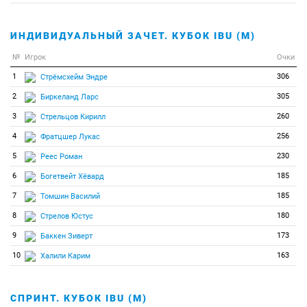
48
0
0
Кошарац Деяна
49
0
0
Крассикова Евгения
ИНДИВИДУАЛЬНЫЙ ЗАЧЕТ. КУБОК IBU (М)
50
0
0
Кьёрлин Келли
№
Игрок
Очки
51
0
0
Лундстрем Аманда
1
306
Стрёмсхейм Эндре
52
0
0
Меер-Руж Ладина
2
305
Биркеланд Ларс
53
0
0
Поня Сара
3
260
Стрельцов Кирилл
54
0
0
Сабуле Анния
4
256
Фратцшер Лукас
55
0
0
Смерчякова Анета
5
230
Реес Роман
56
0
0
Стремоус Алина
6
185
Богетвейт Хёвард
57
0
0
Ткадлецова Анна
7
185
Томшин Василий
58
0
0
Хартвегер Фабьен
8
180
Стрелов Юстус
59
0
0
Чэнь Хунжу
9
173
Баккен Зиверт
60
0
0
Шнайдер София
10
163
Халили Карим
61
0
0
Энхбайяр Ариунтунгалаг
62
0
0
Юрчова Натали
СПРИНТ. КУБОК IBU (М)