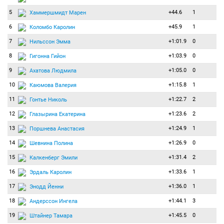
5
+44.6
1
Хаммершмидт Марен
6
+45.9
1
Коломбо Каролин
7
+1:01.9
0
Нильссон Эмма
8
+1:03.9
0
Гигонна Гийон
9
+1:05.0
0
Ахатова Людмила
10
+1:15.8
1
Каюмова Валерия
11
+1:22.7
2
Гонтье Николь
12
+1:23.6
2
Глазырина Екатерина
13
+1:24.9
1
Поршнева Анастасия
14
+1:26.9
0
Шевнина Полина
15
+1:31.4
2
Калкенберг Эмили
16
+1:33.6
1
Эрдаль Каролин
17
+1:36.0
1
Энодд Йенни
18
+1:44.1
3
Андерссон Ингела
19
+1:45.5
0
Штайнер Тамара