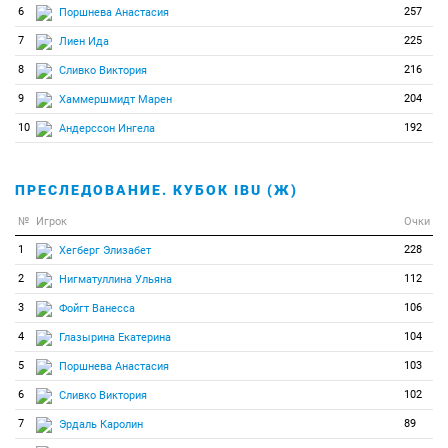
6
257
Поршнева Анастасия
7
225
Лиен Ида
8
216
Сливко Виктория
9
204
Хаммершмидт Марен
10
192
Андерссон Ингела
ПРЕСЛЕДОВАНИЕ. КУБОК IBU (Ж)
№
Игрок
Очки
1
228
Хегберг Элизабет
2
112
Нигматуллина Ульяна
3
106
Фойгт Ванесса
4
104
Глазырина Екатерина
5
103
Поршнева Анастасия
6
102
Сливко Виктория
7
89
Эрдаль Каролин