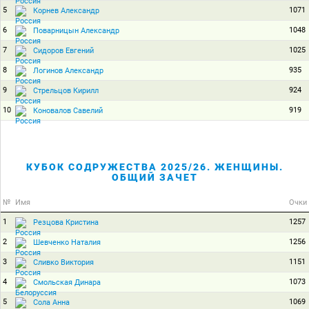
5
1071
Корнев Александр
6
1048
Поварницын Александр
7
1025
Сидоров Евгений
8
935
Логинов Александр
9
924
Стрельцов Кирилл
10
919
Коновалов Савелий
КУБОК СОДРУЖЕСТВА 2025/26. ЖЕНЩИНЫ.
ОБЩИЙ ЗАЧЕТ
№
Имя
Очки
1
1257
Резцова Кристина
2
1256
Шевченко Наталия
3
1151
Сливко Виктория
4
1073
Смольская Динара
5
1069
Сола Анна