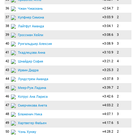
36
+2:54.7
2
Чжан Чжаохань
37
+3:03.9
2
Купфнер Симона
38
+3:04.1
2
Лайтфут Аманда
39
+3:08.6
3
Гроссман Хейли
40
+3:08.9
3
Рунгальдьер Алексия
41
+3:10.9
2
Ткадлецова Анна
42
+3:21.2
4
Шнайдер София
43
+3:25.3
2
Ирвин Дидра
44
+3:37.8
3
Лундстрем Аманда
45
+3:39.7
2
Меер-Руж Ладина
46
+3:42.6
2
Котрус Ана Лариса
47
+4:03.2
2
Смерчякова Анета
48
+4:07.1
3
Блаженич Ника
49
+4:17.6
5
Хартвегер Фабьен
50
+4:28.2
2
Чэнь Хунжу