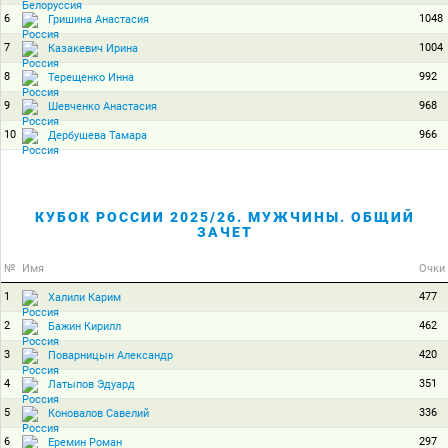
6
1048
Гришина Анастасия
7
1004
Казакевич Ирина
8
992
Терещенко Инна
9
968
Шевченко Анастасия
10
966
Дербушева Тамара
КУБОК РОССИИ 2025/26. МУЖЧИНЫ. ОБЩИЙ
ЗАЧЕТ
№
Имя
Очки
1
477
Халили Карим
2
462
Бажин Кирилл
3
420
Поварницын Александр
4
351
Латыпов Эдуард
5
336
Коновалов Савелий
6
297
Еремин Роман