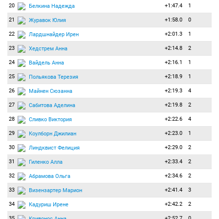
20
+1:47.4
1
Белкина Надежда
21
+1:58.0
0
Журавок Юлия
22
+2:01.3
1
Лардшнайдер Ирен
23
+2:14.8
2
Хедстрем Анна
24
+2:16.1
1
Вайдель Анна
25
+2:18.9
1
Польякова Терезия
26
+2:19.3
4
Майнен Сюзанна
27
+2:19.8
2
Сабитова Аделина
28
+2:22.6
4
Сливко Виктория
29
+2:23.0
1
Коулборн Джилиан
30
+2:29.0
2
Линдквист Фелиция
31
+2:33.4
2
Гиленко Алла
32
+2:34.6
2
Абрамова Ольга
33
+2:41.4
3
Визензартер Марион
34
+2:42.2
2
Кадуриш Ирене
35
+2:52.7
0
Кривонос Анна