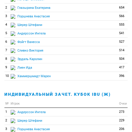
2
654
Глазырина Екатерина
3
566
Поршнева Анастасия
4
555
Шерер Штефани
5
541
Андерссон Ингела
6
527
Фойгт Ванесса
7
514
Сливко Виктория
8
504
Эрдаль Каролин
9
417
Лиен Ида
10
396
Хаммершмидт Марен
ИНДИВИДУАЛЬНЫЙ ЗАЧЕТ. КУБОК IBU (Ж)
№
Игрок
Очки
1
273
Андерссон Ингела
2
229
Шерер Штефани
3
206
Поршнева Анастасия