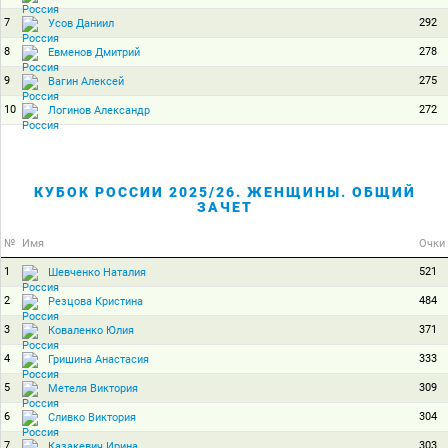
7
292
Усов Даниил
8
278
Евменов Дмитрий
9
275
Вагин Алексей
10
272
Логинов Александр
КУБОК РОССИИ 2025/26. ЖЕНЩИНЫ. ОБЩИЙ
ЗАЧЕТ
№
Имя
Очки
1
521
Шевченко Наталия
2
484
Резцова Кристина
3
371
Коваленко Юлия
4
333
Гришина Анастасия
5
309
Метеля Виктория
6
304
Сливко Виктория
7
303
Казакевич Ирина