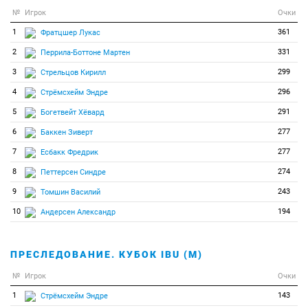
№
Игрок
Очки
1
361
Фратцшер Лукас
2
331
Перрила-Боттоне Мартен
3
299
Стрельцов Кирилл
4
296
Стрёмсхейм Эндре
5
291
Богетвейт Хёвард
6
277
Баккен Зиверт
7
277
Есбакк Фредрик
8
274
Петтерсен Синдре
9
243
Томшин Василий
10
194
Андерсен Александр
ПРЕСЛЕДОВАНИЕ. КУБОК IBU (М)
№
Игрок
Очки
1
143
Стрёмсхейм Эндре