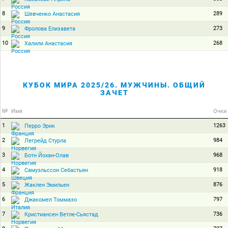
8
289
Шевченко Анастасия
9
273
Фролова Елизавета
10
268
Халили Анастасия
КУБОК МИРА 2025/26. МУЖЧИНЫ. ОБЩИЙ
ЗАЧЕТ
№
Имя
Очки
1
1263
Перро Эрик
2
984
Легрейд Стурла
3
968
Ботн Йохан-Олав
4
918
Самуэльссон Себастьян
5
876
Жаклен Эмильен
6
797
Джакомел Томмазо
7
736
Кристиансен Ветле-Сьястад