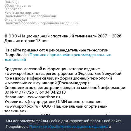
Помощь
Обратная связь
О портале
Реклама на портале
Пользовательское соглашение
Охрана труда
Политика обработки персональных данных
© ООО «Национальный спортивный телеканал» 2007 — 2026.
Для лиц старше 18 лет
На сайте применяются рекомендательные технологии.
Подробнее в
Правилах применения рекомендательных
технологий
Средство массовой информации сетевое издание
«www.sportbox.ru» зарегистрировано Федеральной службой
по надзору в сфере связи, информационных технологий
и массовых коммуникаций (Роскомнадзор).
Свидетельство о регистрации средства массовой информации
Эл № ФС77-72613 от 04.04.2018
Название — www.sportbox.ru
Учредитель (соучредители) СМИ сетевого издания
«www.sportbox.ru»: ООО «Национальный спортивный
телеканал»
Главный редактор СМИ сетевого издания «www.sportbox.ru»:
Конов В.А.
Мы используем файлы Сookie для корректной работы веб-сайта.
Номер телефона редакции СМИ сетевого издания
Подробнее в
Политике обработки персональных данных
и
«www.sportbox.ru»: +7 (495) 653 8419