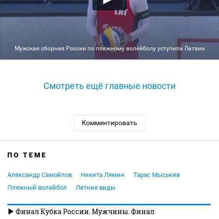
Мужская сборная России по пляжному волейболу уступила Латвии
Смотреть ещё главные новости
Комментировать
ПО ТЕМЕ
Александр Самойлов
Никита Лямин
Тарас Мыськив
Пляжный волейбол
Летние виды
Финал Кубка России. Мужчины. Финал