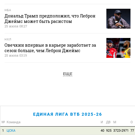
НБА
Дональд Трамп предположил, что Леброн
Джеймс может быть расистом
25 июля 08:27
НХЛ
Овечкин впервые в карьере заработает за
сезон больше, чем Леброн Джеймс
25 июля 03:19
ЕЩЕ
ЕДИНАЯ ЛИГА ВТБ 2025-26
№
Команда
И
ДВ
М
О
1
ЦСКА
40
925
3723-2971
77