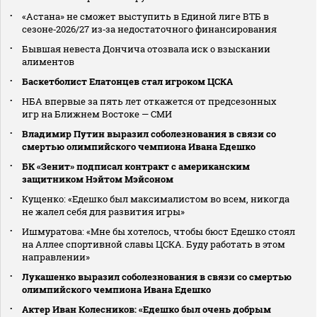
«Астана» не сможет выступить в Единой лиге ВТБ в
сезоне‑2026/27 из‑за недостаточного финансирования
Бывшая невеста Дончича отозвала иск о взыскании
алиментов
Баскетболист Елатонцев стал игроком ЦСКА
НБА впервые за пять лет откажется от предсезонных
игр на Ближнем Востоке — СМИ
Владимир Путин выразил соболезнования в связи со
смертью олимпийского чемпиона Ивана Едешко
БК «Зенит» подписал контракт с американским
защитником Нэйтом Мэйсоном
Кущенко: «Едешко был максималистом во всем, никогда
не жалел себя для развития игры»
Ишмуратова: «Мне бы хотелось, чтобы бюст Едешко стоял
на Аллее спортивной славы ЦСКА. Буду работать в этом
направлении»
Лукашенко выразил соболезнования в связи со смертью
олимпийского чемпиона Ивана Едешко
Актер Иван Колесников: «Едешко был очень добрым