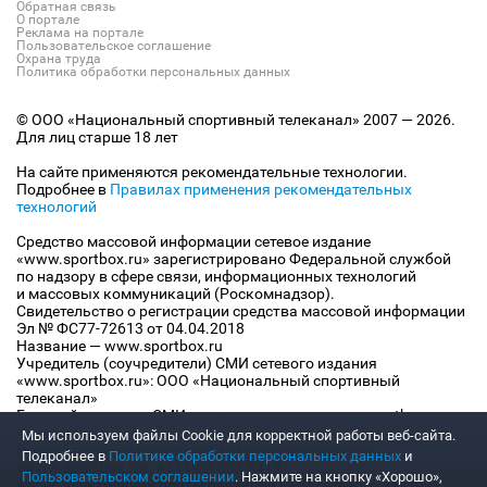
Обратная связь
О портале
Реклама на портале
Пользовательское соглашение
Охрана труда
Политика обработки персональных данных
© ООО «Национальный спортивный телеканал» 2007 — 2026.
Для лиц старше 18 лет
На сайте применяются рекомендательные технологии.
Подробнее в
Правилах применения рекомендательных
технологий
Средство массовой информации сетевое издание
«www.sportbox.ru» зарегистрировано Федеральной службой
по надзору в сфере связи, информационных технологий
и массовых коммуникаций (Роскомнадзор).
Свидетельство о регистрации средства массовой информации
Эл № ФС77-72613 от 04.04.2018
Название — www.sportbox.ru
Учредитель (соучредители) СМИ сетевого издания
«www.sportbox.ru»: ООО «Национальный спортивный
телеканал»
Главный редактор СМИ сетевого издания «www.sportbox.ru»:
Конов В.А.
Мы используем файлы Сookie для корректной работы веб-сайта.
Номер телефона редакции СМИ сетевого издания
Подробнее в
Политике обработки персональных данных
и
«www.sportbox.ru»: +7 (495) 653 8419
Пользовательском соглашении
. Нажмите на кнопку «Хорошо»,
Адрес электронной почты редакции СМИ сетевого издания