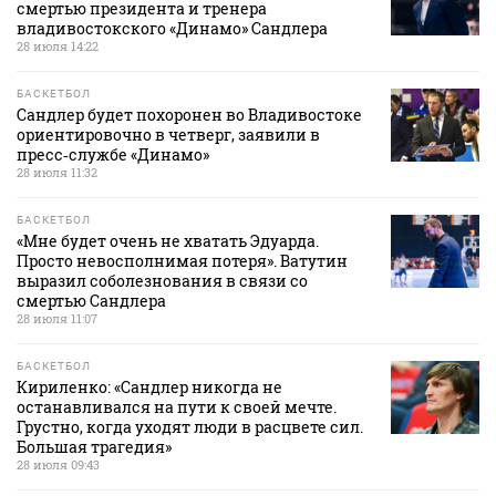
смертью президента и тренера
владивостокского «Динамо» Сандлера
28 июля 14:22
БАСКЕТБОЛ
Сандлер будет похоронен во Владивостоке
ориентировочно в четверг, заявили в
пресс‑службе «Динамо»
28 июля 11:32
БАСКЕТБОЛ
«Мне будет очень не хватать Эдуарда.
Просто невосполнимая потеря». Ватутин
выразил соболезнования в связи со
смертью Сандлера
28 июля 11:07
БАСКЕТБОЛ
Кириленко: «Сандлер никогда не
останавливался на пути к своей мечте.
Грустно, когда уходят люди в расцвете сил.
Большая трагедия»
28 июля 09:43