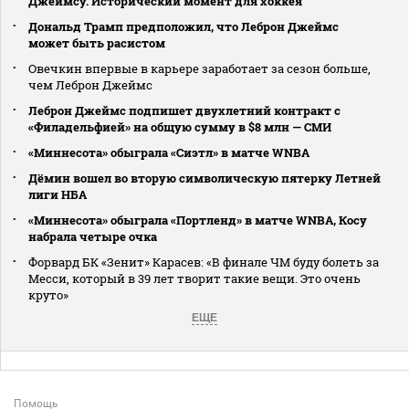
Джеймсу. Исторический момент для хоккея
Дональд Трамп предположил, что Леброн Джеймс
может быть расистом
Овечкин впервые в карьере заработает за сезон больше,
чем Леброн Джеймс
Леброн Джеймс подпишет двухлетний контракт с
«Филадельфией» на общую сумму в $8 млн — СМИ
«Миннесота» обыграла «Сиэтл» в матче WNBA
Дёмин вошел во вторую символическую пятерку Летней
лиги НБА
«Миннесота» обыграла «Портленд» в матче WNBA, Косу
набрала четыре очка
Форвард БК «Зенит» Карасев: «В финале ЧМ буду болеть за
Месси, который в 39 лет творит такие вещи. Это очень
круто»
ЕЩЕ
Помощь