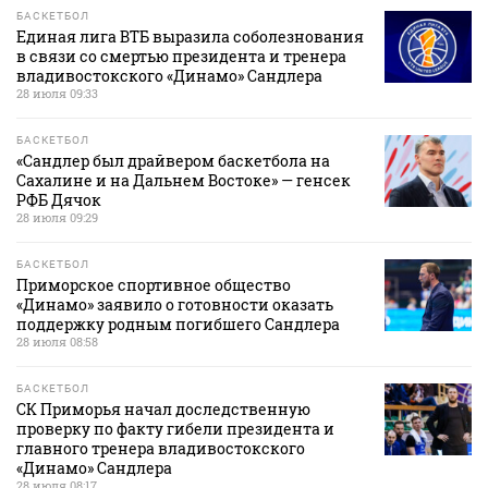
БАСКЕТБОЛ
Единая лига ВТБ выразила соболезнования
в связи со смертью президента и тренера
владивостокского «Динамо» Сандлера
28 июля 09:33
БАСКЕТБОЛ
«Сандлер был драйвером баскетбола на
Сахалине и на Дальнем Востоке» — генсек
РФБ Дячок
28 июля 09:29
БАСКЕТБОЛ
Приморское спортивное общество
«Динамо» заявило о готовности оказать
поддержку родным погибшего Сандлера
28 июля 08:58
БАСКЕТБОЛ
СК Приморья начал доследственную
проверку по факту гибели президента и
главного тренера владивостокского
«Динамо» Сандлера
28 июля 08:17