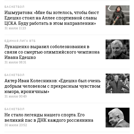
БАСКЕТБОЛ
Ишмуратова: «Мне бы хотелось, чтобы бюст
Едешко стоял на Аллее спортивной славы
ЦСКА. Буду работать в этом направлении»
31 июля 11:23
ЕДИНАЯ ЛИГА ВТБ
Лукашенко выразил соболезнования в
связи со смертью олимпийского чемпиона
Ивана Едешко
31 июля 08:31
БАСКЕТБОЛ
Актер Иван Колесников: «Едешко был очень
добрым человеком с прекрасным чувством
юмора, ироничным»
31 июля 00:49
БАСКЕТБОЛ
Не стало легенды нашего спорта. Его
великий пас в ДНК каждого россиянина
30 июля 23:52