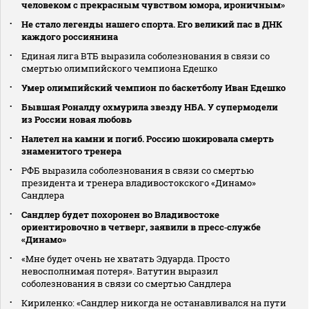
человеком с прекрасным чувством юмора, ироничным»
Не стало легенды нашего спорта. Его великий пас в ДНК
каждого россиянина
Единая лига ВТБ выразила соболезнования в связи со
смертью олимпийского чемпиона Едешко
Умер олимпийский чемпион по баскетболу Иван Едешко
Бывшая Роналду охмурила звезду НБА. У супермодели
из России новая любовь
Налетел на камни и погиб. Россию шокировала смерть
знаменитого тренера
РФБ выразила соболезнования в связи со смертью
президента и тренера владивостокского «Динамо»
Сандлера
Сандлер будет похоронен во Владивостоке
ориентировочно в четверг, заявили в пресс‑службе
«Динамо»
«Мне будет очень не хватать Эдуарда. Просто
невосполнимая потеря». Ватутин выразил
соболезнования в связи со смертью Сандлера
Кириленко: «Сандлер никогда не останавливался на пути