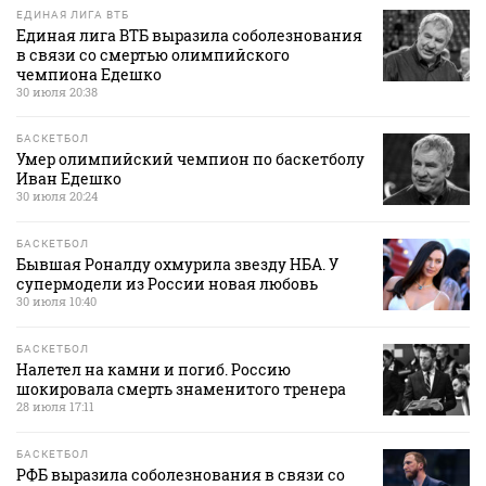
ЕДИНАЯ ЛИГА ВТБ
Единая лига ВТБ выразила соболезнования
в связи со смертью олимпийского
чемпиона Едешко
30 июля 20:38
БАСКЕТБОЛ
Умер олимпийский чемпион по баскетболу
Иван Едешко
30 июля 20:24
БАСКЕТБОЛ
Бывшая Роналду охмурила звезду НБА. У
супермодели из России новая любовь
30 июля 10:40
БАСКЕТБОЛ
Налетел на камни и погиб. Россию
шокировала смерть знаменитого тренера
28 июля 17:11
БАСКЕТБОЛ
РФБ выразила соболезнования в связи со