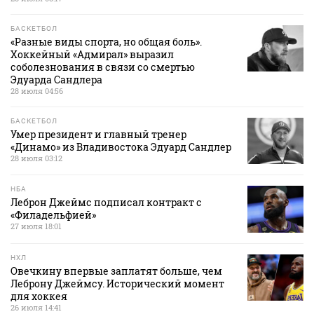
БАСКЕТБОЛ
«Разные виды спорта, но общая боль».
Хоккейный «Адмирал» выразил
соболезнования в связи со смертью
Эдуарда Сандлера
28 июля 04:56
БАСКЕТБОЛ
Умер президент и главный тренер
«Динамо» из Владивостока Эдуард Сандлер
28 июля 03:12
НБА
Леброн Джеймс подписал контракт с
«Филадельфией»
27 июля 18:01
НХЛ
Овечкину впервые заплатят больше, чем
Леброну Джеймсу. Исторический момент
для хоккея
26 июля 14:41