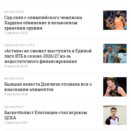
БАСКЕТБОЛ
Суд снял с олимпийского чемпиона
Хардена обвинение в незаконном
хранении оружия
7 августа 22:01
ЕДИНАЯ ЛИГА ВТБ
«Астана» не сможет выступить в Единой
лиге ВТБ в сезоне‑2026/27 из‑за
недостаточного финансирования
6 августа 16:16
БАСКЕТБОЛ
Бывшая невеста Дончича отозвала иск о
взыскании алиментов
5 августа 03:32
БАСКЕТБОЛ
Баскетболист Елатонцев стал игроком
ЦСКА
1 августа 10:10