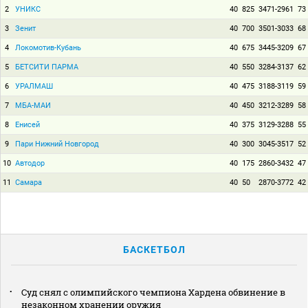
2
УНИКС
40
825
3471-2961
73
3
Зенит
40
700
3501-3033
68
4
Локомотив-Кубань
40
675
3445-3209
67
5
БЕТСИТИ ПАРМА
40
550
3284-3137
62
6
УРАЛМАШ
40
475
3188-3119
59
7
МБА-МАИ
40
450
3212-3289
58
8
Енисей
40
375
3129-3288
55
9
Пари Нижний Новгород
40
300
3045-3517
52
10
Автодор
40
175
2860-3432
47
11
Самара
40
50
2870-3772
42
БАСКЕТБОЛ
Суд снял с олимпийского чемпиона Хардена обвинение в
незаконном хранении оружия