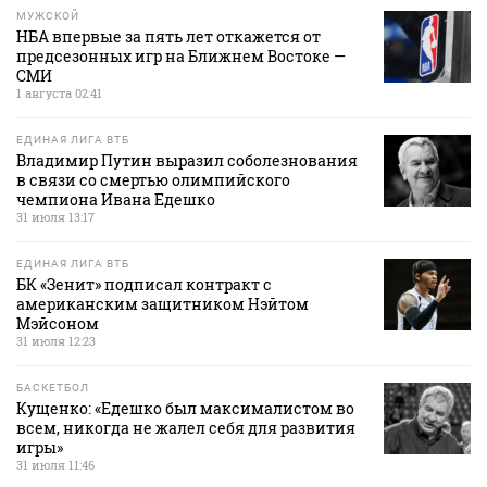
МУЖСКОЙ
НБА впервые за пять лет откажется от
предсезонных игр на Ближнем Востоке —
СМИ
1 августа 02:41
ЕДИНАЯ ЛИГА ВТБ
Владимир Путин выразил соболезнования
в связи со смертью олимпийского
чемпиона Ивана Едешко
31 июля 13:17
ЕДИНАЯ ЛИГА ВТБ
БК «Зенит» подписал контракт с
американским защитником Нэйтом
Мэйсоном
31 июля 12:23
БАСКЕТБОЛ
Кущенко: «Едешко был максималистом во
всем, никогда не жалел себя для развития
игры»
31 июля 11:46