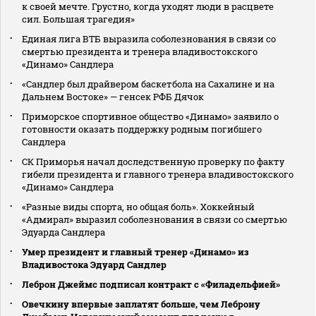
к своей мечте. Грустно, когда уходят люди в расцвете
сил. Большая трагедия»
Единая лига ВТБ выразила соболезнования в связи со
смертью президента и тренера владивостокского
«Динамо» Сандлера
«Сандлер был драйвером баскетбола на Сахалине и на
Дальнем Востоке» — генсек РФБ Дячок
Приморское спортивное общество «Динамо» заявило о
готовности оказать поддержку родным погибшего
Сандлера
СК Приморья начал доследственную проверку по факту
гибели президента и главного тренера владивостокского
«Динамо» Сандлера
«Разные виды спорта, но общая боль». Хоккейный
«Адмирал» выразил соболезнования в связи со смертью
Эдуарда Сандлера
Умер президент и главный тренер «Динамо» из
Владивостока Эдуард Сандлер
Леброн Джеймс подписал контракт с «Филадельфией»
Овечкину впервые заплатят больше, чем Леброну