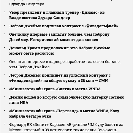
Эдуарда Сандлера
Умер президент и главный тренер «Динамо» из
Владивостока Эдуард Сандлер
Леброн Джеймс подписал контракт с «Филадельфией»
Овечкину впервые заплатят больше, чем Леброну
Джеймсу. Исторический момент для хоккея
Дональд Трамп предположил, что Леброн Джеймс
может быть расистом
Овечкин впервые в карьере заработает за сезон больше,
чем Леброн Джеймс
Леброн Джеймс подпишет двухлетний контракт с
«Филадельфией» на общую сумму в $8 млн — СМИ
«Миннесота» обыграла «Сиэтл» в матче WNBA
Дёмин вошел во вторую символическую пятерку Летней
лиги НБА
«Миннесота» обыграла «Портленд» в матче WNBA, Косу
набрала четыре очка
Форвард БК «Зенит» Карасев: «В финале ЧМ буду болеть за
Месси, который в 39 лет творит такие вещи. Это очень