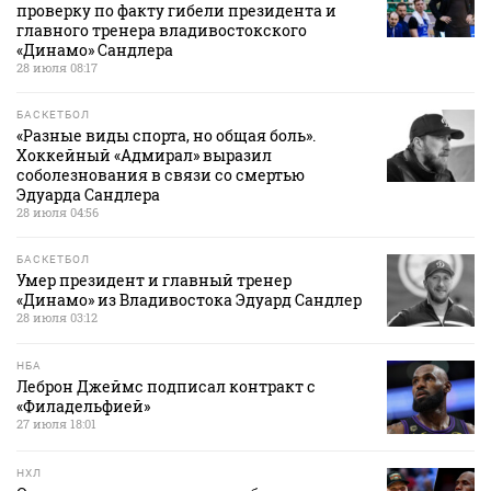
проверку по факту гибели президента и
главного тренера владивостокского
«Динамо» Сандлера
28 июля 08:17
БАСКЕТБОЛ
«Разные виды спорта, но общая боль».
Хоккейный «Адмирал» выразил
соболезнования в связи со смертью
Эдуарда Сандлера
28 июля 04:56
БАСКЕТБОЛ
Умер президент и главный тренер
«Динамо» из Владивостока Эдуард Сандлер
28 июля 03:12
НБА
Леброн Джеймс подписал контракт с
«Филадельфией»
27 июля 18:01
НХЛ