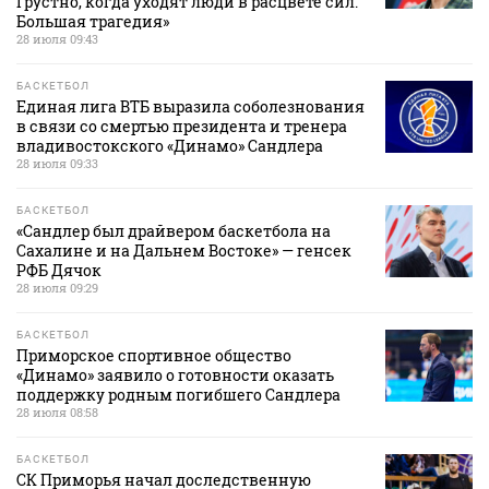
Грустно, когда уходят люди в расцвете сил.
Большая трагедия»
28 июля 09:43
БАСКЕТБОЛ
Единая лига ВТБ выразила соболезнования
в связи со смертью президента и тренера
владивостокского «Динамо» Сандлера
28 июля 09:33
БАСКЕТБОЛ
«Сандлер был драйвером баскетбола на
Сахалине и на Дальнем Востоке» — генсек
РФБ Дячок
28 июля 09:29
БАСКЕТБОЛ
Приморское спортивное общество
«Динамо» заявило о готовности оказать
поддержку родным погибшего Сандлера
28 июля 08:58
БАСКЕТБОЛ
СК Приморья начал доследственную