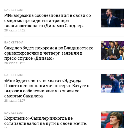
БАСКЕТБОЛ
РФБ выразила соболезнования в связи со
смертью президента и тренера
владивостокского «Динамо» Сандлера
28 июля 14:22
БАСКЕТБОЛ
Сандлер будет похоронен во Владивостоке
ориентировочно в четверг, заявили в
пресс‑службе «Динамо»
28 июля 11:32
БАСКЕТБОЛ
«Мне будет очень не хватать Эдуарда.
Просто невосполнимая потеря». Ватутин
выразил соболезнования в связи со
смертью Сандлера
28 июля 11:07
БАСКЕТБОЛ
Кириленко: «Сандлер никогда не
останавливался на пути к своей мечте.