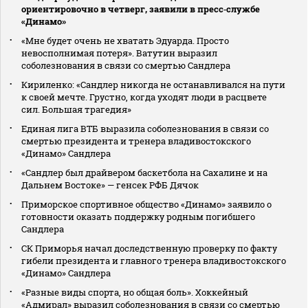
ориентировочно в четверг, заявили в пресс‑службе
«Динамо»
«Мне будет очень не хватать Эдуарда. Просто
невосполнимая потеря». Ватутин выразил
соболезнования в связи со смертью Сандлера
Кириленко: «Сандлер никогда не останавливался на пути
к своей мечте. Грустно, когда уходят люди в расцвете
сил. Большая трагедия»
Единая лига ВТБ выразила соболезнования в связи со
смертью президента и тренера владивостокского
«Динамо» Сандлера
«Сандлер был драйвером баскетбола на Сахалине и на
Дальнем Востоке» — генсек РФБ Дячок
Приморское спортивное общество «Динамо» заявило о
готовности оказать поддержку родным погибшего
Сандлера
СК Приморья начал доследственную проверку по факту
гибели президента и главного тренера владивостокского
«Динамо» Сандлера
«Разные виды спорта, но общая боль». Хоккейный
«Адмирал» выразил соболезнования в связи со смертью