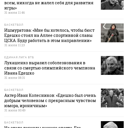
всем, никогда не жалел себя для развития
игры»
31 июля 11:46
БАСКЕТБОЛ
Ишмуратова: «Мне бы хотелось, чтобы бюст
Едешко стоял на Аллее спортивной славы
ЦСКА. Буду работать в этом направлении»
31 июля 11:23
ЕДИНАЯ ЛИГА ВТБ
Лукашенко выразил соболезнования в
связи со смертью олимпийского чемпиона
Ивана Едешко
31 июля 08:31
БАСКЕТБОЛ
Актер Иван Колесников: «Едешко был очень
добрым человеком с прекрасным чувством
юмора, ироничным»
31 июля 00:49
БАСКЕТБОЛ
Не стало легенды нашего спорта. Его