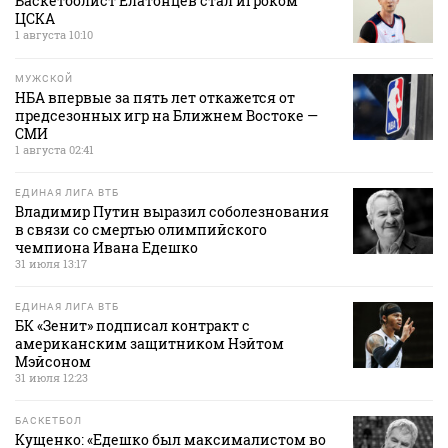
Баскетболист Елатонцев стал игроком
ЦСКА
1 августа 10:10
МУЖСКОЙ
НБА впервые за пять лет откажется от
предсезонных игр на Ближнем Востоке —
СМИ
1 августа 02:41
ЕДИНАЯ ЛИГА ВТБ
Владимир Путин выразил соболезнования
в связи со смертью олимпийского
чемпиона Ивана Едешко
31 июля 13:17
ЕДИНАЯ ЛИГА ВТБ
БК «Зенит» подписал контракт с
американским защитником Нэйтом
Мэйсоном
31 июля 12:23
БАСКЕТБОЛ
Кущенко: «Едешко был максималистом во