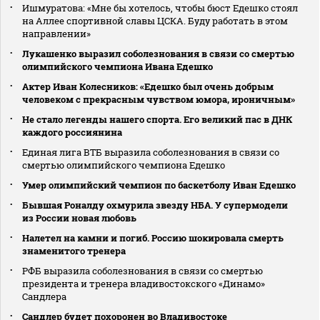
Ишмуратова: «Мне бы хотелось, чтобы бюст Едешко стоял
на Аллее спортивной славы ЦСКА. Буду работать в этом
направлении»
Лукашенко выразил соболезнования в связи со смертью
олимпийского чемпиона Ивана Едешко
Актер Иван Колесников: «Едешко был очень добрым
человеком с прекрасным чувством юмора, ироничным»
Не стало легенды нашего спорта. Его великий пас в ДНК
каждого россиянина
Единая лига ВТБ выразила соболезнования в связи со
смертью олимпийского чемпиона Едешко
Умер олимпийский чемпион по баскетболу Иван Едешко
Бывшая Роналду охмурила звезду НБА. У супермодели
из России новая любовь
Налетел на камни и погиб. Россию шокировала смерть
знаменитого тренера
РФБ выразила соболезнования в связи со смертью
президента и тренера владивостокского «Динамо»
Сандлера
Сандлер будет похоронен во Владивостоке