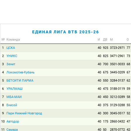
ЕДИНАЯ ЛИГА ВТБ 2025-26
№
Команда
И
ДВ
М
О
1
ЦСКА
40
925
3723-2971
77
2
УНИКС
40
825
3471-2961
73
3
Зенит
40
700
3501-3033
68
4
Локомотив-Кубань
40
675
3445-3209
67
5
БЕТСИТИ ПАРМА
40
550
3284-3137
62
6
УРАЛМАШ
40
475
3188-3119
59
7
МБА-МАИ
40
450
3212-3289
58
8
Енисей
40
375
3129-3288
55
9
Пари Нижний Новгород
40
300
3045-3517
52
10
Автодор
40
175
2860-3432
47
11
Самара
40
50
2870-3772
42