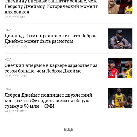
Овечкину впервые заплатят больше, чем
Леброну Джеймсу. Исторический момент
для хоккея
26 июля 14:41
НБА
Дональд Трамп предположил, что Леброн
Джеймс может быть расистом
25 июля 08:27
НХЛ
Овечкин впервые в карьере заработает за
сезон больше, чем Леброн Джеймс
25 июля 03:19
НБА
Леброн Джеймс подпишет двухлетний
контракт с «Филадельфией» на общую
сумму в $8 млн — СМИ
24 июля 18:59
ЕЩЕ