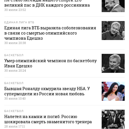
великий пас в ДНК каждого россиянина
30 июля 23:52
ЕДИНАЯ ЛИГА ВТБ
Единая лига ВТБ выразила соболезнования
в связи со смертью олимпийского
чемпиона Едешко
30 июля 20:38
БАСКЕТБОЛ
Умер олимпийский чемпион по баскетболу
Иван Едешко
30 июля 20:24
БАСКЕТБОЛ
Бывшая Роналду охмурила звезду НБА. У
супермодели из России новая любовь
30 июля 10:40
БАСКЕТБОЛ
Налетел на камни и погиб. Россию
шокировала смерть знаменитого тренера
28 июля 17:11