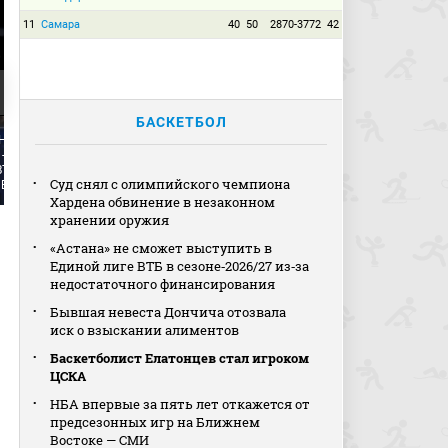
11
Самара
40
50
2870-3772
42
БАСКЕТБОЛ
Карданахишвили забивает
Далтон и Бако забив
Невелса (видео).
сверху (видео). Зенит -
сверху (видео). Зенит -
 - Уралмаш. Единая
Уралмаш. Единая лига ВТБ.
Уралмаш. Единая лига
ВТБ. 1/4 финала. 1-й
1/4 финала. 1-й матч.
1/4 финала. 1-й матч.
Суд снял с олимпийского чемпиона
 Баскетбол
Баскетбол
Баскетбол
Хардена обвинение в незаконном
хранении оружия
«Астана» не сможет выступить в
Единой лиге ВТБ в сезоне‑2026/27 из‑за
недостаточного финансирования
Бывшая невеста Дончича отозвала
иск о взыскании алиментов
Баскетболист Елатонцев стал игроком
ЦСКА
НБА впервые за пять лет откажется от
предсезонных игр на Ближнем
Востоке — СМИ