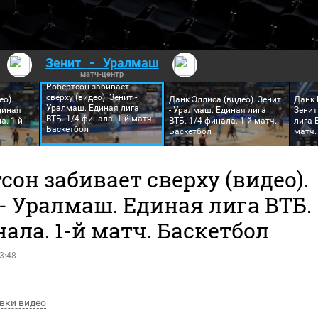
Зенит
-
Уралмаш
матч-центр
Робертсон забивает
сверху (видео). Зенит -
о).
Данк Эллиса (видео). Зенит
Данк 
Уралмаш. Единая лига
диная
- Уралмаш. Единая лига
Зенит
ВТБ. 1/4 финала. 1-й матч.
а. 1-й
ВТБ. 1/4 финала. 1-й матч.
лига 
Баскетбол
Баскетбол
матч.
сон забивает сверху (видео).
- Уралмаш. Единая лига ВТБ.
нала. 1-й матч. Баскетбол
3:48
вки видео