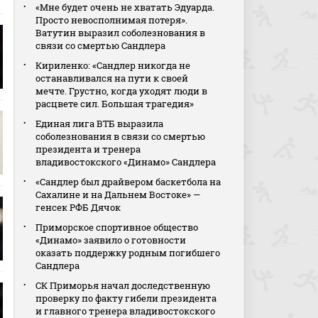
«Мне будет очень не хватать Эдуарда.
Просто невосполнимая потеря».
Ватутин выразил соболезнования в
связи со смертью Сандлера
Кириленко: «Сандлер никогда не
останавливался на пути к своей
мечте. Грустно, когда уходят люди в
расцвете сил. Большая трагедия»
Единая лига ВТБ выразила
соболезнования в связи со смертью
президента и тренера
владивостокского «Динамо» Сандлера
«Сандлер был драйвером баскетбола на
Сахалине и на Дальнем Востоке» —
генсек РФБ Дячок
Приморское спортивное общество
«Динамо» заявило о готовности
оказать поддержку родным погибшего
Сандлера
СК Приморья начал доследственную
проверку по факту гибели президента
и главного тренера владивостокского