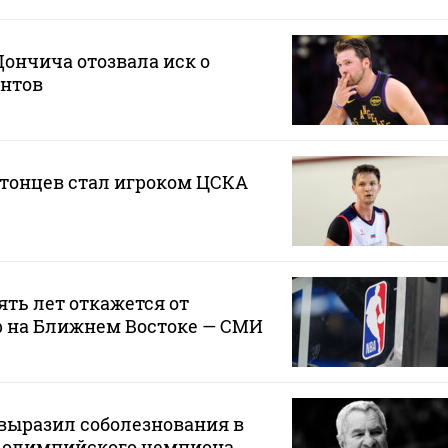
ончича отозвала иск о
нтов
атонцев стал игроком ЦСКА
ять лет откажется от
р на Ближнем Востоке — СМИ
выразил соболезнования в
ю олимпийского чемпиона