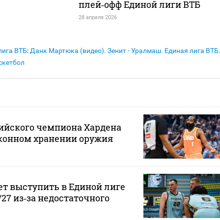
плей‑офф Единой лиги ВТБ
28 апреля 2026
лига ВТБ
:
Данк Мартюка (видео). Зенит - Уралмаш. Единая лига ВТБ
аскетбол
ийского чемпиона Хардена
аконном хранении оружия
ет выступить в Единой лиге
/27 из‑за недостаточного