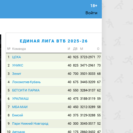
Войти
ЕДИНАЯ ЛИГА ВТБ 2025-26
№
Команда
И
ДВ
М
О
1
ЦСКА
40
925
3723-2971
77
2
УНИКС
40
825
3471-2961
73
3
Зенит
40
700
3501-3033
68
4
Локомотив-Кубань
40
675
3445-3209
67
5
БЕТСИТИ ПАРМА
40
550
3284-3137
62
6
УРАЛМАШ
40
475
3188-3119
59
7
МБА-МАИ
40
450
3212-3289
58
8
Енисей
40
375
3129-3288
55
9
Пари Нижний Новгород
40
300
3045-3517
52
10
Автодор
40
175
2860-3432
47