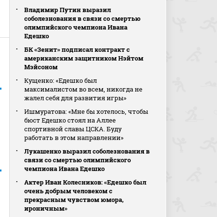
Владимир Путин выразил
соболезнования в связи со смертью
олимпийского чемпиона Ивана
Едешко
БК «Зенит» подписал контракт с
американским защитником Нэйтом
Мэйсоном
Кущенко: «Едешко был
максималистом во всем, никогда не
жалел себя для развития игры»
Ишмуратова: «Мне бы хотелось, чтобы
бюст Едешко стоял на Аллее
спортивной славы ЦСКА. Буду
работать в этом направлении»
Лукашенко выразил соболезнования в
связи со смертью олимпийского
чемпиона Ивана Едешко
Актер Иван Колесников: «Едешко был
очень добрым человеком с
прекрасным чувством юмора,
ироничным»