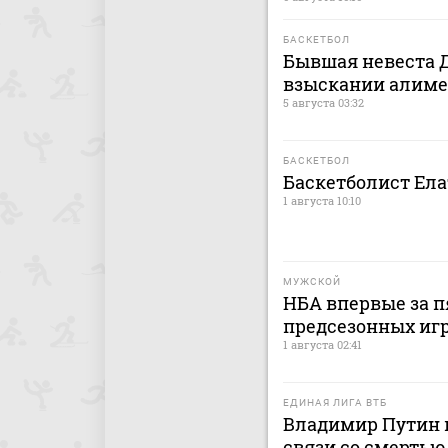
БАСКЕТБОЛ
Бывшая невеста Д
взыскании алиме
5 августа 03:32
БАСКЕТБОЛ
Баскетболист Ел
1 августа 10:10
МУЖСКОЙ
НБА впервые за п
предсезонных иг
1 августа 02:41
ЕДИНАЯ ЛИГА ВТБ
Владимир Путин 
связи со смерть