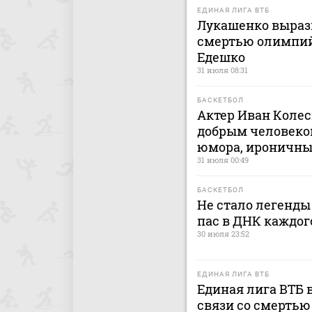
ЕДИНАЯ ЛИГА ВТБ
Лукашенко вырази
смертью олимпий
Едешко
31 июля 08:31
БАСКЕТБОЛ
Актер Иван Колес
добрым человеко
юмора, ироничн
31 июля 00:49
БАСКЕТБОЛ
Не стало легенды
пас в ДНК каждог
30 июля 23:52
ЕДИНАЯ ЛИГА ВТБ
Единая лига ВТБ 
связи со смерть