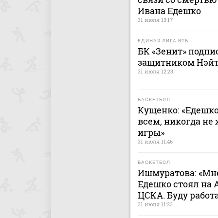
Ивана Едешко
31 июля 13:17
ЕДИНАЯ ЛИГА ВТБ
БК «Зенит» подпи
защитником Нэй
31 июля 12:23
БАСКЕТБОЛ
Кущенко: «Едешк
всем, никогда не
игры»
31 июля 11:46
БАСКЕТБОЛ
Ишмуратова: «Мне
Едешко стоял на 
ЦСКА. Буду работ
31 июля 11:23