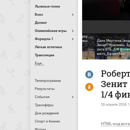
Лыжные гонки
Бокс
Допинг
Олимпийские игры
Бако вновь забил сверху
Формула-1
(видео). Зенит - Уралмаш.
Данк Мартюка (виде
нит - Уралмаш. Единая
Единая лига ВТБ. 1/4
Зенит - Уралмаш. Е
Легкая атлетика
а ВТБ. 1/4 финала. 1-й
финала. 1-й матч.
лига ВТБ. 1/4 финал
тч
Баскетбол
матч. Баскетбол
Трансляции
Еще...
Роберт
R
Зенит 
Телепрограмма
Y
Результаты
1/4 фи
События
26 апреля 2026 1
Трансферы
Дни рождения
Спорт и бизнес
HTML-код вста
Форум