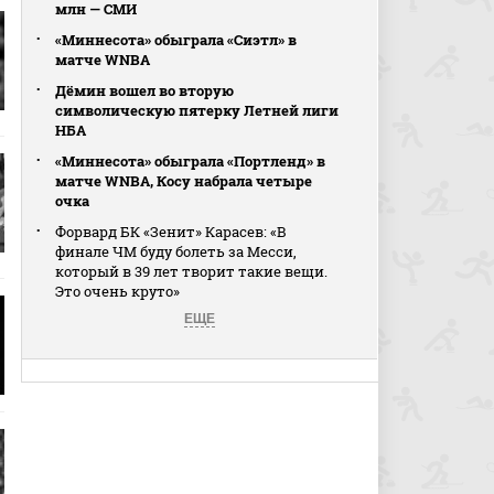
млн — СМИ
«Миннесота» обыграла «Сиэтл» в
матче WNBA
Дёмин вошел во вторую
символическую пятерку Летней лиги
НБА
«Миннесота» обыграла «Портленд» в
матче WNBA, Косу набрала четыре
очка
Форвард БК «Зенит» Карасев: «В
финале ЧМ буду болеть за Месси,
который в 39 лет творит такие вещи.
Это очень круто»
ЕЩЕ