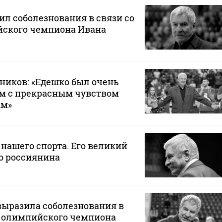
л соболезнования в связи со
ского чемпиона Ивана
ников: «Едешко был очень
м с прекрасным чувством
ым»
 нашего спорта. Его великий
о россиянина
выразила соболезнования в
ю олимпийского чемпиона