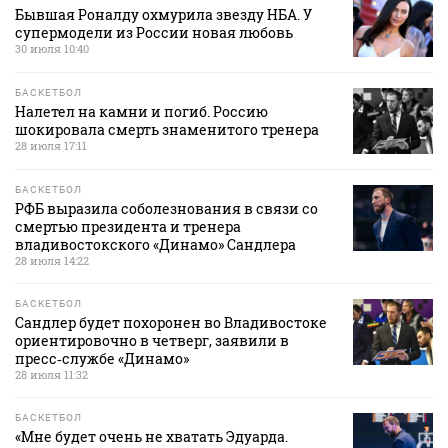
Бывшая Роналду охмурила звезду НБА. У
супермодели из России новая любовь
30 июля 10:40
БАСКЕТБОЛ
Налетел на камни и погиб. Россию
шокировала смерть знаменитого тренера
28 июля 17:11
БАСКЕТБОЛ
РФБ выразила соболезнования в связи со
смертью президента и тренера
владивостокского «Динамо» Сандлера
28 июля 14:22
БАСКЕТБОЛ
Сандлер будет похоронен во Владивостоке
ориентировочно в четверг, заявили в
пресс‑службе «Динамо»
28 июля 11:32
БАСКЕТБОЛ
«Мне будет очень не хватать Эдуарда.