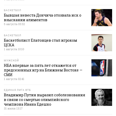
БАСКЕТБОЛ
Бывшая невеста Дончича отозвала иск о
взыскании алиментов
5 августа 03:32
БАСКЕТБОЛ
Баскетболист Елатонцев стал игроком
ЦСКА
1 августа 10:10
МУЖСКОЙ
НБА впервые за пять лет откажется от
предсезонных игр на Ближнем Востоке —
СМИ
1 августа 02:41
ЕДИНАЯ ЛИГА ВТБ
Владимир Путин выразил соболезнования
в связи со смертью олимпийского
чемпиона Ивана Едешко
31 июля 13:17