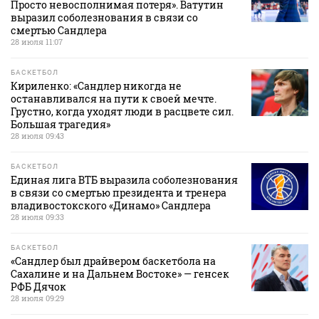
Просто невосполнимая потеря». Ватутин
выразил соболезнования в связи со
смертью Сандлера
28 июля 11:07
БАСКЕТБОЛ
Кириленко: «Сандлер никогда не
останавливался на пути к своей мечте.
Грустно, когда уходят люди в расцвете сил.
Большая трагедия»
28 июля 09:43
БАСКЕТБОЛ
Единая лига ВТБ выразила соболезнования
в связи со смертью президента и тренера
владивостокского «Динамо» Сандлера
28 июля 09:33
БАСКЕТБОЛ
«Сандлер был драйвером баскетбола на
Сахалине и на Дальнем Востоке» — генсек
РФБ Дячок
28 июля 09:29