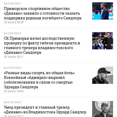
БАСКЕТБОЛ
Приморское спортивное общество
«Динамо» заявило о готовности оказать
поддержку родным погибшего Сандлера
28 июля 08:58
БАСКЕТБОЛ
СК Приморья начал доследственную
проверку по факту гибели президента и
главного тренера владивостокского
«Динамо» Сандлера
28 июля 08:17
БАСКЕТБОЛ
«Разные виды спорта, но общая боль».
Хоккейный «Адмирал» выразил
соболезнования в связи со смертью
Эдуарда Сандлера
28 июля 04:56
БАСКЕТБОЛ
Умер президент и главный тренер
«Динамо» из Владивостока Эдуард Сандлер
28 июля 03:12