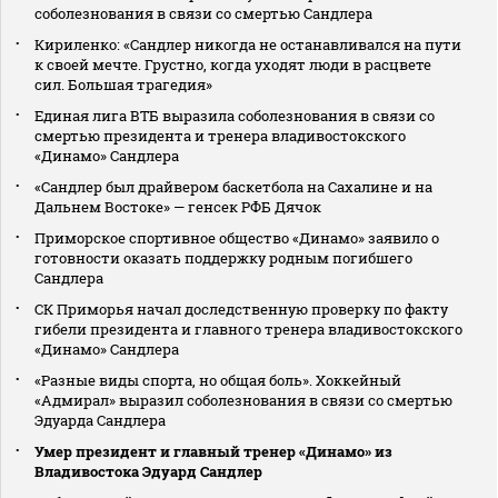
соболезнования в связи со смертью Сандлера
Кириленко: «Сандлер никогда не останавливался на пути
к своей мечте. Грустно, когда уходят люди в расцвете
сил. Большая трагедия»
Единая лига ВТБ выразила соболезнования в связи со
смертью президента и тренера владивостокского
«Динамо» Сандлера
«Сандлер был драйвером баскетбола на Сахалине и на
Дальнем Востоке» — генсек РФБ Дячок
Приморское спортивное общество «Динамо» заявило о
готовности оказать поддержку родным погибшего
Сандлера
СК Приморья начал доследственную проверку по факту
гибели президента и главного тренера владивостокского
«Динамо» Сандлера
«Разные виды спорта, но общая боль». Хоккейный
«Адмирал» выразил соболезнования в связи со смертью
Эдуарда Сандлера
Умер президент и главный тренер «Динамо» из
Владивостока Эдуард Сандлер