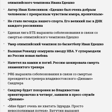
олимпийского чемпиона Ивана Едешко
Актер Иван Колесников: «Едешко был очень добрым
человеком с прекрасным чувством юмора, ироничным»
Не стало легенды нашего спорта. Его великий пас в ДНК
каждого россиянина
Единая лига ВТБ выразила соболезнования в связи со
смертью олимпийского чемпиона Едешко
Умер олимпийский чемпион по баскетболу Иван Едешко
Бывшая Роналду охмурила звезду НБА. У супермодели
из России новая любовь
Налетел на камни и погиб. Россию шокировала смерть
знаменитого тренера
РФБ выразила соболезнования в связи со смертью
президента и тренера владивостокского «Динамо»
Сандлера
Сандлер будет похоронен во Владивостоке
ориентировочно в четверг, заявили в пресс‑службе
«Динамо»
«Мне будет очень не хватать Эдуарда. Просто
невосполнимая потеря». Ватутин выразил