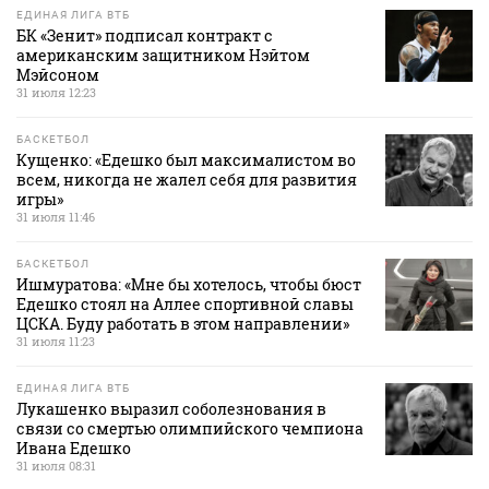
ЕДИНАЯ ЛИГА ВТБ
БК «Зенит» подписал контракт с
американским защитником Нэйтом
Мэйсоном
31 июля 12:23
БАСКЕТБОЛ
Кущенко: «Едешко был максималистом во
всем, никогда не жалел себя для развития
игры»
31 июля 11:46
БАСКЕТБОЛ
Ишмуратова: «Мне бы хотелось, чтобы бюст
Едешко стоял на Аллее спортивной славы
ЦСКА. Буду работать в этом направлении»
31 июля 11:23
ЕДИНАЯ ЛИГА ВТБ
Лукашенко выразил соболезнования в
связи со смертью олимпийского чемпиона
Ивана Едешко
31 июля 08:31