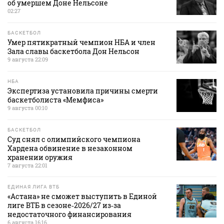
об умершем Доне Нельсоне
02:27
БАСКЕТБОЛ
Умер пятикратный чемпион НБА и член
Зала славы баскетбола Дон Нельсон
9 августа 22:09
НБА
Экспертиза установила причины смерти
баскетболиста «Мемфиса»
9 августа 00:10
БАСКЕТБОЛ
Суд снял с олимпийского чемпиона
Хардена обвинение в незаконном
хранении оружия
7 августа 22:01
ЕДИНАЯ ЛИГА ВТБ
«Астана» не сможет выступить в Единой
лиге ВТБ в сезоне‑2026/27 из‑за
недостаточного финансирования
6 августа 16:16