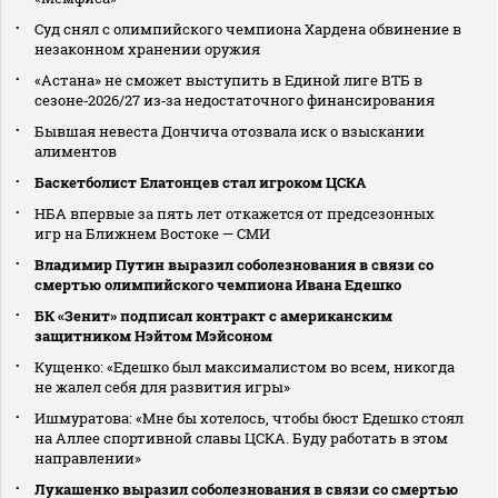
Суд снял с олимпийского чемпиона Хардена обвинение в
незаконном хранении оружия
«Астана» не сможет выступить в Единой лиге ВТБ в
сезоне‑2026/27 из‑за недостаточного финансирования
Бывшая невеста Дончича отозвала иск о взыскании
алиментов
Баскетболист Елатонцев стал игроком ЦСКА
НБА впервые за пять лет откажется от предсезонных
игр на Ближнем Востоке — СМИ
Владимир Путин выразил соболезнования в связи со
смертью олимпийского чемпиона Ивана Едешко
БК «Зенит» подписал контракт с американским
защитником Нэйтом Мэйсоном
Кущенко: «Едешко был максималистом во всем, никогда
не жалел себя для развития игры»
Ишмуратова: «Мне бы хотелось, чтобы бюст Едешко стоял
на Аллее спортивной славы ЦСКА. Буду работать в этом
направлении»
Лукашенко выразил соболезнования в связи со смертью