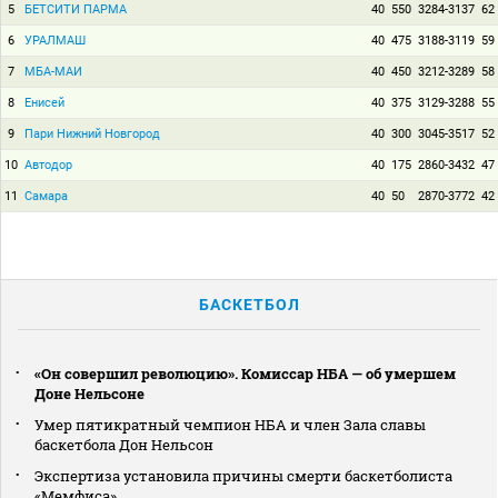
5
БЕТСИТИ ПАРМА
40
550
3284-3137
62
6
УРАЛМАШ
40
475
3188-3119
59
7
МБА-МАИ
40
450
3212-3289
58
8
Енисей
40
375
3129-3288
55
9
Пари Нижний Новгород
40
300
3045-3517
52
10
Автодор
40
175
2860-3432
47
11
Самара
40
50
2870-3772
42
БАСКЕТБОЛ
«Он совершил революцию». Комиссар НБА — об умершем
Доне Нельсоне
Умер пятикратный чемпион НБА и член Зала славы
баскетбола Дон Нельсон
Экспертиза установила причины смерти баскетболиста
«Мемфиса»