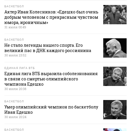
БАСКЕТБОЛ
Актер Иван Колесников: «Едешко был очень
добрым человеком с прекрасным чувством
юмора, ироничным»
31 июля 00:49
БАСКЕТБОЛ
Не стало легенды нашего спорта. Его
великий пас в ДНК каждого россиянина
30 июля 23:52
ЕДИНАЯ ЛИГА ВТБ
Единая лига ВТБ выразила соболезнования
в связи со смертью олимпийского
чемпиона Едешко
30 июля 20:38
БАСКЕТБОЛ
Умер олимпийский чемпион по баскетболу
Иван Едешко
30 июля 20:24
БАСКЕТБОЛ