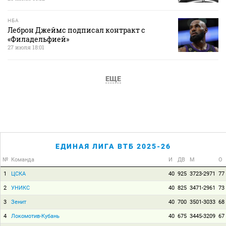
НБА
Леброн Джеймс подписал контракт с
«Филадельфией»
27 июля 18:01
ЕЩЕ
ЕДИНАЯ ЛИГА ВТБ 2025-26
№
Команда
И
ДВ
М
О
1
ЦСКА
40
925
3723-2971
77
2
УНИКС
40
825
3471-2961
73
3
Зенит
40
700
3501-3033
68
4
Локомотив-Кубань
40
675
3445-3209
67