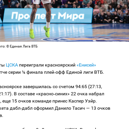
то: © Единая Лига ВТБ
сты
ЦСКА
переиграли красноярский
«Енисей»
тче серии ¼ финала плей‑офф Единой лиги ВТБ.
асноярске завершилась со счетом 94:65 (27:13,
 21:17). В составе «красно‑синих» 22 очка набрал
 еще 15 очков команде принес Каспер Уэйр.
кета дабл‑дабл оформил Данило Тасич — 13 очков
в.