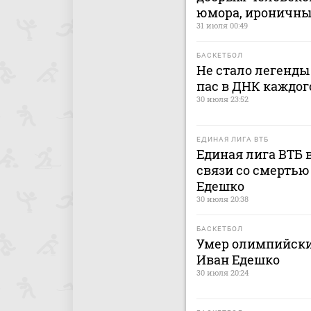
юмора, ироничн
31 июля 00:49
БАСКЕТБОЛ
Не стало легенды
пас в ДНК каждог
30 июля 23:52
ЕДИНАЯ ЛИГА ВТБ
Единая лига ВТБ 
связи со смерть
Едешко
30 июля 20:38
БАСКЕТБОЛ
Умер олимпийски
Иван Едешко
30 июля 20:24