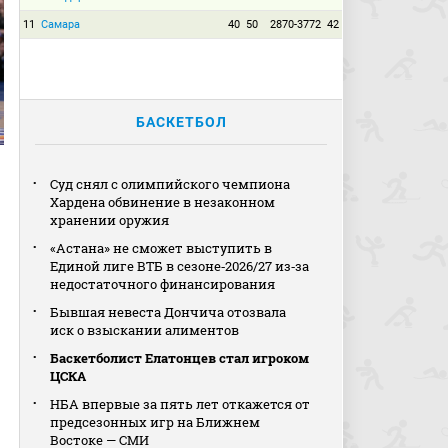
11
Самара
40
50
2870-3772
42
БАСКЕТБОЛ
Суд снял с олимпийского чемпиона
Хардена обвинение в незаконном
хранении оружия
«Астана» не сможет выступить в
Единой лиге ВТБ в сезоне‑2026/27 из‑за
недостаточного финансирования
Бывшая невеста Дончича отозвала
иск о взыскании алиментов
Баскетболист Елатонцев стал игроком
ЦСКА
НБА впервые за пять лет откажется от
предсезонных игр на Ближнем
Востоке — СМИ