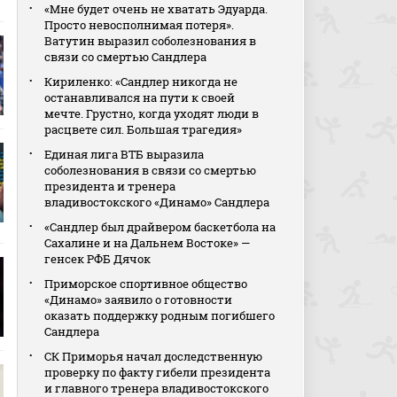
«Мне будет очень не хватать Эдуарда.
Просто невосполнимая потеря».
Ватутин выразил соболезнования в
связи со смертью Сандлера
Кириленко: «Сандлер никогда не
останавливался на пути к своей
мечте. Грустно, когда уходят люди в
расцвете сил. Большая трагедия»
Единая лига ВТБ выразила
соболезнования в связи со смертью
президента и тренера
владивостокского «Динамо» Сандлера
«Сандлер был драйвером баскетбола на
Сахалине и на Дальнем Востоке» —
генсек РФБ Дячок
Приморское спортивное общество
«Динамо» заявило о готовности
оказать поддержку родным погибшего
Сандлера
СК Приморья начал доследственную
проверку по факту гибели президента
и главного тренера владивостокского