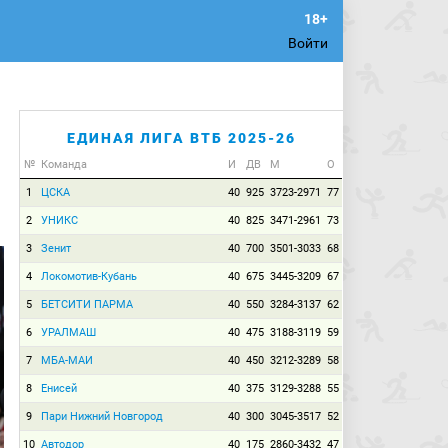
Войти
ЕДИНАЯ ЛИГА ВТБ 2025-26
№
Команда
И
ДВ
М
О
1
ЦСКА
40
925
3723-2971
77
2
УНИКС
40
825
3471-2961
73
3
Зенит
40
700
3501-3033
68
4
Локомотив-Кубань
40
675
3445-3209
67
5
БЕТСИТИ ПАРМА
40
550
3284-3137
62
6
УРАЛМАШ
40
475
3188-3119
59
7
МБА-МАИ
40
450
3212-3289
58
8
Енисей
40
375
3129-3288
55
9
Пари Нижний Новгород
40
300
3045-3517
52
10
Автодор
40
175
2860-3432
47