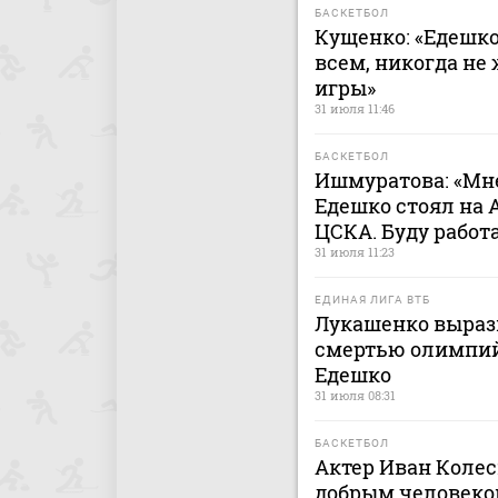
БАСКЕТБОЛ
Кущенко: «Едешк
всем, никогда не
игры»
31 июля 11:46
БАСКЕТБОЛ
Ишмуратова: «Мне
Едешко стоял на 
ЦСКА. Буду работ
31 июля 11:23
ЕДИНАЯ ЛИГА ВТБ
Лукашенко вырази
смертью олимпий
Едешко
31 июля 08:31
БАСКЕТБОЛ
Актер Иван Колес
добрым человеко