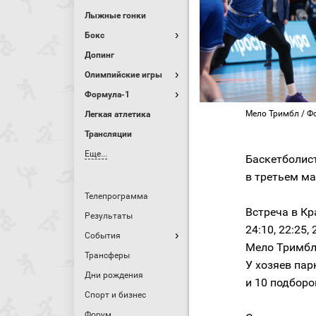
Лыжные гонки
Бокс
Допинг
Олимпийские игры
Формула-1
Мело Тримбл / Фо
Легкая атлетика
Трансляции
Еще...
Баскетболи
в третьем ма
Телепрограмма
Встреча в Кр
Результаты
24:10, 22:25,
События
Мело Тримбл,
Трансферы
У хозяев пар
Дни рождения
и 10 подборо
Спорт и бизнес
Форум