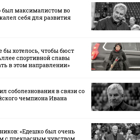
о был максималистом во
 жалел себя для развития
 бы хотелось, чтобы бюст
Аллее спортивной славы
ать в этом направлении»
л соболезнования в связи со
ского чемпиона Ивана
ников: «Едешко был очень
м с прекрасным чувством