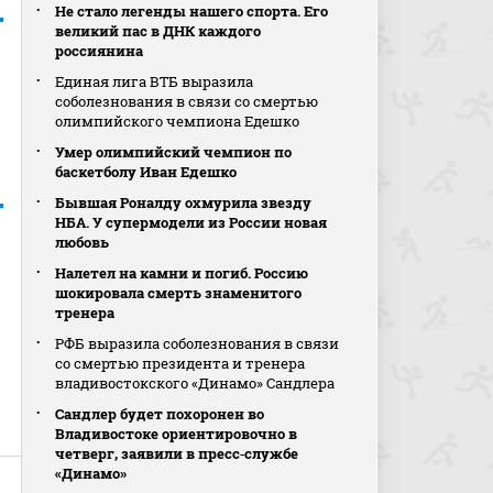
Не стало легенды нашего спорта. Его
великий пас в ДНК каждого
россиянина
Единая лига ВТБ выразила
соболезнования в связи со смертью
олимпийского чемпиона Едешко
Умер олимпийский чемпион по
баскетболу Иван Едешко
Бывшая Роналду охмурила звезду
НБА. У супермодели из России новая
любовь
Налетел на камни и погиб. Россию
шокировала смерть знаменитого
тренера
РФБ выразила соболезнования в связи
со смертью президента и тренера
владивостокского «Динамо» Сандлера
Сандлер будет похоронен во
Владивостоке ориентировочно в
четверг, заявили в пресс‑службе
«Динамо»