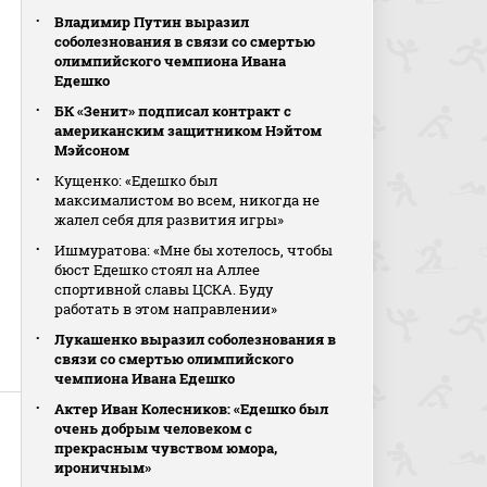
Владимир Путин выразил
соболезнования в связи со смертью
олимпийского чемпиона Ивана
Едешко
БК «Зенит» подписал контракт с
американским защитником Нэйтом
Мэйсоном
Кущенко: «Едешко был
максималистом во всем, никогда не
жалел себя для развития игры»
Ишмуратова: «Мне бы хотелось, чтобы
бюст Едешко стоял на Аллее
спортивной славы ЦСКА. Буду
работать в этом направлении»
Лукашенко выразил соболезнования в
связи со смертью олимпийского
чемпиона Ивана Едешко
Актер Иван Колесников: «Едешко был
очень добрым человеком с
прекрасным чувством юмора,
ироничным»