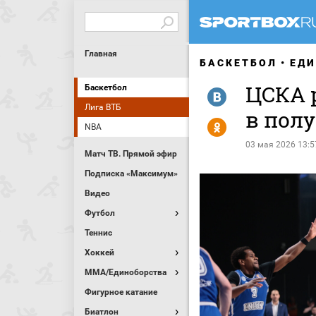
Главная
БАСКЕТБОЛ
ЕДИ
ЦСКА 
Баскетбол
R
Лига ВТБ
в пол
Y
NBA
03 мая 2026 13:5
Матч ТВ. Прямой эфир
Подписка «Максимум»
Видео
Футбол
Теннис
Хоккей
MMA/Единоборства
Фигурное катание
Биатлон