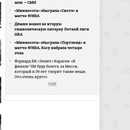
млн — СМИ
«Миннесота» обыграла «Сиэтл» в
матче WNBA
Дёмин вошел во вторую
символическую пятерку Летней лиги
НБА
«Миннесота» обыграла «Портленд» в
матче WNBA, Косу набрала четыре
очка
Форвард БК «Зенит» Карасев: «В
финале ЧМ буду болеть за Месси,
который в 39 лет творит такие вещи.
Это очень круто»
ЕЩЕ