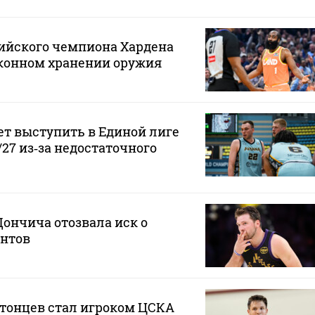
ийского чемпиона Хардена
аконном хранении оружия
ет выступить в Единой лиге
/27 из‑за недостаточного
ончича отозвала иск о
нтов
атонцев стал игроком ЦСКА