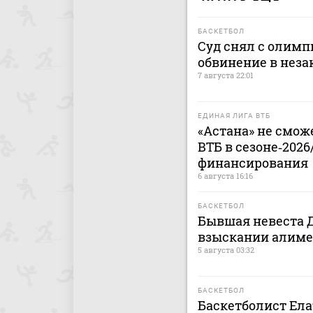
БАСКЕТБОЛ
Суд снял с олимп
обвинение в нез
7 августа 22:01
ЕДИНАЯ ЛИГА ВТБ
«Астана» не смож
ВТБ в сезоне‑2026
финансирования
6 августа 16:16
БАСКЕТБОЛ
Бывшая невеста Д
взыскании алиме
5 августа 03:32
БАСКЕТБОЛ
Баскетболист Ел