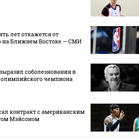
ять лет откажется от
р на Ближнем Востоке — СМИ
выразил соболезнования в
ю олимпийского чемпиона
сал контракт с американским
том Мэйсоном