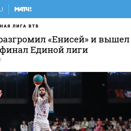
НАЯ ЛИГА ВТБ
разгромил «Енисей» и вышел
уфинал Единой лиги
7