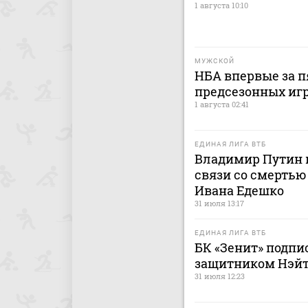
1 августа 10:10
МУЖСКОЙ
НБА впервые за п
предсезонных иг
1 августа 02:41
ЕДИНАЯ ЛИГА ВТБ
Владимир Путин 
связи со смерть
Ивана Едешко
31 июля 13:17
ЕДИНАЯ ЛИГА ВТБ
БК «Зенит» подпи
защитником Нэй
31 июля 12:23