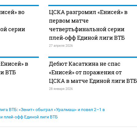
исей» во
ЦСКА разгромил «Енисей» в
первом матче
ой серии
четвертьфинальной серии
плей‑офф Единой лиги ВТБ
27 апреля 2026
Енисей» в
Дебют Касаткина не спас
ги ВТБ
«Енисей» от поражения от
ЦСКА в матче Единой лиги ВТБ
28 января 2026
лига ВТБ
:
«Зенит» обыграл «Уралмаш» и повел 2–1 в
и плей‑офф Единой лиги ВТБ