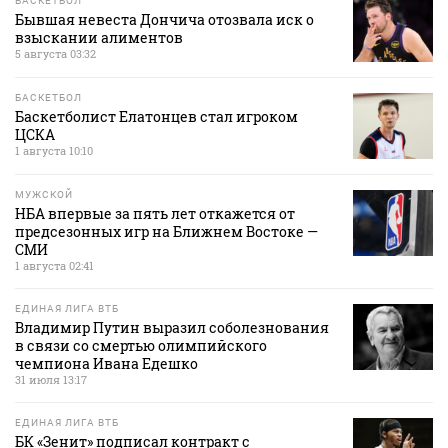
БАСКЕТБОЛ
Бывшая невеста Дончича отозвала иск о
взыскании алиментов
5 августа 03:32
БАСКЕТБОЛ
Баскетболист Елатонцев стал игроком
ЦСКА
1 августа 10:10
МУЖСКОЙ
НБА впервые за пять лет откажется от
предсезонных игр на Ближнем Востоке —
СМИ
1 августа 02:41
ЕДИНАЯ ЛИГА ВТБ
Владимир Путин выразил соболезнования
в связи со смертью олимпийского
чемпиона Ивана Едешко
31 июля 13:17
ЕДИНАЯ ЛИГА ВТБ
БК «Зенит» подписал контракт с