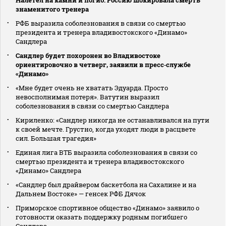
Налетел на камни и погиб. Россию шокировала смерть
знаменитого тренера
РФБ выразила соболезнования в связи со смертью
президента и тренера владивостокского «Динамо»
Сандлера
Сандлер будет похоронен во Владивостоке
ориентировочно в четверг, заявили в пресс‑службе
«Динамо»
«Мне будет очень не хватать Эдуарда. Просто
невосполнимая потеря». Ватутин выразил
соболезнования в связи со смертью Сандлера
Кириленко: «Сандлер никогда не останавливался на пути
к своей мечте. Грустно, когда уходят люди в расцвете
сил. Большая трагедия»
Единая лига ВТБ выразила соболезнования в связи со
смертью президента и тренера владивостокского
«Динамо» Сандлера
«Сандлер был драйвером баскетбола на Сахалине и на
Дальнем Востоке» — генсек РФБ Дячок
Приморское спортивное общество «Динамо» заявило о
готовности оказать поддержку родным погибшего