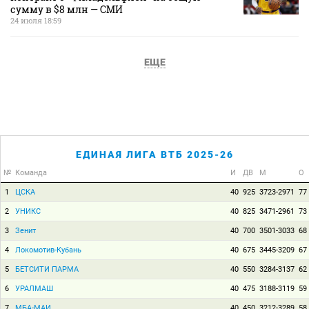
сумму в $8 млн — СМИ
24 июля 18:59
ЕЩЕ
ЕДИНАЯ ЛИГА ВТБ 2025-26
№
Команда
И
ДВ
М
О
1
ЦСКА
40
925
3723-2971
77
2
УНИКС
40
825
3471-2961
73
3
Зенит
40
700
3501-3033
68
4
Локомотив-Кубань
40
675
3445-3209
67
5
БЕТСИТИ ПАРМА
40
550
3284-3137
62
6
УРАЛМАШ
40
475
3188-3119
59
7
МБА-МАИ
40
450
3212-3289
58