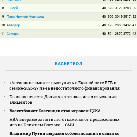
8
Енисей
40
375
3129-3288
55
9
Пари Нижний Новгород
40
300
3045-3517
52
10
Автодор
40
175
2860-3432
47
11
Самара
40
50
2870-3772
42
БАСКЕТБОЛ
«Астана» не сможет выступить в Единой лиге ВТБ в
сезоне‑2026/27 из‑за недостаточного финансирования
Бывшая невеста Дончича отозвала иск о взыскании
алиментов
Баскетболист Елатонцев стал игроком ЦСКА
НБА впервые за пять лет откажется от предсезонных
игр на Ближнем Востоке — СМИ
Владимир Путин выразил соболезнования в связи со