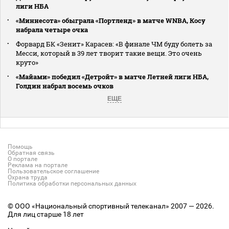
лиги НБА
«Миннесота» обыграла «Портленд» в матче WNBA, Косу
набрала четыре очка
Форвард БК «Зенит» Карасев: «В финале ЧМ буду болеть за
Месси, который в 39 лет творит такие вещи. Это очень
круто»
«Майами» победил «Детройт» в матче Летней лиги НБА,
Голдин набрал восемь очков
ЕЩЕ
Помощь
Обратная связь
О портале
Реклама на портале
Пользовательское соглашение
Охрана труда
Политика обработки персональных данных
© ООО «Национальный спортивный телеканал» 2007 — 2026.
Для лиц старше 18 лет