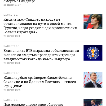
смертью Сандлера
28 июля 11:07
БАСКЕТБОЛ
Кириленко: «Сандлер никогда не
останавливался на пути к своей мечте.
Грустно, когда уходят люди в расцвете сил.
Большая трагедия»
28 июля 09:43
БАСКЕТБОЛ
Единая лига ВТБ выразила соболезнования
в связи со смертью президента и тренера
владивостокского «Динамо» Сандлера
28 июля 09:33
БАСКЕТБОЛ
«Сандлер был драйвером баскетбола на
Сахалине и на Дальнем Востоке» — генсек
РФБ Дячок
28 июля 09:29
БАСКЕТБОЛ
Приморское спортивное общество