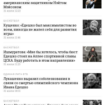
американским защитником Нэйтом
Мэйсоном
31 июля 12:23
БАСКЕТБОЛ
Кущенко: «Едешко был максималистом во
всем, никогда не жалел себя для развития
игры»
31 июля 11:46
БАСКЕТБОЛ
Ишмуратова: «Мне бы хотелось, чтобы бюст
Едешко стоял на Аллее спортивной славы
ЦСКА. Буду работать в этом направлении»
31 июля 11:23
ЕДИНАЯ ЛИГА ВТБ
Лукашенко выразил соболезнования в
связи со смертью олимпийского чемпиона
Ивана Едешко
31 июля 08:31
БАСКЕТБОЛ