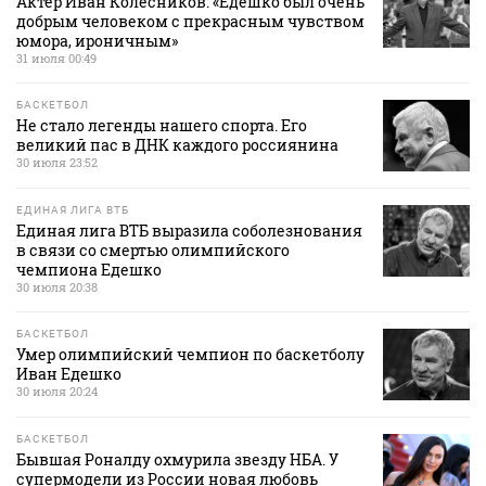
Актер Иван Колесников: «Едешко был очень
добрым человеком с прекрасным чувством
юмора, ироничным»
31 июля 00:49
БАСКЕТБОЛ
Не стало легенды нашего спорта. Его
великий пас в ДНК каждого россиянина
30 июля 23:52
ЕДИНАЯ ЛИГА ВТБ
Единая лига ВТБ выразила соболезнования
в связи со смертью олимпийского
чемпиона Едешко
30 июля 20:38
БАСКЕТБОЛ
Умер олимпийский чемпион по баскетболу
Иван Едешко
30 июля 20:24
БАСКЕТБОЛ
Бывшая Роналду охмурила звезду НБА. У
супермодели из России новая любовь