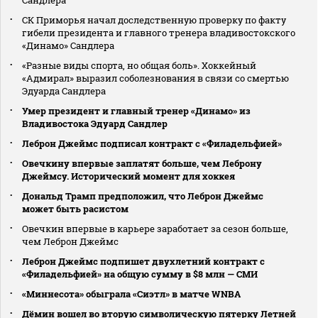
Сандлера
СК Приморья начал доследственную проверку по факту
гибели президента и главного тренера владивостокского
«Динамо» Сандлера
«Разные виды спорта, но общая боль». Хоккейный
«Адмирал» выразил соболезнования в связи со смертью
Эдуарда Сандлера
Умер президент и главный тренер «Динамо» из
Владивостока Эдуард Сандлер
Леброн Джеймс подписал контракт с «Филадельфией»
Овечкину впервые заплатят больше, чем Леброну
Джеймсу. Исторический момент для хоккея
Дональд Трамп предположил, что Леброн Джеймс
может быть расистом
Овечкин впервые в карьере заработает за сезон больше,
чем Леброн Джеймс
Леброн Джеймс подпишет двухлетний контракт с
«Филадельфией» на общую сумму в $8 млн — СМИ
«Миннесота» обыграла «Сиэтл» в матче WNBA
Дёмин вошел во вторую символическую пятерку Летней