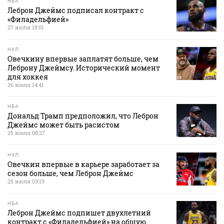
НБА
Леброн Джеймс подписал контракт с
«Филадельфией»
27 июля 18:01
НХЛ
Овечкину впервые заплатят больше, чем
Леброну Джеймсу. Исторический момент
для хоккея
26 июля 14:41
НБА
Дональд Трамп предположил, что Леброн
Джеймс может быть расистом
25 июля 08:27
НХЛ
Овечкин впервые в карьере заработает за
сезон больше, чем Леброн Джеймс
25 июля 03:19
НБА
Леброн Джеймс подпишет двухлетний
контракт с «Филадельфией» на общую