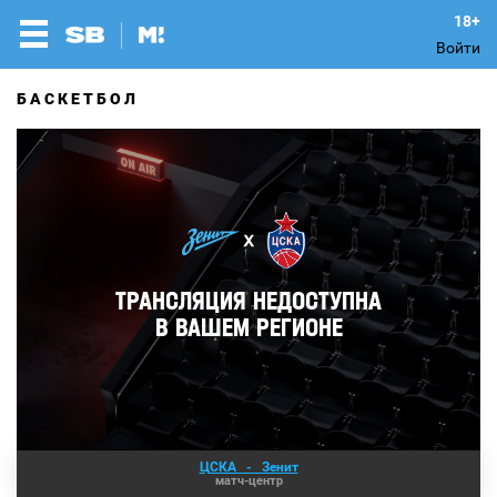
Войти
БАСКЕТБОЛ
ЦСКА
-
Зенит
матч-центр
Кливленд увеличивает