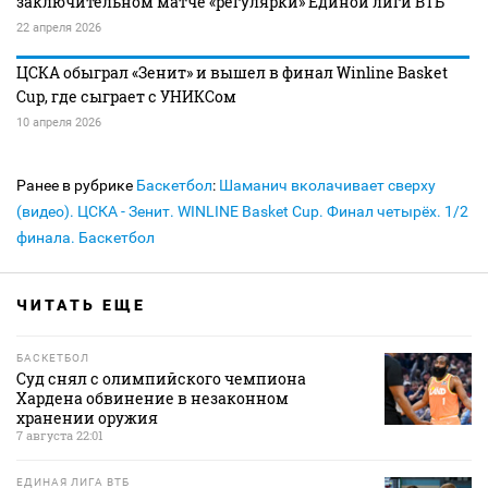
заключительном матче «регулярки» Единой лиги ВТБ
22 апреля 2026
ЦСКА обыграл «Зенит» и вышел в финал Winline Basket
Cup, где сыграет с УНИКСом
10 апреля 2026
Ранее в рубрике
Баскетбол
:
Шаманич вколачивает сверху
(видео). ЦСКА - Зенит. WINLINE Basket Cup. Финал четырёх. 1/2
финала. Баскетбол
ЧИТАТЬ ЕЩЕ
БАСКЕТБОЛ
Суд снял с олимпийского чемпиона
Хардена обвинение в незаконном
хранении оружия
7 августа 22:01
ЕДИНАЯ ЛИГА ВТБ