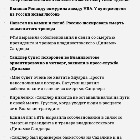
Бывшая Роналду охмурила звезду НБА. У супермодели
из России новая любовь
Налетел на камни и погиб. Россию шокировала смерть
знаменитого тренера
РФБ выразила соболезнования в связи со смертью
президента и тренера владивостокского «Динамо»
Сандлера
Сандлер будет похоронен во Владивостоке
ориентировочно в четверг, заявили в пресс‑службе
«Динамо»
«Мне будет очень не хватать Эдуарда. Просто
невосполнимая потеря». Ватутин выразил
соболезнования в связи со смертью Сандлера
Кириленко: «Сандлер никогда не останавливался на пути
к своей мечте. Грустно, когда уходят люди в расцвете
сил. Большая трагедия»
Единая лига ВТБ выразила соболезнования в связи со
смертью президента и тренера владивостокского
«Динамо» Сандлера
«Сандлер был драйвером баскетбола на Сахалине и на