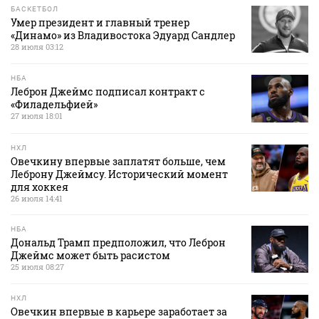
БАСКЕТБОЛ
Умер президент и главный тренер
«Динамо» из Владивостока Эдуард Сандлер
28 июля 03:12
НБА
Леброн Джеймс подписал контракт с
«Филадельфией»
27 июля 18:01
НХЛ
Овечкину впервые заплатят больше, чем
Леброну Джеймсу. Исторический момент
для хоккея
26 июля 14:41
НБА
Дональд Трамп предположил, что Леброн
Джеймс может быть расистом
25 июля 08:27
НХЛ
Овечкин впервые в карьере заработает за