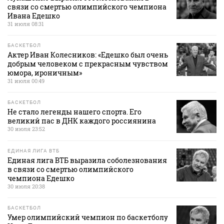
связи со смертью олимпийского чемпиона
Ивана Едешко
31 июля 08:31
БАСКЕТБОЛ
Актер Иван Колесников: «Едешко был очень
добрым человеком с прекрасным чувством
юмора, ироничным»
31 июля 00:49
БАСКЕТБОЛ
Не стало легенды нашего спорта. Его
великий пас в ДНК каждого россиянина
30 июля 23:52
ЕДИНАЯ ЛИГА ВТБ
Единая лига ВТБ выразила соболезнования
в связи со смертью олимпийского
чемпиона Едешко
30 июля 20:38
БАСКЕТБОЛ
Умер олимпийский чемпион по баскетболу