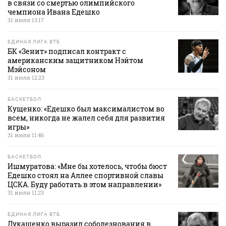
в связи со смертью олимпийского
чемпиона Ивана Едешко
31 июля 13:17
ЕДИНАЯ ЛИГА ВТБ
БК «Зенит» подписал контракт с
американским защитником Нэйтом
Мэйсоном
31 июля 12:23
БАСКЕТБОЛ
Кущенко: «Едешко был максималистом во
всем, никогда не жалел себя для развития
игры»
31 июля 11:46
БАСКЕТБОЛ
Ишмуратова: «Мне бы хотелось, чтобы бюст
Едешко стоял на Аллее спортивной славы
ЦСКА. Буду работать в этом направлении»
31 июля 11:23
ЕДИНАЯ ЛИГА ВТБ
Лукашенко выразил соболезнования в