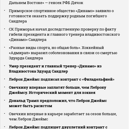
Дальнем Востоке» — генсек РФБ Дячок
Приморское спортивное общество «Динамо» заявило о
готовности оказать поддержку родным погибшего
Сандлера
СК Приморья начал доследственную проверку по факту
гибели президента и главного тренера владивостокского
«Динамо» Сандлера
«Разные виды спорта, но общая боль». Хоккейный
«Адмирал» выразил соболезнования в связи со смертью
Эдуарда Сандлера
Умер президент и главный тренер «Динамо» из
Владивостока Эдуард Сандлер
Леброн Джеймс подписал контракт с «Филадельфией»
Овечкину впервые заплатят больше, чем Леброну
Джеймсу. Исторический момент для хоккея
Дональд Трамп предположил, что Леброн Джеймс
может быть расистом
Овечкин впервые в карьере заработает за сезон больше,
чем Леброн Джеймс
Леброн Джеймс подпишет двухлетний контракт с