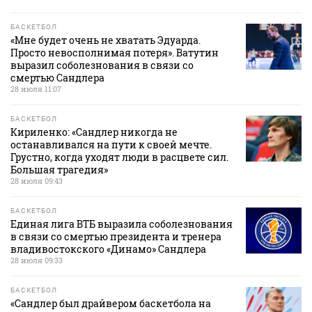
БАСКЕТБОЛ
«Мне будет очень не хватать Эдуарда.
Просто невосполнимая потеря». Ватутин
выразил соболезнования в связи со
смертью Сандлера
28 июля 11:07
БАСКЕТБОЛ
Кириленко: «Сандлер никогда не
останавливался на пути к своей мечте.
Грустно, когда уходят люди в расцвете сил.
Большая трагедия»
28 июля 09:43
БАСКЕТБОЛ
Единая лига ВТБ выразила соболезнования
в связи со смертью президента и тренера
владивостокского «Динамо» Сандлера
28 июля 09:33
БАСКЕТБОЛ
«Сандлер был драйвером баскетбола на