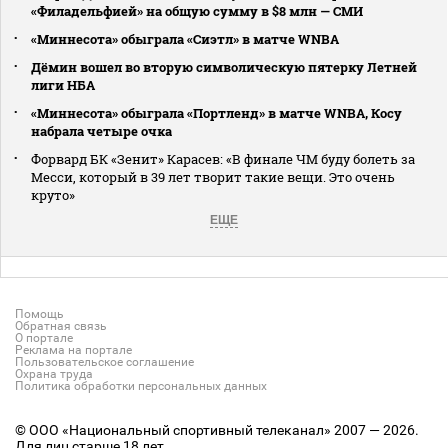
«Филадельфией» на общую сумму в $8 млн — СМИ
«Миннесота» обыграла «Сиэтл» в матче WNBA
Дёмин вошел во вторую символическую пятерку Летней
лиги НБА
«Миннесота» обыграла «Портленд» в матче WNBA, Косу
набрала четыре очка
Форвард БК «Зенит» Карасев: «В финале ЧМ буду болеть за
Месси, который в 39 лет творит такие вещи. Это очень
круто»
ЕЩЕ
Помощь
Обратная связь
О портале
Реклама на портале
Пользовательское соглашение
Охрана труда
Политика обработки персональных данных
© ООО «Национальный спортивный телеканал» 2007 — 2026.
Для лиц старше 18 лет