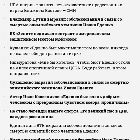
НБА впервые за пять лет откажется от предсезонных
игр на Ближнем Востоке — СМИ
Владимир Путин выразил соболезнования в связи со
смертью олимпийского чемпиона Ивана Едешко
БК «Зенит» подписал контракт с американским
защитником Нэйтом Мэйсоном
Кущенко: «Едешко был максималистом во всем, никогда
не жалел себя для развития игры»
Ишмуратова: «Мне бы хотелось, чтобы бюст Едешко стоял
на Аллее спортивной славы ЦСКА. Буду работать в этом
направлении»
Лукашенко выразил соболезнования в связи со смертью
олимпийского чемпиона Ивана Едешко
Актер Иван Колесников: «Едешко был очень добрым
человеком с прекрасным чувством юмора, ироничным»
Не стало легенды нашего спорта. Его великий пас в ДНК
каждого россиянина
Единая лига ВТБ выразила соболезнования в связи со
смертью олимпийского чемпиона Едешко
Умер олимпийский чемпион по баскетболу Иван Едешко