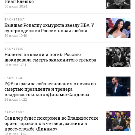
Иван Едешко
30 июля 20:24
БАСКЕТБОЛ
Бывшая Роналду охмурила звезду НБА. У
супермодели из России новая любовь
30 июля 10:40
БАСКЕТБОЛ
Налетел на камни и погиб. Россию
шокировала смерть знаменитого тренера
28 июля 17:11
БАСКЕТБОЛ
РФБ выразила соболезнования в связи со
смертью президента и тренера
владивостокского «Динамо» Сандлера
28 июля 14:22
БАСКЕТБОЛ
Сандлер будет похоронен во Владивостоке
ориентировочно в четверг, заявили в
пресс‑службе «Динамо»
28 июля 11:32