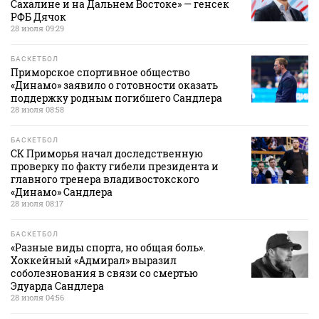
Сахалине и на Дальнем Востоке» — генсек
РФБ Дячок
28 июля 09:29
БАСКЕТБОЛ
Приморское спортивное общество
«Динамо» заявило о готовности оказать
поддержку родным погибшего Сандлера
28 июля 08:58
БАСКЕТБОЛ
СК Приморья начал доследственную
проверку по факту гибели президента и
главного тренера владивостокского
«Динамо» Сандлера
28 июля 08:17
БАСКЕТБОЛ
«Разные виды спорта, но общая боль».
Хоккейный «Адмирал» выразил
соболезнования в связи со смертью
Эдуарда Сандлера
28 июля 04:56