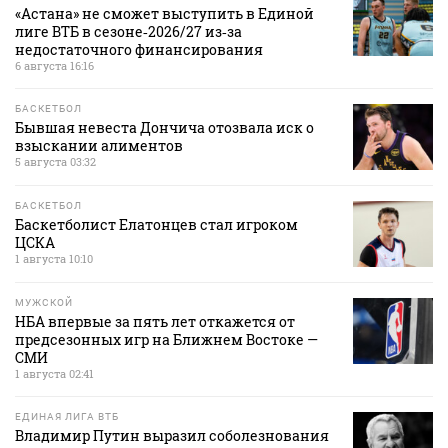
«Астана» не сможет выступить в Единой
лиге ВТБ в сезоне‑2026/27 из‑за
недостаточного финансирования
6 августа 16:16
БАСКЕТБОЛ
Бывшая невеста Дончича отозвала иск о
взыскании алиментов
5 августа 03:32
БАСКЕТБОЛ
Баскетболист Елатонцев стал игроком
ЦСКА
1 августа 10:10
МУЖСКОЙ
НБА впервые за пять лет откажется от
предсезонных игр на Ближнем Востоке —
СМИ
1 августа 02:41
ЕДИНАЯ ЛИГА ВТБ
Владимир Путин выразил соболезнования