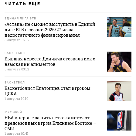
ЧИТАТЬ ЕЩЕ
ЕДИНАЯ ЛИГА ВТБ
«Астана» не сможет выступить в Единой
лиге ВТБ в сезоне‑2026/27 из‑за
недостаточного финансирования
6 августа 16:16
БАСКЕТБОЛ
Бывшая невеста Дончича отозвала иск о
взыскании алиментов
5 августа 03:32
БАСКЕТБОЛ
Баскетболист Елатонцев стал игроком
ЦСКА
1 августа 10:10
МУЖСКОЙ
НБА впервые за пять лет откажется от
предсезонных игр на Ближнем Востоке —
СМИ
1 августа 02:41