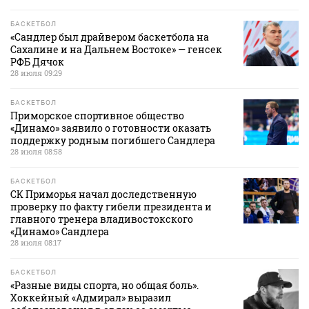
БАСКЕТБОЛ
«Сандлер был драйвером баскетбола на
Сахалине и на Дальнем Востоке» — генсек
РФБ Дячок
28 июля 09:29
БАСКЕТБОЛ
Приморское спортивное общество
«Динамо» заявило о готовности оказать
поддержку родным погибшего Сандлера
28 июля 08:58
БАСКЕТБОЛ
СК Приморья начал доследственную
проверку по факту гибели президента и
главного тренера владивостокского
«Динамо» Сандлера
28 июля 08:17
БАСКЕТБОЛ
«Разные виды спорта, но общая боль».
Хоккейный «Адмирал» выразил