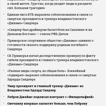
к своей мечте. Грустно, когда уходят люди в расцвете
сил. Большая трагедия»
Единая лига ВТБ выразила соболезнования в связи со
смертью президента и тренера владивостокского
«Динамо» Сандлера
«Сандлер был драйвером баскетбола на Сахалине и на
Дальнем Востоке» — генсек РФБ Дячок
Приморское спортивное общество «Динамо» заявило о
готовности оказать поддержку родным погибшего
Сандлера
СК Приморья начал доследственную проверку по факту
гибели президента и главного тренера владивостокского
«Динамо» Сандлера
«Разные виды спорта, но общая боль». Хоккейный
«Адмирал» выразил соболезнования в связи со смертью
Эдуарда Сандлера
Умер президент и главный тренер «Динамо» из
Владивостока Эдуард Сандлер
Леброн Джеймс подписал контракт с «Филадельфией»
Овечкину впервые заплатят больше, чем Леброну