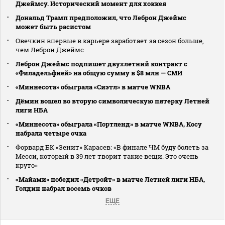
Джеймсу. Исторический момент для хоккея
Дональд Трамп предположил, что Леброн Джеймс
может быть расистом
Овечкин впервые в карьере заработает за сезон больше,
чем Леброн Джеймс
Леброн Джеймс подпишет двухлетний контракт с
«Филадельфией» на общую сумму в $8 млн — СМИ
«Миннесота» обыграла «Сиэтл» в матче WNBA
Дёмин вошел во вторую символическую пятерку Летней
лиги НБА
«Миннесота» обыграла «Портленд» в матче WNBA, Косу
набрала четыре очка
Форвард БК «Зенит» Карасев: «В финале ЧМ буду болеть за
Месси, который в 39 лет творит такие вещи. Это очень
круто»
«Майами» победил «Детройт» в матче Летней лиги НБА,
Голдин набрал восемь очков
ЕЩЕ