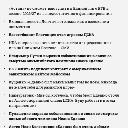
«Астана» не сможет выступить в Единой лиге ВТБ в
сезоне‑2026/27 из‑за недостаточного финансирования
Бывшая невеста Дончича отозвала иск о взыскании
алиментов
Баскетболист Елатонцев стал игроком ЦСКА
НБА впервые за пять лет откажется от предсезонных
игр на Ближнем Востоке — СМИ
Владимир Путин выразил соболезнования в связи со
смертью олимпийского чемпиона Ивана Едешко
БК «Зенит» подписал контракт с американским
защитником Нэйтом Мэйсоном
Кущенко: «Едешко был максималистом во всем, никогда
не жалел себя для развития игры»
Ишмуратова: «Мне бы хотелось, чтобы бюст Едешко стоял
на Аллее спортивной славы ЦСКА. Буду работать в этом
направлении»
Лукашенко выразил соболезнования в связи со смертью
олимпийского чемпиона Ивана Едешко
Актер Иван Колесников: «Едешко был очень добрым