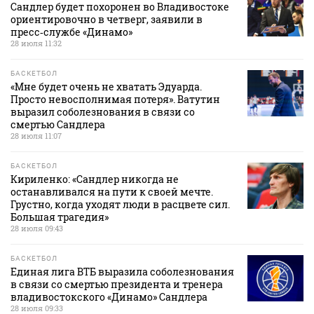
Сандлер будет похоронен во Владивостоке
ориентировочно в четверг, заявили в
пресс‑службе «Динамо»
28 июля 11:32
БАСКЕТБОЛ
«Мне будет очень не хватать Эдуарда.
Просто невосполнимая потеря». Ватутин
выразил соболезнования в связи со
смертью Сандлера
28 июля 11:07
БАСКЕТБОЛ
Кириленко: «Сандлер никогда не
останавливался на пути к своей мечте.
Грустно, когда уходят люди в расцвете сил.
Большая трагедия»
28 июля 09:43
БАСКЕТБОЛ
Единая лига ВТБ выразила соболезнования
в связи со смертью президента и тренера
владивостокского «Динамо» Сандлера
28 июля 09:33