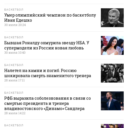
БАСКЕТБОЛ
Умер олимпийский чемпион по баскетболу
Иван Едешко
30 июля 20:24
БАСКЕТБОЛ
Бывшая Роналду охмурила звезду НБА. У
супермодели из России новая любовь
30 июля 10:40
БАСКЕТБОЛ
Налетел на камни и погиб. Россию
шокировала смерть знаменитого тренера
28 июля 17:11
БАСКЕТБОЛ
РФБ выразила соболезнования в связи со
смертью президента и тренера
владивостокского «Динамо» Сандлера
28 июля 14:22
БАСКЕТБОЛ