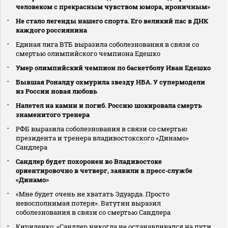
человеком с прекрасным чувством юмора, ироничным»
Не стало легенды нашего спорта. Его великий пас в ДНК
каждого россиянина
Единая лига ВТБ выразила соболезнования в связи со
смертью олимпийского чемпиона Едешко
Умер олимпийский чемпион по баскетболу Иван Едешко
Бывшая Роналду охмурила звезду НБА. У супермодели
из России новая любовь
Налетел на камни и погиб. Россию шокировала смерть
знаменитого тренера
РФБ выразила соболезнования в связи со смертью
президента и тренера владивостокского «Динамо»
Сандлера
Сандлер будет похоронен во Владивостоке
ориентировочно в четверг, заявили в пресс‑службе
«Динамо»
«Мне будет очень не хватать Эдуарда. Просто
невосполнимая потеря». Ватутин выразил
соболезнования в связи со смертью Сандлера
Кириленко: «Сандлер никогда не останавливался на пути