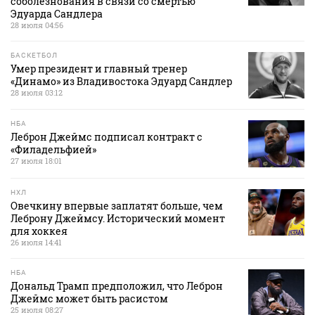
соболезнования в связи со смертью
Эдуарда Сандлера
28 июля 04:56
БАСКЕТБОЛ
Умер президент и главный тренер
«Динамо» из Владивостока Эдуард Сандлер
28 июля 03:12
НБА
Леброн Джеймс подписал контракт с
«Филадельфией»
27 июля 18:01
НХЛ
Овечкину впервые заплатят больше, чем
Леброну Джеймсу. Исторический момент
для хоккея
26 июля 14:41
НБА
Дональд Трамп предположил, что Леброн
Джеймс может быть расистом
25 июля 08:27