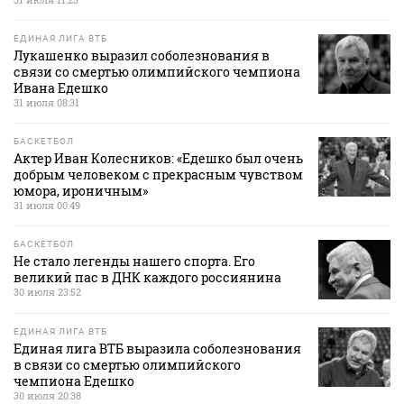
ЕДИНАЯ ЛИГА ВТБ
Лукашенко выразил соболезнования в
связи со смертью олимпийского чемпиона
Ивана Едешко
31 июля 08:31
БАСКЕТБОЛ
Актер Иван Колесников: «Едешко был очень
добрым человеком с прекрасным чувством
юмора, ироничным»
31 июля 00:49
БАСКЕТБОЛ
Не стало легенды нашего спорта. Его
великий пас в ДНК каждого россиянина
30 июля 23:52
ЕДИНАЯ ЛИГА ВТБ
Единая лига ВТБ выразила соболезнования
в связи со смертью олимпийского
чемпиона Едешко
30 июля 20:38