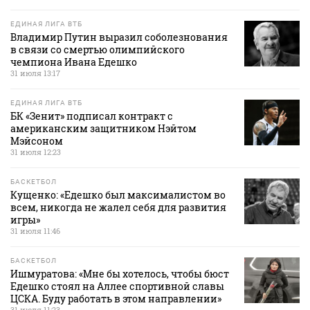
ЕДИНАЯ ЛИГА ВТБ
Владимир Путин выразил соболезнования
в связи со смертью олимпийского
чемпиона Ивана Едешко
31 июля 13:17
ЕДИНАЯ ЛИГА ВТБ
БК «Зенит» подписал контракт с
американским защитником Нэйтом
Мэйсоном
31 июля 12:23
БАСКЕТБОЛ
Кущенко: «Едешко был максималистом во
всем, никогда не жалел себя для развития
игры»
31 июля 11:46
БАСКЕТБОЛ
Ишмуратова: «Мне бы хотелось, чтобы бюст
Едешко стоял на Аллее спортивной славы
ЦСКА. Буду работать в этом направлении»
31 июля 11:23