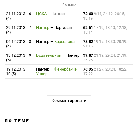
Раньше
21.11.2013
6
ЦСКА
—
Нантер
72:60
9:14, 24:12, 26:15,
(4)
13:19
29.11.2013
7
Нантер
—
Партизан
62:61
17:19, 18:10, 12:18,
(4)
15:14
06.12.2013
8
Нантер
—
Барселона
78:82
19:17, 18:30, 20:19,
(4)
21:16
13.12.2013
9
Будивельник
—
Нантер
97:87
21:19, 29:24, 21:19,
(5)
26:25
19.12.2013
Нантер
—
Фенербахче
76:95
21:27, 20:24, 18:22,
10 (5)
Улкер
17:22
Комментировать
ПО ТЕМЕ