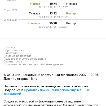
03 фев 2021
Нантер
80:74
Уникаха
26:13, 10:29, 21:15, 23:17
27 янв 2021
Уникаха
83:92
Нантер
22:24, 27:22, 11:24, 23:22
20 янв 2021
Ховентут
95:90
Нантер
20:30, 27:17, 26:19, 22:24
Помощь
Обратная связь
О портале
Реклама на портале
Пользовательское соглашение
Охрана труда
Политика обработки персональных данных
© ООО «Национальный спортивный телеканал» 2007 — 2026.
Для лиц старше 18 лет
На сайте применяются рекомендательные технологии.
Подробнее в
Правилах применения рекомендательных
технологий
Средство массовой информации сетевое издание
«www.sportbox.ru» зарегистрировано Федеральной службой