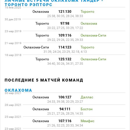
ЛИЧНЫЕ ВСТРЕЧИ ОКЛАХОМА ТАНДЕР -
ТОРОНТО РЭПТОРС
16 янв 2020
Оклахома
121:130
Торонто
25:38, 30:35, 28:24, 38:33
30 дек 2019
Торонто
97:98
Оклахома
20:22, 27:25, 33:29, 17:22
23 мар 2019
Торонто
109:116
Оклахома-Сити
29:22, 29:26, 22:35, 29:33
21 мар 2019
Оклахома-Сити
114:123
Торонто
31:39, 24:24, 23:29, 32:18, 4:13
18 мар 2018
Торонто
125:132
Оклахома-Сити
34:40, 30:26, 34:31, 27:35
ПОСЛЕДНИЕ 5 МАТЧЕЙ КОМАНД
ОКЛАХОМА
30 мар 2021
Оклахома
106:127
Даллас
24:33, 39:38, 20:29, 23:27
28 мар 2021
Оклахома
94:111
Бостон
25:21, 27:26, 28:29, 14:35
25 мар 2021
Оклахома
107:116
Мемфис
21:26, 32:23, 20:33, 34:34
23 мар 2021