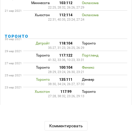
Миннесота
103:112
Оклахома
22:25, 28:32, 26:26, 27:29
21 мар 2021
Хьюстон
112:114
Оклахома
22:31, 40:35, 23:24, 27:24
ТОРОНТО
30 мар 2021
Детройт
118:104
Торонто
35:27, 31:23, 26:25, 26:29
29 мар 2021
Торонто
117:122
Портленд
41:32, 33:36, 10:23, 33:31
27 мар 2021
Торонто
100:104
Финикс
28:29, 23:24, 26:30, 23:21
25 мар 2021
Торонто
135:111
Денвер
38:30, 34:24, 26:27, 37:30
23 мар 2021
Хьюстон
117:99
Торонто
27:28, 38:32, 23:26, 29:13
Комментировать