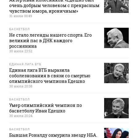
очень добрым человеком с прекрасным
чувством юмора, ироничным»
31 июля 00:49
БАСКЕТБОЛ
Не стало легенды нашего спорта. Его
великий пас в ДНК каждого
россиянина
30 июля 23:52
ЕДИНАЯ ЛИГА ВТБ
Единая лига ВТБ выразила
соболезнования в связи со смертью
олимпийского чемпиона Едешко
30 июля 20:38
БАСКЕТБОЛ
Умер олимпийский чемпион по
баскетболу Иван Едешко
30 июля 20:24
БАСКЕТБОЛ
Бывшая Роналду охмурила звезду НБА.