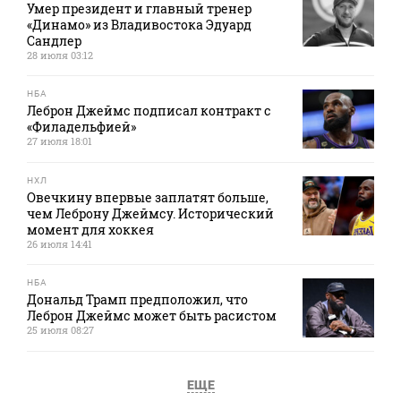
Умер президент и главный тренер
«Динамо» из Владивостока Эдуард
Сандлер
28 июля 03:12
НБА
Леброн Джеймс подписал контракт с
«Филадельфией»
27 июля 18:01
НХЛ
Овечкину впервые заплатят больше,
чем Леброну Джеймсу. Исторический
момент для хоккея
26 июля 14:41
НБА
Дональд Трамп предположил, что
Леброн Джеймс может быть расистом
25 июля 08:27
ЕЩЕ