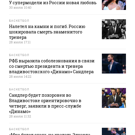
У супермодели из России новая любовь
30 июля 10:40
БАСКЕТБОЛ
Налетел на камни и погиб. Россию
шокировала смерть знаменитого
тренера
28 июля 17:11
БАСКЕТБОЛ
РФБ выразила соболезнования в связи
со смертью президента и тренера
владивостокского «Динамо» Сандлера
28 июля 14:22
БАСКЕТБОЛ
Сандлер будет похоронен во
Владивостоке ориентировочно в
четверг, заявили в пресс‑службе
«Динамо»
28 июля 11:32
БАСКЕТБОЛ
«Мне будет очень не хватать Эдуарда.