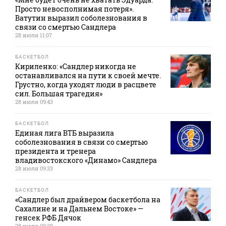
Просто невосполнимая потеря».
Ватутин выразил соболезнования в
связи со смертью Сандлера
28 июля 11:07
БАСКЕТБОЛ
Кириленко: «Сандлер никогда не
останавливался на пути к своей мечте.
Грустно, когда уходят люди в расцвете
сил. Большая трагедия»
28 июля 09:43
БАСКЕТБОЛ
Единая лига ВТБ выразила
соболезнования в связи со смертью
президента и тренера
владивостокского «Динамо» Сандлера
28 июля 09:33
БАСКЕТБОЛ
«Сандлер был драйвером баскетбола на
Сахалине и на Дальнем Востоке» —
генсек РФБ Дячок
28 июля 09:29