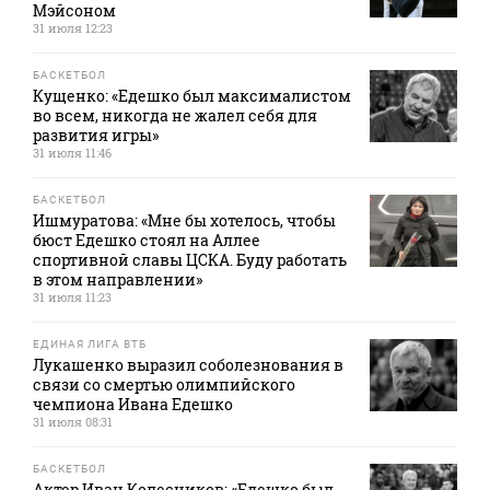
Мэйсоном
31 июля 12:23
БАСКЕТБОЛ
Кущенко: «Едешко был максималистом
во всем, никогда не жалел себя для
развития игры»
31 июля 11:46
БАСКЕТБОЛ
Ишмуратова: «Мне бы хотелось, чтобы
бюст Едешко стоял на Аллее
спортивной славы ЦСКА. Буду работать
в этом направлении»
31 июля 11:23
ЕДИНАЯ ЛИГА ВТБ
Лукашенко выразил соболезнования в
связи со смертью олимпийского
чемпиона Ивана Едешко
31 июля 08:31
БАСКЕТБОЛ
Актер Иван Колесников: «Едешко был