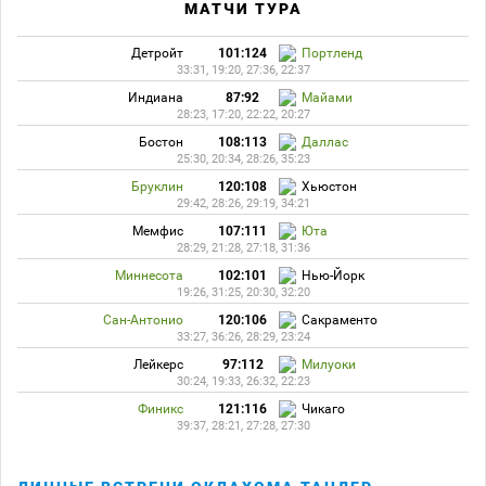
МАТЧИ ТУРА
Детройт
101:124
Портленд
33:31, 19:20, 27:36, 22:37
Индиана
87:92
Майами
28:23, 17:20, 22:22, 20:27
Бостон
108:113
Даллас
25:30, 20:34, 28:26, 35:23
Бруклин
120:108
Хьюстон
29:42, 28:26, 29:19, 34:21
Мемфис
107:111
Юта
28:29, 21:28, 27:18, 31:36
Миннесота
102:101
Нью-Йорк
19:26, 31:25, 20:30, 32:20
Сан-Антонио
120:106
Сакраменто
33:27, 36:26, 28:29, 23:24
Лейкерс
97:112
Милуоки
30:24, 19:33, 26:32, 22:23
Финикс
121:116
Чикаго
39:37, 28:21, 27:28, 27:30