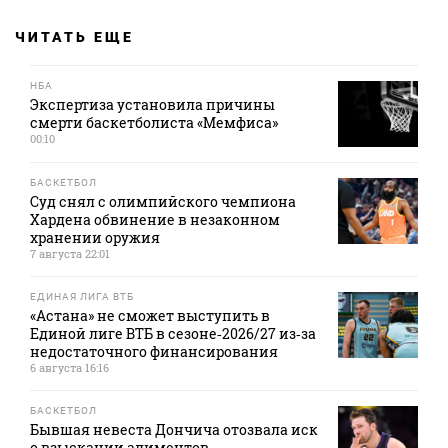
ЧИТАТЬ ЕЩЕ
НБА
Экспертиза установила причины
смерти баскетболиста «Мемфиса»
00:10
БАСКЕТБОЛ
Суд снял с олимпийского чемпиона
Хардена обвинение в незаконном
хранении оружия
7 августа 22:01
ЕДИНАЯ ЛИГА ВТБ
«Астана» не сможет выступить в
Единой лиге ВТБ в сезоне‑2026/27 из‑за
недостаточного финансирования
6 августа 16:16
БАСКЕТБОЛ
Бывшая невеста Дончича отозвала иск
о взыскании алиментов