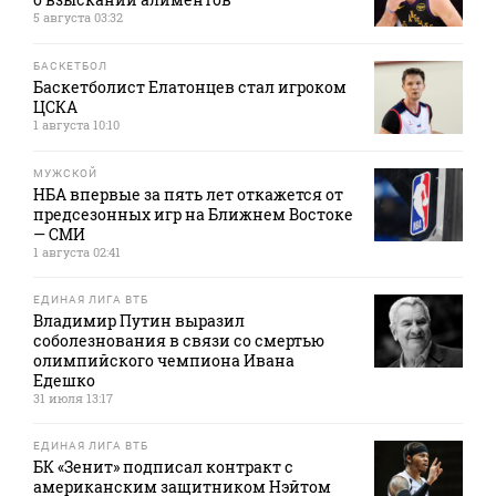
5 августа 03:32
БАСКЕТБОЛ
Баскетболист Елатонцев стал игроком
ЦСКА
1 августа 10:10
МУЖСКОЙ
НБА впервые за пять лет откажется от
предсезонных игр на Ближнем Востоке
— СМИ
1 августа 02:41
ЕДИНАЯ ЛИГА ВТБ
Владимир Путин выразил
соболезнования в связи со смертью
олимпийского чемпиона Ивана
Едешко
31 июля 13:17
ЕДИНАЯ ЛИГА ВТБ
БК «Зенит» подписал контракт с
американским защитником Нэйтом