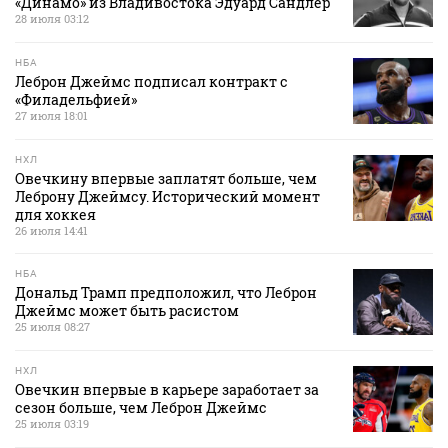
«Динамо» из Владивостока Эдуард Сандлер
28 июля 03:12
НБА
Леброн Джеймс подписал контракт с
«Филадельфией»
27 июля 18:01
НХЛ
Овечкину впервые заплатят больше, чем
Леброну Джеймсу. Исторический момент
для хоккея
26 июля 14:41
НБА
Дональд Трамп предположил, что Леброн
Джеймс может быть расистом
25 июля 08:27
НХЛ
Овечкин впервые в карьере заработает за
сезон больше, чем Леброн Джеймс
25 июля 03:19