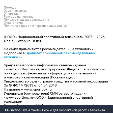
Помощь
Обратная связь
О портале
Реклама на портале
Пользовательское соглашение
Охрана труда
Политика обработки персональных данных
© ООО «Национальный спортивный телеканал» 2007 — 2026.
Для лиц старше 18 лет
На сайте применяются рекомендательные технологии.
Подробнее в
Правилах применения рекомендательных
технологий
Средство массовой информации сетевое издание
«www.sportbox.ru» зарегистрировано Федеральной службой
по надзору в сфере связи, информационных технологий
и массовых коммуникаций (Роскомнадзор).
Свидетельство о регистрации средства массовой информации
Эл № ФС77-72613 от 04.04.2018
Название — www.sportbox.ru
Учредитель (соучредители) СМИ сетевого издания
«www.sportbox.ru»: ООО «Национальный спортивный
телеканал»
Главный редактор СМИ сетевого издания «www.sportbox.ru»:
Конов В.А.
Мы используем файлы Сookie для корректной работы веб-сайта.