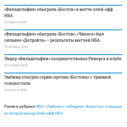
«Филадельфия» обыграла «Бостон» в матче плей‑офф
НБА
22 апреля 2026
«Филадельфия» обыграла «Бостон», «Чикаго» был
сильнее «Детройта» — результаты матчей НБА
23 октября 2025
Лидер «Филадельфии» поприветствовал Риверса в клубе
02 октября 2020
Эмбиид отыграл серию против «Бостона» с травмой
голеностопа
24 августа 2020
Ранее в рубрике
НБА
:
«Лейкерс» победили «Хьюстон» и вышли
во второй раунд плей‑офф НБА