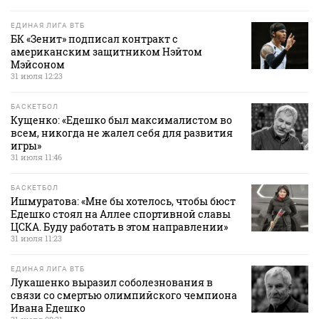
ЕДИНАЯ ЛИГА ВТБ
БК «Зенит» подписал контракт с
американским защитником Нэйтом
Мэйсоном
31 июля 12:23
БАСКЕТБОЛ
Кущенко: «Едешко был максималистом во
всем, никогда не жалел себя для развития
игры»
31 июля 11:46
БАСКЕТБОЛ
Ишмуратова: «Мне бы хотелось, чтобы бюст
Едешко стоял на Аллее спортивной славы
ЦСКА. Буду работать в этом направлении»
31 июля 11:23
ЕДИНАЯ ЛИГА ВТБ
Лукашенко выразил соболезнования в
связи со смертью олимпийского чемпиона
Ивана Едешко