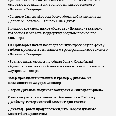
смертью президента и тренера владивостокского
«Динамо» Сандлера
«Сандлер был драйвером баскетбола на Сахалине и на
Дальнем Востоке» — генсек РФБ Дячок
Приморское спортивное общество «Динамо» заявило о
готовности оказать поддержку родным погибшего
Сандлера
СК Приморья начал доследственную проверку по факту
гибели президента и главного тренера владивостокского
«Динамо» Сандлера
«Разные виды спорта, но общая боль». Хоккейный
«Адмирал» выразил соболезнования в связи со смертью
Эдуарда Сандлера
Умер президент и главный тренер «Динамо» из
Владивостока Эдуард Сандлер
Леброн Джеймс подписал контракт с «Филадельфией»
Овечкину впервые заплатят больше, чем Леброну
Джеймсу. Исторический момент для хоккея
Дональд Трамп предположил, что Леброн Джеймс
может быть расистом