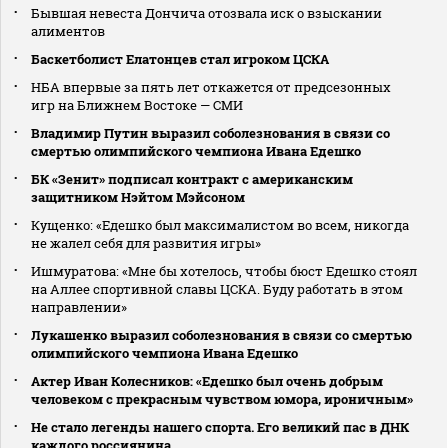
Бывшая невеста Дончича отозвала иск о взыскании
алиментов
Баскетболист Елатонцев стал игроком ЦСКА
НБА впервые за пять лет откажется от предсезонных
игр на Ближнем Востоке — СМИ
Владимир Путин выразил соболезнования в связи со
смертью олимпийского чемпиона Ивана Едешко
БК «Зенит» подписал контракт с американским
защитником Нэйтом Мэйсоном
Кущенко: «Едешко был максималистом во всем, никогда
не жалел себя для развития игры»
Ишмуратова: «Мне бы хотелось, чтобы бюст Едешко стоял
на Аллее спортивной славы ЦСКА. Буду работать в этом
направлении»
Лукашенко выразил соболезнования в связи со смертью
олимпийского чемпиона Ивана Едешко
Актер Иван Колесников: «Едешко был очень добрым
человеком с прекрасным чувством юмора, ироничным»
Не стало легенды нашего спорта. Его великий пас в ДНК
каждого россиянина