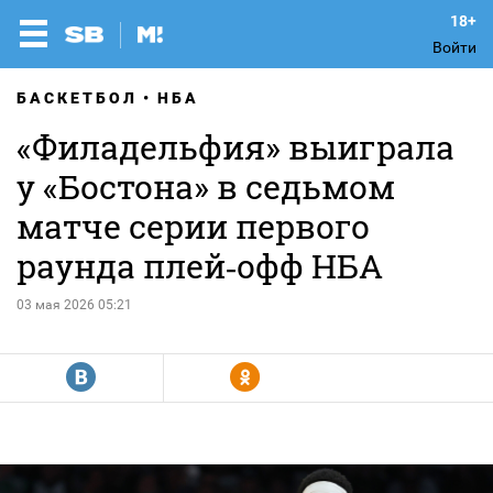
Войти
БАСКЕТБОЛ
НБА
«Филадельфия» выиграла
у «Бостона» в седьмом
матче серии первого
раунда плей‑офф НБА
03 мая 2026 05:21
R
Y