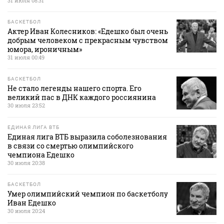
31 июля 08:31
БАСКЕТБОЛ
Актер Иван Колесников: «Едешко был очень
добрым человеком с прекрасным чувством
юмора, ироничным»
31 июля 00:49
БАСКЕТБОЛ
Не стало легенды нашего спорта. Его
великий пас в ДНК каждого россиянина
30 июля 23:52
ЕДИНАЯ ЛИГА ВТБ
Единая лига ВТБ выразила соболезнования
в связи со смертью олимпийского
чемпиона Едешко
30 июля 20:38
БАСКЕТБОЛ
Умер олимпийский чемпион по баскетболу
Иван Едешко
30 июля 20:24