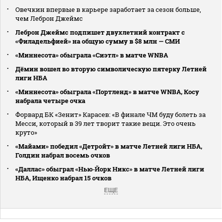
Овечкин впервые в карьере заработает за сезон больше,
чем Леброн Джеймс
Леброн Джеймс подпишет двухлетний контракт с
«Филадельфией» на общую сумму в $8 млн — СМИ
«Миннесота» обыграла «Сиэтл» в матче WNBA
Дёмин вошел во вторую символическую пятерку Летней
лиги НБА
«Миннесота» обыграла «Портленд» в матче WNBA, Косу
набрала четыре очка
Форвард БК «Зенит» Карасев: «В финале ЧМ буду болеть за
Месси, который в 39 лет творит такие вещи. Это очень
круто»
«Майами» победил «Детройт» в матче Летней лиги НБА,
Голдин набрал восемь очков
«Даллас» обыграл «Нью‑Йорк Никс» в матче Летней лиги
НБА, Ищенко набрал 15 очков
ЕЩЕ