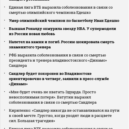
Единая лига ВТБ выразила соболезнования в связи со
смертью олимпийского чемпиона Едешко
Умер олимпийский чемпион по баскетболу Иван Едешко
Бывшая Роналду охмурила звезду НБА. У супермодели
из России новая любовь
Налетел на камни и погиб. Россию шокировала смерть
знаменитого тренера
РФБ выразила соболезнования в связи со смертью
президента и тренера владивостокского «Динамо»
Сандлера
Сандлер будет похоронен во Владивостоке
ориентировочно в четверг, заявили в пресс‑службе
«Динамо»
«Мне будет очень не хватать Эдуарда. Просто
невосполнимая потеря». Ватутин выразил
соболезнования в связи со смертью Сандлера
Кириленко: «Сандлер никогда не останавливался на пути
к своей мечте. Грустно, когда уходят люди в расцвете
сил. Большая трагедия»
Единая лига ВТБ выразила соболезнования в связи со