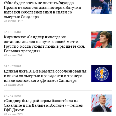
«Мне будет очень не хватать Эдуарда.
Просто невосполнимая потеря». Ватутин
выразил соболезнования в связи со
смертью Сандлера
28 июля 11:07
БАСКЕТБОЛ
Кириленко: «Сандлер никогда не
останавливался на пути к своей мечте.
Грустно, когда уходят люди в расцвете сил.
Большая трагедия»
28 июля 09:43
БАСКЕТБОЛ
Единая лига ВТБ выразила соболезнования
в связи со смертью президента и тренера
владивостокского «Динамо» Сандлера
28 июля 09:33
БАСКЕТБОЛ
«Сандлер был драйвером баскетбола на
Сахалине и на Дальнем Востоке» — генсек
РФБ Дячок
28 июля 09:29