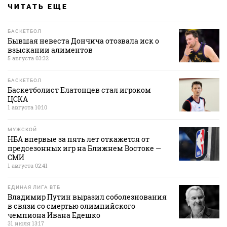
ЧИТАТЬ ЕЩЕ
БАСКЕТБОЛ
Бывшая невеста Дончича отозвала иск о
взыскании алиментов
5 августа 03:32
БАСКЕТБОЛ
Баскетболист Елатонцев стал игроком
ЦСКА
1 августа 10:10
МУЖСКОЙ
НБА впервые за пять лет откажется от
предсезонных игр на Ближнем Востоке —
СМИ
1 августа 02:41
ЕДИНАЯ ЛИГА ВТБ
Владимир Путин выразил соболезнования
в связи со смертью олимпийского
чемпиона Ивана Едешко
31 июля 13:17