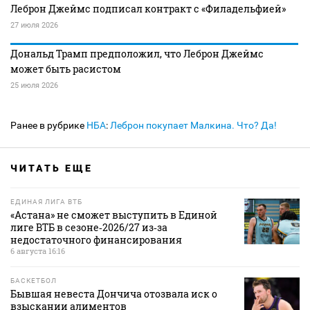
Леброн Джеймс подписал контракт с «Филадельфией»
27 июля 2026
Дональд Трамп предположил, что Леброн Джеймс
может быть расистом
25 июля 2026
Ранее в рубрике
НБА
:
Леброн покупает Малкина. Что? Да!
ЧИТАТЬ ЕЩЕ
ЕДИНАЯ ЛИГА ВТБ
«Астана» не сможет выступить в Единой
лиге ВТБ в сезоне‑2026/27 из‑за
недостаточного финансирования
6 августа 16:16
БАСКЕТБОЛ
Бывшая невеста Дончича отозвала иск о
взыскании алиментов