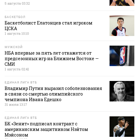
5 августа 03:32
БАСКЕТБОЛ
Баскетболист Елатонцев стал игроком
ЦСКА
1 августа 10:10
МУЖСКОЙ
НБА впервые за пять лет откажется от
предсезонных игр на Ближнем Востоке —
СМИ
1 августа 02:41
ЕДИНАЯ ЛИГА ВТБ
Владимир Путин выразил соболезнования
в связи со смертью олимпийского
чемпиона Ивана Едешко
31 июля 13:17
ЕДИНАЯ ЛИГА ВТБ
БК «Зенит» подписал контракт с
американским защитником Нэйтом
Мэйсоном