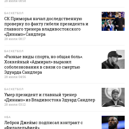
28 июля 08:58
БАСКЕТБОЛ
СК Приморья начал доследственную
проверку по факту гибели президента и
главного тренера владивостокского
«Динамо» Сандлера
28 июля 08:17
БАСКЕТБОЛ
«Разные виды спорта, но общая боль».
Хоккейный «Адмирал» выразил
соболезнования в связи со смертью
Эдуарда Сандлера
28 июля 04:56
БАСКЕТБОЛ
Умер президент и главный тренер
«Динамо» из Владивостока Эдуард Сандлер
28 июля 03:12
НБА
Леброн Джеймс подписал контракт с
«Филадельфией»