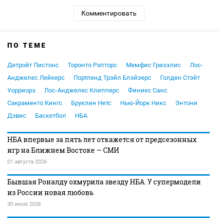
Комментировать
ПО ТЕМЕ
Детройт Пистонс
Торонто Рэпторс
Мемфис Гриззлис
Лос-
Анджелес Лейкерс
Портленд Трэйл Блэйзерс
Голден Стэйт
Уорриорз
Лос-Анджелес Клипперс
Финикс Санс
Сакраменто Кингс
Бруклин Нетс
Нью-Йорк Никс
Энтони
Дэвис
Баскетбол
НБА
НБА впервые за пять лет откажется от предсезонных
игр на Ближнем Востоке — СМИ
01 августа 2026
Бывшая Роналду охмурила звезду НБА. У супермодели
из России новая любовь
30 июля 2026