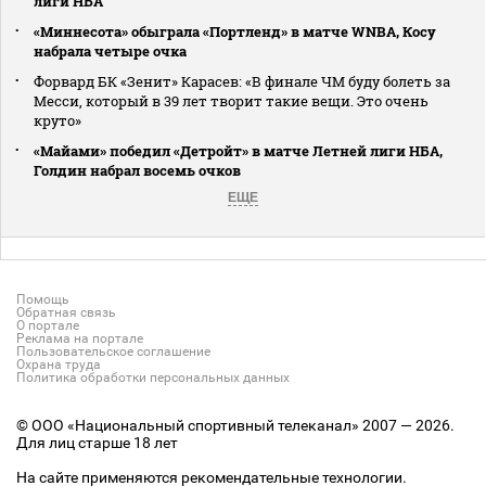
лиги НБА
«Миннесота» обыграла «Портленд» в матче WNBA, Косу
набрала четыре очка
Форвард БК «Зенит» Карасев: «В финале ЧМ буду болеть за
Месси, который в 39 лет творит такие вещи. Это очень
круто»
«Майами» победил «Детройт» в матче Летней лиги НБА,
Голдин набрал восемь очков
ЕЩЕ
Помощь
Обратная связь
О портале
Реклама на портале
Пользовательское соглашение
Охрана труда
Политика обработки персональных данных
© ООО «Национальный спортивный телеканал» 2007 — 2026.
Для лиц старше 18 лет
На сайте применяются рекомендательные технологии.