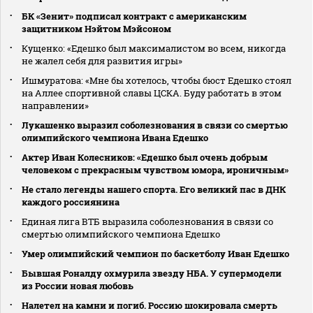
БК «Зенит» подписал контракт с американским
защитником Нэйтом Мэйсоном
Кущенко: «Едешко был максималистом во всем, никогда
не жалел себя для развития игры»
Ишмуратова: «Мне бы хотелось, чтобы бюст Едешко стоял
на Аллее спортивной славы ЦСКА. Буду работать в этом
направлении»
Лукашенко выразил соболезнования в связи со смертью
олимпийского чемпиона Ивана Едешко
Актер Иван Колесников: «Едешко был очень добрым
человеком с прекрасным чувством юмора, ироничным»
Не стало легенды нашего спорта. Его великий пас в ДНК
каждого россиянина
Единая лига ВТБ выразила соболезнования в связи со
смертью олимпийского чемпиона Едешко
Умер олимпийский чемпион по баскетболу Иван Едешко
Бывшая Роналду охмурила звезду НБА. У супермодели
из России новая любовь
Налетел на камни и погиб. Россию шокировала смерть