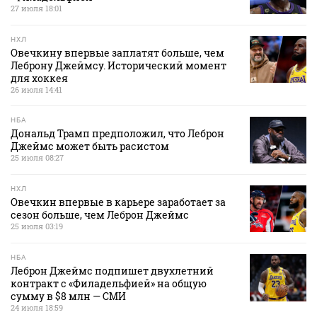
27 июля 18:01
НХЛ
Овечкину впервые заплатят больше, чем
Леброну Джеймсу. Исторический момент
для хоккея
26 июля 14:41
НБА
Дональд Трамп предположил, что Леброн
Джеймс может быть расистом
25 июля 08:27
НХЛ
Овечкин впервые в карьере заработает за
сезон больше, чем Леброн Джеймс
25 июля 03:19
НБА
Леброн Джеймс подпишет двухлетний
контракт с «Филадельфией» на общую
сумму в $8 млн — СМИ
24 июля 18:59