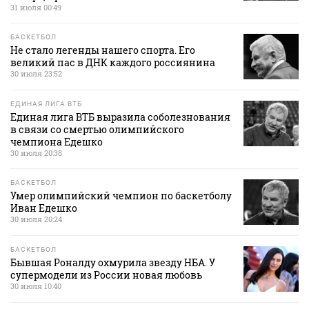
31 июля 00:49
БАСКЕТБОЛ
Не стало легенды нашего спорта. Его
великий пас в ДНК каждого россиянина
30 июля 23:52
ЕДИНАЯ ЛИГА ВТБ
Единая лига ВТБ выразила соболезнования
в связи со смертью олимпийского
чемпиона Едешко
30 июля 20:38
БАСКЕТБОЛ
Умер олимпийский чемпион по баскетболу
Иван Едешко
30 июля 20:24
БАСКЕТБОЛ
Бывшая Роналду охмурила звезду НБА. У
супермодели из России новая любовь
30 июля 10:40