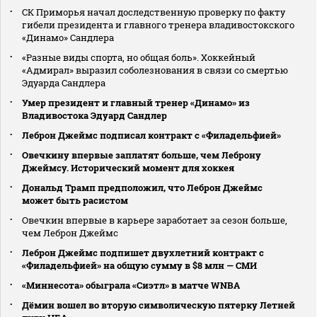
СК Приморья начал доследственную проверку по факту
гибели президента и главного тренера владивостокского
«Динамо» Сандлера
«Разные виды спорта, но общая боль». Хоккейный
«Адмирал» выразил соболезнования в связи со смертью
Эдуарда Сандлера
Умер президент и главный тренер «Динамо» из
Владивостока Эдуард Сандлер
Леброн Джеймс подписал контракт с «Филадельфией»
Овечкину впервые заплатят больше, чем Леброну
Джеймсу. Исторический момент для хоккея
Дональд Трамп предположил, что Леброн Джеймс
может быть расистом
Овечкин впервые в карьере заработает за сезон больше,
чем Леброн Джеймс
Леброн Джеймс подпишет двухлетний контракт с
«Филадельфией» на общую сумму в $8 млн — СМИ
«Миннесота» обыграла «Сиэтл» в матче WNBA
Дёмин вошел во вторую символическую пятерку Летней