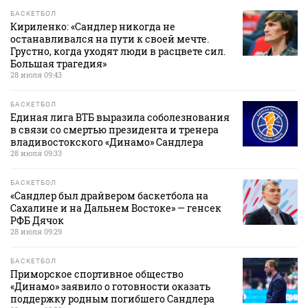
БАСКЕТБОЛ
Кириленко: «Сандлер никогда не
останавливался на пути к своей мечте.
Грустно, когда уходят люди в расцвете сил.
Большая трагедия»
28 июля 09:43
БАСКЕТБОЛ
Единая лига ВТБ выразила соболезнования
в связи со смертью президента и тренера
владивостокского «Динамо» Сандлера
28 июля 09:33
БАСКЕТБОЛ
«Сандлер был драйвером баскетбола на
Сахалине и на Дальнем Востоке» — генсек
РФБ Дячок
28 июля 09:29
БАСКЕТБОЛ
Приморское спортивное общество
«Динамо» заявило о готовности оказать
поддержку родным погибшего Сандлера