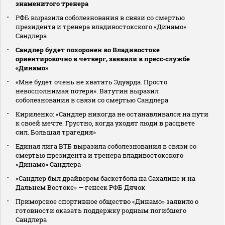
знаменитого тренера
РФБ выразила соболезнования в связи со смертью
президента и тренера владивостокского «Динамо»
Сандлера
Сандлер будет похоронен во Владивостоке
ориентировочно в четверг, заявили в пресс‑службе
«Динамо»
«Мне будет очень не хватать Эдуарда. Просто
невосполнимая потеря». Ватутин выразил
соболезнования в связи со смертью Сандлера
Кириленко: «Сандлер никогда не останавливался на пути
к своей мечте. Грустно, когда уходят люди в расцвете
сил. Большая трагедия»
Единая лига ВТБ выразила соболезнования в связи со
смертью президента и тренера владивостокского
«Динамо» Сандлера
«Сандлер был драйвером баскетбола на Сахалине и на
Дальнем Востоке» — генсек РФБ Дячок
Приморское спортивное общество «Динамо» заявило о
готовности оказать поддержку родным погибшего
Сандлера