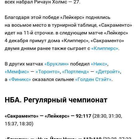
всех набрал Ричаун Холмс — 27.
Благодаря этой победе «Лейкерс» поднялись
на восьмое место в турнирной таблице, «Сакраменто»
идет на 11-й строчке. в следующем матче «Лейкерс»
4 декабря примут дома «Клипперс», «Сакраменто»
двумя днями ранее также сыграет с
«Клипперс»
.
В других матчах
«Бруклин»
победил
«Никс»
,
«Мемфис»
—
«Торонто»
,
«Портленд»
—
«Детройт»
,
а
«Финикс»
оказался сильнее
«Голден Стэйт»
.
НБА. Регулярный чемпионат
«Сакраменто» — «Лейкерс» — 92:117
(28:30, 31:30,
15:37, 18:30)